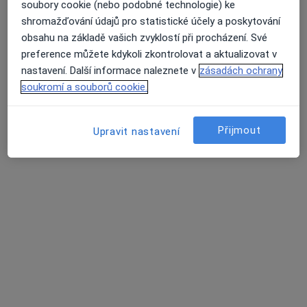
soubory cookie (nebo podobné technologie) ke
Genom s.r.o., interní, kardio, dia
shromažďování údajů pro statistické účely a poskytování
Internista
obsahu na základě vašich zvyklostí při procházení. Své
preference můžete kdykoli zkontrolovat a aktualizovat v
28. října 205, Ostrava
•
Mapa
nastavení. Další informace naleznete v
zásadách ochrany
Genom s.r.o., interní, kardio, dia
soukromí a souborů cookie.
Tato klinika nemá specialisty s dostupnými termíny v online kalendáři
Zobrazit profil
Přijmout
Upravit nastavení
Poliklinika Hrabůvka s.r.o.
·
Více
Internista, Alergolog, Chirurg