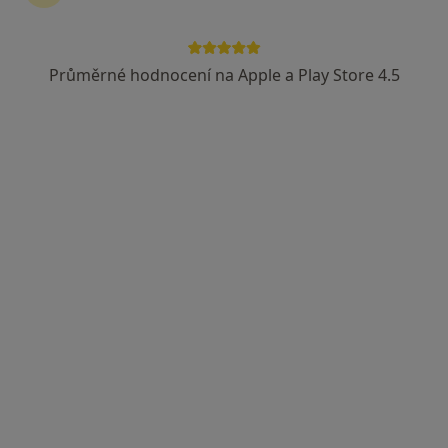
Průměrné hodnocení na Apple a Play Store 4.5
Klinika LLC, Plastická chirurgie a laserové
léčebně centrum
·
Více
Internista, Chirurg, Dermatolog
23 názorů
Velká 17/3051, Ostrava
•
Mapa
Klinika LLC, Plastická chirurgie a laserové léčebně centrum
Tato klinika nemá specialisty s dostupnými termíny v online kalendáři
Zobrazit profil