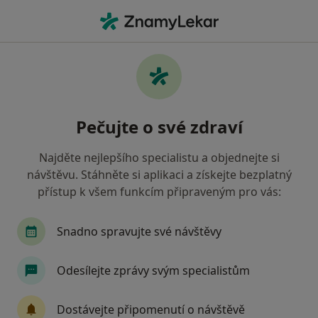
Hla
Vnitřní Lékařství • Frýdek-Místek, moravskoslezský
Filtry
• 1
Mapa
Vnitřní lékařství Frýdek-Místek
Pečujte o své zdraví
Jak řadíme výsledky vyhledávání?
Najděte nejlepšího specialistu a objednejte si
návštěvu. Stáhněte si aplikaci a získejte bezplatný
Jakou pojišťovnu máte?
přístup k všem funkcím připraveným pro vás:
Vojenská zdravotní pojišťovna ČR
Snadno spravujte své návštěvy
Odesílejte zprávy svým specialistům
Dostávejte připomenutí o návštěvě