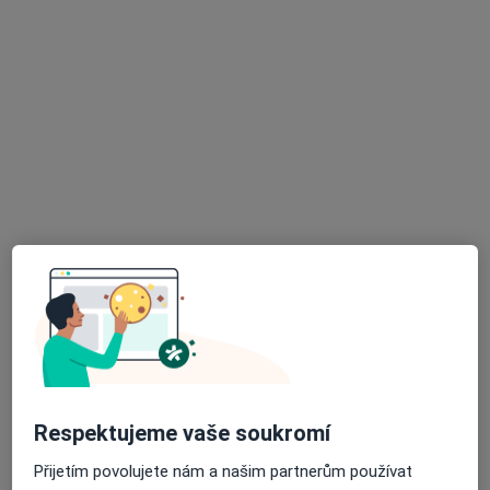
REVMA s.r.o., revmatologie, interní
Internista, Diabetolog, Revmatolog
2 názory
Poštovní 155/14, Ostrava
•
Mapa
REVMA s.r.o., revmatologie, interní
Tato klinika nemá specialisty s dostupnými termíny v online kalendáři
Zobrazit profil
Respektujeme vaše soukromí
Přijetím povolujete nám a našim partnerům používat