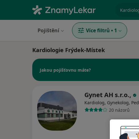
specializ
Pojištění
Více filtrů
•
1
Kardiologie Frýdek-Místek
Jakou pojišťovnu máte?
Gynet AH s.r.o.,
Kardiolog, Gynekolog, Ped
20 názorů