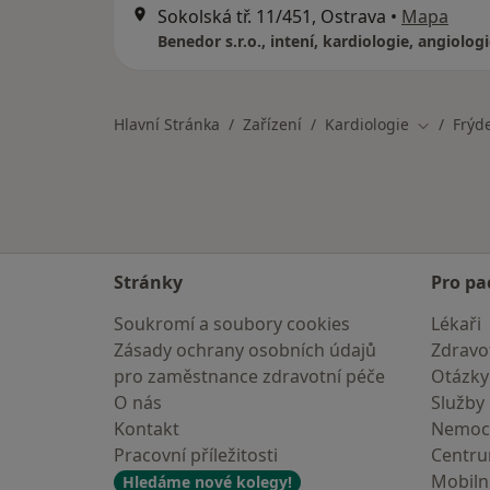
Sokolská tř. 11/451, Ostrava
•
Mapa
Benedor s.r.o., intení, kardiologie, angiolog
Hlavní Stránka
Zařízení
Kardiologie
Frýd
Změna mě
Stránky
Pro pa
Soukromí a soubory cookies
Lékaři
Zásady ochrany osobních údajů
Zdravot
pro zaměstnance zdravotní péče
Otázky
O nás
Služby
Kontakt
Nemoc
Pracovní příležitosti
Centr
Mobilní
Hledáme nové kolegy!