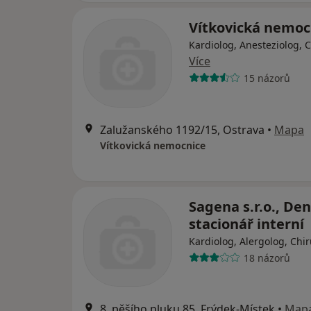
Vítkovická nemoc
Kardiolog, Anesteziolog, 
Více
15 názorů
Zalužanského 1192/15, Ostrava
•
Mapa
Vítkovická nemocnice
Sagena s.r.o., Den
stacionář interní
Kardiolog, Alergolog, Chi
18 názorů
8. pěšího pluku 85, Frýdek-Místek
•
Map