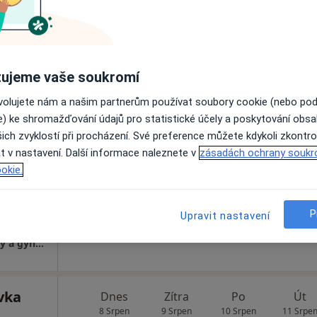
resa 4
ujeme vaše soukromí
ovolujete nám a našim partnerům používat soubory cookie (nebo po
m
Dnes
Zítra
Po
Út
e) ke shromažďování údajů pro statistické účely a poskytování obs
8 Srpen
9 Srpen
10 Srpen
11 Srpe
ich zvyklostí při procházení. Své preference můžete kdykoli zkontro
ologie
t v nastavení. Další informace naleznete v
zásadách ochrany soukr
okie.
Online rezervace termínu není k dispozic
·
etik
Zobrazit profil
P
Upravit nastavení
FETMED - Centrum fetální medicíny, genetiky a gynekologie
vka
Dnes
Zítra
Po
Út
8 Srpen
9 Srpen
10 Srpen
11 Srpe