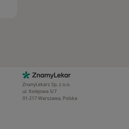
Kontakt
ZnamyLekar - Hlavní stránka
ZnanyLekarz Sp. z o.o.
ul. Kolejowa 5/7
01-217 Warszawa, Polska