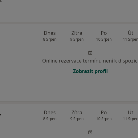
Dnes
Zítra
Po
Út
8 Srpen
9 Srpen
10 Srpen
11 Srpe
Online rezervace termínu není k dispozic
Zobrazit profil
,
Dnes
Zítra
Po
Út
8 Srpen
9 Srpen
10 Srpen
11 Srpe