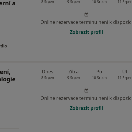
erní a
8 Srpen
9 Srpen
10 Srpen
11 Srpe
Online rezervace termínu není k dispozic
Zobrazit profil
rdio
ení,
Dnes
Zítra
Po
Út
ologie
8 Srpen
9 Srpen
10 Srpen
11 Srpe
Online rezervace termínu není k dispozic
Zobrazit profil