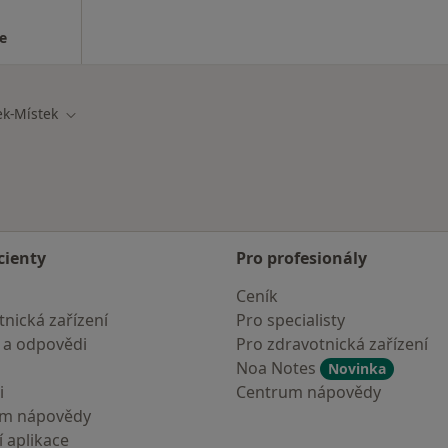
ie
ek-Místek
sta
Změna města
cienty
Pro profesionály
Ceník
nická zařízení
Pro specialisty
 a odpovědi
Pro zdravotnická zařízení
Noa Notes
Novinka
i
Centrum nápovědy
um nápovědy
 aplikace