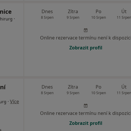
nice
Dnes
Zítra
Po
Út
8 Srpen
9 Srpen
10 Srpen
11 Srpe
·
Chirurg
Online rezervace termínu není k dispozic
Zobrazit profil
ní
Dnes
Zítra
Po
Út
8 Srpen
9 Srpen
10 Srpen
11 Srpe
·
Více
rurg
Online rezervace termínu není k dispozic
Zobrazit profil
a