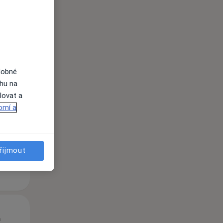
dobné
St
Čt
Pá
ahu na
n
12 Srpen
13 Srpen
14 Srpen
lovat a
omí a
i
řijmout
St
Čt
Pá
n
12 Srpen
13 Srpen
14 Srpen