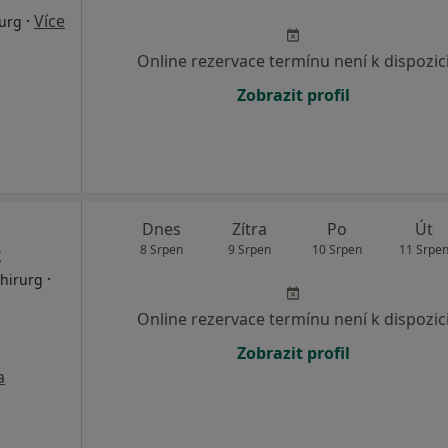
·
Více
rurg
Online rezervace termínu není k dispozic
Zobrazit profil
Dnes
Zítra
Po
Út
k
8 Srpen
9 Srpen
10 Srpen
11 Srpe
·
Chirurg
Online rezervace termínu není k dispozic
Zobrazit profil
a