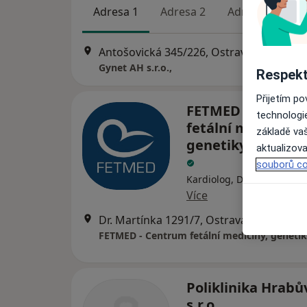
Adresa 1
Adresa 2
Adresa 3
Ad
Antošovická 345/226, Ostrava
•
Mapa
Gynet AH s.r.o.,
Respekt
Přijetím p
FETMED - Centru
technologi
fetální medicíny,
základě vaš
genetiky a gynek
aktualizova
souborů co
Kardiolog, Diagnostik, Gen
Více
Dr. Martínka 1291/7, Ostrava
•
Mapa
Poliklinika Hrabů
s.r.o.