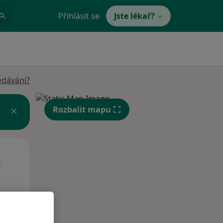
Přihlásit se
Jste lékař?
edávání?
Rozbalit mapu
St
Čt
Pá
n
12 Srpen
13 Srpen
14 Srpen
i