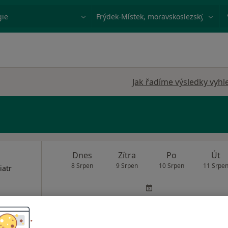
ace, nemoc nebo příjmení
Město nebo region
Jak řadíme výsledky vyhl
Dnes
Zítra
Po
Út
8 Srpen
9 Srpen
10 Srpen
11 Srpe
iatr
Online rezervace termínu není k dispozic
Zobrazit profil