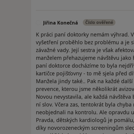
Jiřina Konečná
Číslo ověřené
J
K práci paní doktorky nemám výhrad. Vž
vyšetření proběhlo bez problému a je s
závažné vady. Její sestra je však afektov
manželem přehazujeme návštěvu jako ho
paní doktorce docházíme to byla nejdř
kartičce pojišťovny - to mě sjela před dí
Manžela jindy také.. Pak na každé další
prevence, kterou jsme několikrát aviz
Novou nevystavila, ale každá návštěva
ní slov. Včera zas, tentokrát byla chyba 
neobjednali na kontrolu. Ale opravdu 
Pravda, dětských kardiologů je pomálu,
díky novorozeneckým screeningům sled