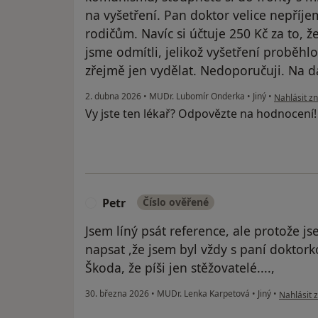
na vyšetření. Pan doktor velice nepříj
rodičům. Navíc si účtuje 250 Kč za to, ž
jsme odmítli, jelikož vyšetření proběhlo
zřejmě jen vydělat. Nedoporučuji. Na d
podle názo
2. dubna 2026
•
MUDr. Lubomír Onderka
•
Jiný
•
Nahlásit zn
Vy jste ten lékař? Odpovězte na hodnocení
Petr
Číslo ověřené
P
Jsem líný psát reference, ale protože jse
napsat ,že jsem byl vždy s paní doktork
Škoda, že píši jen stěžovatelé....,
podle náz
30. března 2026
•
MUDr. Lenka Karpetová
•
Jiný
•
Nahlásit z