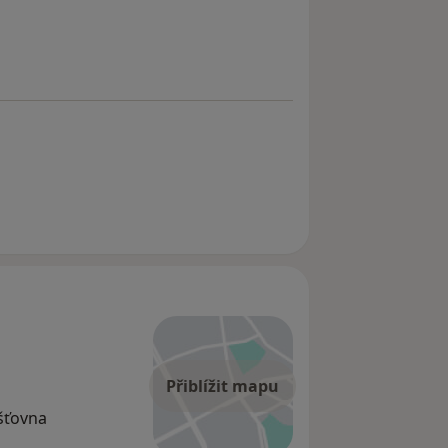
Přiblížit mapu
išťovna