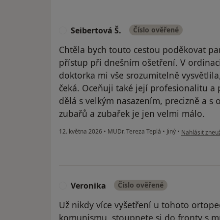
Seibertová Š.
Číslo ověřené
S
Chtěla bych touto cestou poděkovat paní
přístup při dnešním ošetření. V ordinaci
doktorka mi vše srozumitelně vysvětlila
čeká. Oceňuji také její profesionalitu a p
dělá s velkým nasazením, precizně a s
zubařů a zubařek je jen velmi málo.
podle názoru u
12. května 2026
•
MUDr. Tereza Teplá
•
Jiný
•
Nahlásit zneuž
Veronika
Číslo ověřené
V
Už nikdy více vyšetření u tohoto ortoped
komunismu, stoupnete si do fronty s 