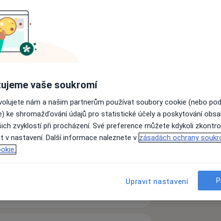
d
Kardiolog
Oční lékař
Gynekolog
ujeme vaše soukromí
Psychiatr
Pediatr
ovolujete nám a našim partnerům používat soubory cookie (nebo po
e) ke shromažďování údajů pro statistické účely a poskytování obs
ich zvyklostí při procházení. Své preference můžete kdykoli zkontro
Hledejte jinou specializaci
t v nastavení. Další informace naleznete v
zásadách ochrany soukr
okie.
P
Upravit nastavení
sledné péče.