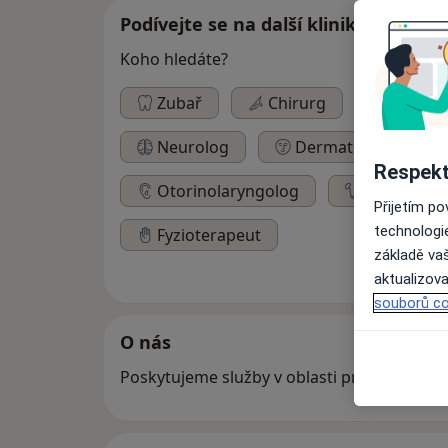
Podívejte se na další kliniky
Koho hledáte?
Zubař
Chirurg
Ortope
Neurolog
Dermatolog
Respekt
Otorinolaryngolog
Urolog
Přijetím p
technologi
Fyzioterapeut
základě vaš
aktualizova
souborů co
O nás
Poskytujeme služby v oblasti prevence i ná