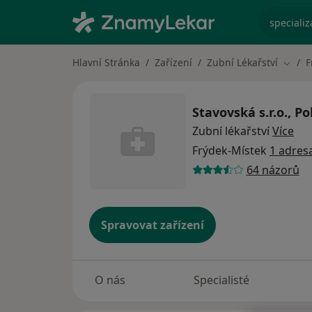
specializ
Hlavní Stránka
Zařízení
Zubní Lékařství
F
Změna
Stavovská s.r.o., Po
Zubní lékařství
Více
Frýdek-Místek
1 adres
64 názorů
Spravovat zařízení
O nás
Specialisté