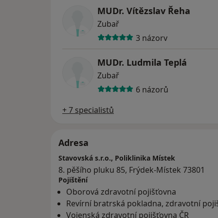
MUDr. Vítězslav Řeha
Zubař
3 názory
MUDr. Ludmila Teplá
Zubař
6 názorů
+ 7 specialistů
Adresa
Stavovská s.r.o., Poliklinika Místek
8. pěšího pluku 85, Frýdek-Místek 73801
Pojištění
Oborová zdravotní pojišťovna
Revírní bratrská pokladna, zdravotní poj
Vojenská zdravotní pojišťovna ČR