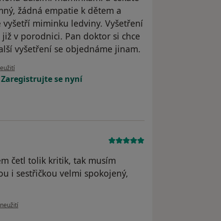
emný, žádná empatie k dětem a
e vyšetří miminku ledviny. Vyšetření
 již v porodnici. Pan doktor si chce
alší vyšetření se objednáme jinam.
ru uživatele Veronika
eužití
!
Zaregistrujte se nyní
m četl tolik kritik, tak musím
ou i sestřičkou velmi spokojený,
oru uživatele Petr
neužití