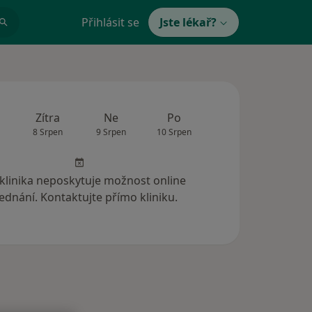
Přihlásit se
Jste lékař?
Zítra
Ne
Po
Út
St
8 Srpen
9 Srpen
10 Srpen
11 Srpen
12 Srp
 klinika neposkytuje možnost online
ednání. Kontaktujte přímo kliniku.