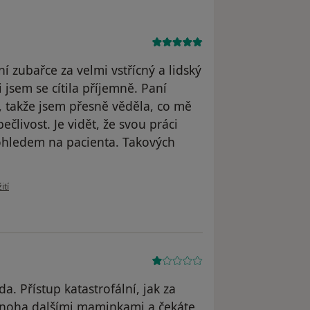
 zubařce za velmi vstřícný a lidský
 jsem se cítila příjemně. Paní
, takže jsem přesně věděla, co mě
ečlivost. Je vidět, že svou práci
 ohledem na pacienta. Takových
živatele Seibertová Š.
ití
a. Přístup katastrofální, jak za
mnoha dalšími maminkami a čekáte