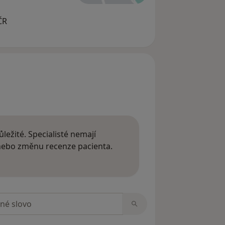
ČR
ležité. Specialisté nemají
 nebo změnu recenze pacienta.
 o názorech
zorech