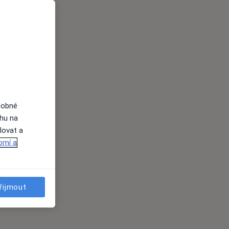
dobné
ahu na
lovat a
omí a
řijmout