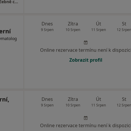
Klinika LLC, Plastická chirurgie a laserové léčebně centrum
Dnes
Zítra
Út
St
erní
9 Srpen
10 Srpen
11 Srpen
12 Srpe
evmatolog
Online rezervace termínu není k dispozic
Zobrazit profil
rní,
Dnes
Zítra
Út
St
9 Srpen
10 Srpen
11 Srpen
12 Srpe
Online rezervace termínu není k dispozic