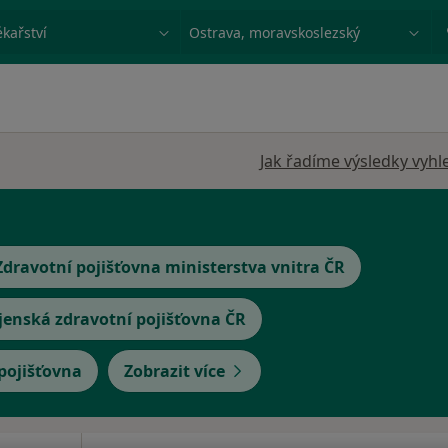
ace, nemoc nebo příjmení
Město nebo region
Jak řadíme výsledky vyhl
Zdravotní pojišťovna ministerstva vnitra ČR
jenská zdravotní pojišťovna ČR
 pojišťovna
Zobrazit více