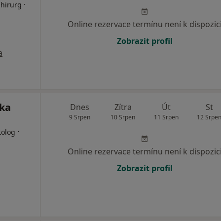
·
Chirurg
Online rezervace termínu není k dispozic
Zobrazit profil
a
ika
Dnes
Zítra
Út
St
9 Srpen
10 Srpen
11 Srpen
12 Srpe
·
tolog
Online rezervace termínu není k dispozic
Zobrazit profil