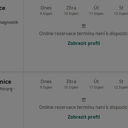
ce
Dnes
Zítra
Út
St
9 Srpen
10 Srpen
11 Srpen
12 Srpe
Diagnostik
Online rezervace termínu není k dispozic
Zobrazit profil
nice
Dnes
Zítra
Út
St
9 Srpen
10 Srpen
11 Srpen
12 Srpe
·
Chirurg
Online rezervace termínu není k dispozic
Zobrazit profil