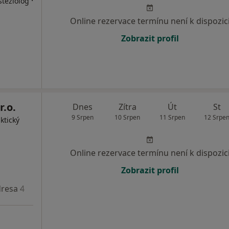
·
steziolog
Online rezervace termínu není k dispozic
Zobrazit profil
r.o.
Dnes
Zítra
Út
St
9 Srpen
10 Srpen
11 Srpen
12 Srpe
ktický
Online rezervace termínu není k dispozic
Zobrazit profil
resa 4