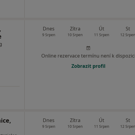
,
Dnes
Zítra
Út
St
e
9 Srpen
10 Srpen
11 Srpen
12 Srpe
og
Online rezervace termínu není k dispozic
Zobrazit profil
ice,
Dnes
Zítra
Út
St
9 Srpen
10 Srpen
11 Srpen
12 Srpe