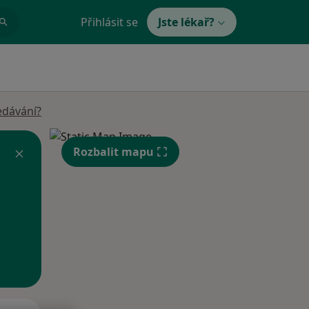
Přihlásit se
Jste lékař?
edávání?
Rozbalit mapu