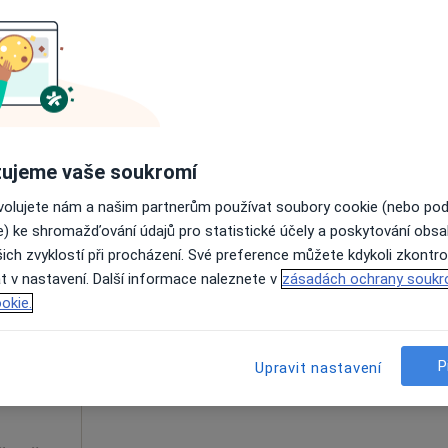
.o.
Dnes
Zítra
Út
St
9 Srpen
10 Srpen
11 Srpen
12 Srpe
·
atolog
Online rezervace termínu není k dispozic
Zobrazit profil
ujeme vaše soukromí
ovolujete nám a našim partnerům používat soubory cookie (nebo po
e) ke shromažďování údajů pro statistické účely a poskytování obs
ich zvyklostí při procházení. Své preference můžete kdykoli zkontro
ická
Dnes
Zítra
Út
St
t v nastavení. Další informace naleznete v
zásadách ochrany soukr
ové
9 Srpen
10 Srpen
11 Srpen
12 Srpe
okie.
·
atolog
Online rezervace termínu není k dispozic
P
Upravit nastavení
Zobrazit profil