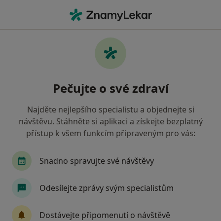
Hla
Gastroenterologie • Ostrava, moravskoslezský
Filtry
• 1
Mapa
Gastroenterologie Ostrava
Pečujte o své zdraví
Jak řadíme výsledky vyhledávání?
Najděte nejlepšího specialistu a objednejte si
návštěvu. Stáhněte si aplikaci a získejte bezplatný
Jakou pojišťovnu máte?
přístup k všem funkcím připraveným pro vás:
Revírní bratrská pokladna, zdravotní pojišťovna
Snadno spravujte své návštěvy
Odesílejte zprávy svým specialistům
Dostávejte připomenutí o návštěvě