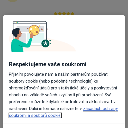
Průměrné hodnocení na Apple a Play Store 4.5
Poliklinika Hrabůvka s.r.o.
·
Více
Gastroenterolog, Alergolog, Chirurg
236 názorů
Dr. Martínka 7/1491, Ostrava
•
Mapa
Poliklinika Hrabůvka s.r.o.
Tato klinika nemá specialisty s dostupnými termíny v online kalendáři
Respektujeme vaše soukromí
Zobrazit profil
Přijetím povolujete nám a našim partnerům používat
soubory cookie (nebo podobné technologie) ke
shromažďování údajů pro statistické účely a poskytování
obsahu na základě vašich zvyklostí při procházení. Své
preference můžete kdykoli zkontrolovat a aktualizovat v
nastavení. Další informace naleznete v
zásadách ochrany
soukromí a souborů cookie.