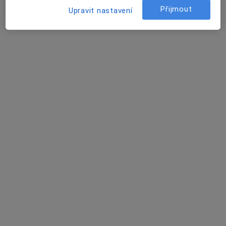
Přijmout
Upravit nastavení
Vítkovická nemocnice
·
Více
Gastroenterolog, Anesteziolog, Chirurg
15 názorů
Zalužanského 1192/15, Ostrava
•
Mapa
Vítkovická nemocnice
Tato klinika nemá specialisty s dostupnými termíny v online kalendáři
Zobrazit profil