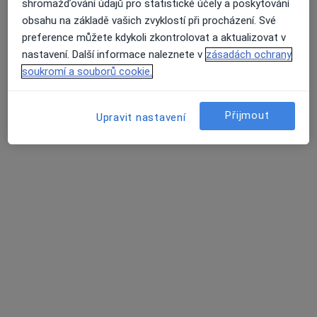
Hornická poliklinika s.r.o.
shromažďování údajů pro statistické účely a poskytování
·
Více
obsahu na základě vašich zvyklostí při procházení. Své
Fyzioterapeut, Chirurg, Diabetolog
44 názorů
preference můžete kdykoli zkontrolovat a aktualizovat v
nastavení. Další informace naleznete v
zásadách ochrany
Sokolská třída 81, Ostrava
•
Mapa
soukromí a souborů cookie.
Hornická poliklinika s.r.o.
Tato klinika nemá specialisty s dostupnými termíny v online kalendáři
Přijmout
Upravit nastavení
Zobrazit profil
RAMIK THERAPY s.r.o.
Fyzioterapeut