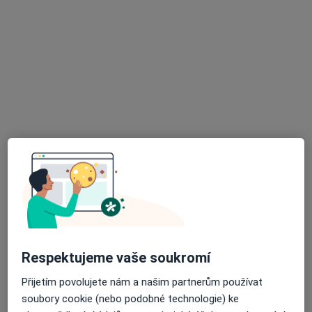
Stavovská s.r.o., Poliklinika Místek
·
Více
Fyzioterapeut, Anesteziolog, Chirurg
64 názorů
8. pěšího pluku 85, Frýdek-Místek
•
Mapa
Stavovská s.r.o., Poliklinika Místek
Tato klinika nemá specialisty s dostupnými termíny v online kalendáři
Zobrazit profil
Respektujeme vaše soukromí
Přijetím povolujete nám a našim partnerům používat
soubory cookie (nebo podobné technologie) ke