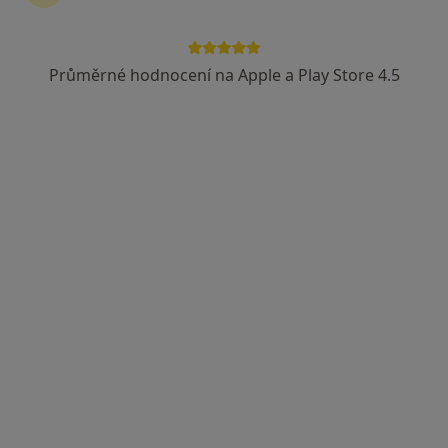
Průměrné hodnocení na Apple a Play Store 4.5
Poliklinika Hrabůvka s.r.o.
·
Více
Fyzioterapeut, Alergolog, Chirurg
236 názorů
Dr. Martínka 7/1491, Ostrava
•
Mapa
Poliklinika Hrabůvka s.r.o.
Tato klinika nemá specialisty s dostupnými termíny v online kalendáři
Zobrazit profil