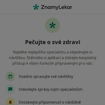
Hla
Fyzioterapie • Ostrava, moravskoslezský
Filtry
• 1
Mapa
Fyzioterapie Ostrava
Pečujte o své zdraví
Jak řadíme výsledky vyhledávání?
Najděte nejlepšího specialistu a objednejte si
návštěvu. Stáhněte si aplikaci a získejte bezplatný
Jakou pojišťovnu máte?
přístup k všem funkcím připraveným pro vás:
Všeobecná zdravotní pojišťovna
Zdravotní poj
Snadno spravujte své návštěvy
Odesílejte zprávy svým specialistům
Dostávejte připomenutí o návštěvě