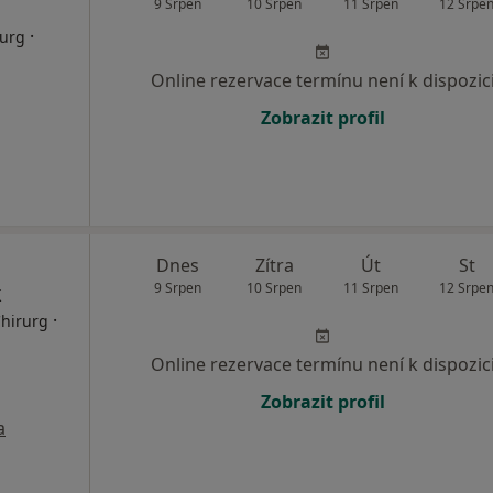
9 Srpen
10 Srpen
11 Srpen
12 Srpe
·
rurg
Online rezervace termínu není k dispozic
Zobrazit profil
Dnes
Zítra
Út
St
k
9 Srpen
10 Srpen
11 Srpen
12 Srpe
·
Chirurg
Online rezervace termínu není k dispozic
Zobrazit profil
a