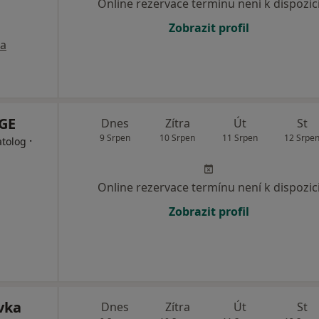
Online rezervace termínu není k dispozic
Zobrazit profil
a
GE
Dnes
Zítra
Út
St
9 Srpen
10 Srpen
11 Srpen
12 Srpe
·
atolog
Online rezervace termínu není k dispozic
Zobrazit profil
vka
Dnes
Zítra
Út
St