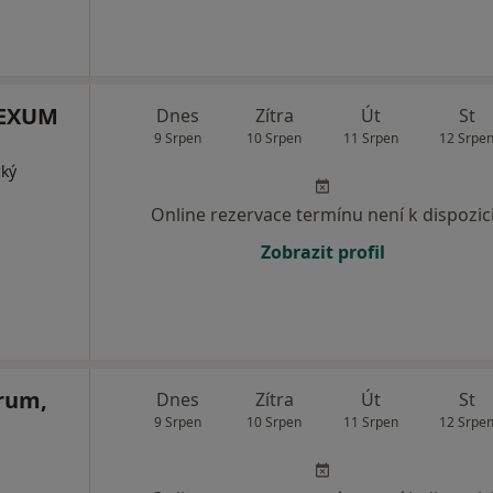
 LEXUM
Dnes
Zítra
Út
St
9 Srpen
10 Srpen
11 Srpen
12 Srpe
cký
Online rezervace termínu není k dispozic
Zobrazit profil
rum,
Dnes
Zítra
Út
St
9 Srpen
10 Srpen
11 Srpen
12 Srpe