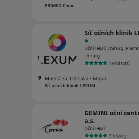
PRIMED Clinic
Síť očních klinik
Oční lékař, Chirurg, Plasti
chirurg
19 názorů
Masná 3a, Ostrava
•
Mapa
Síť očních klinik LEXUM
GEMINI oční cent
a.s.
Oční lékař
3 názory