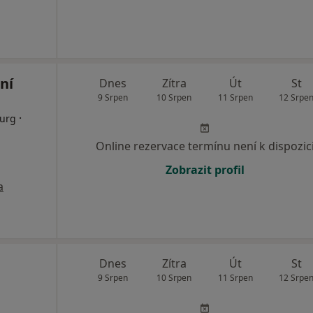
ní
Dnes
Zítra
Út
St
9 Srpen
10 Srpen
11 Srpen
12 Srpe
·
rurg
Online rezervace termínu není k dispozic
Zobrazit profil
a
Dnes
Zítra
Út
St
9 Srpen
10 Srpen
11 Srpen
12 Srpe