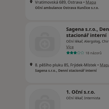
Vratimovská 689, Ostrava
•
Mapa
Oční ambulance Ostrava Kunčice s.r.o.
Sagena s.r.o., Den
stacionář interní
Oční lékař, Alergolog, Chi
Více
18 názorů
8. pěšího pluku 85, Frýdek-Místek
•
Map
Sagena s.r.o., Denní stacionář interní
1. Oční s.r.o.
Oční lékař, Internista