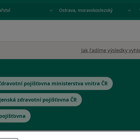
ace, nemoc nebo příjmení
Město nebo region
Jak řadíme výsledky vyhl
Zdravotní pojišťovna ministerstva vnitra ČR
jenská zdravotní pojišťovna ČR
 pojišťovna