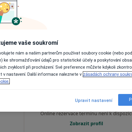
Dnes
Zítra
Út
St
9 Srpen
10 Srpen
11 Srpen
12 Srpe
Online rezervace termínu není k dispozic
Zobrazit profil
ujeme vaše soukromí
ovolujete nám a našim partnerům používat soubory cookie (nebo po
e) ke shromažďování údajů pro statistické účely a poskytování obs
ich zvyklostí při procházení. Své preference můžete kdykoli zkontro
t v nastavení. Další informace naleznete v
zásadách ochrany soukr
okie.
Dnes
Zítra
Út
St
9 Srpen
10 Srpen
11 Srpen
12 Srpe
cký
P
Upravit nastavení
Online rezervace termínu není k dispozic
Zobrazit profil