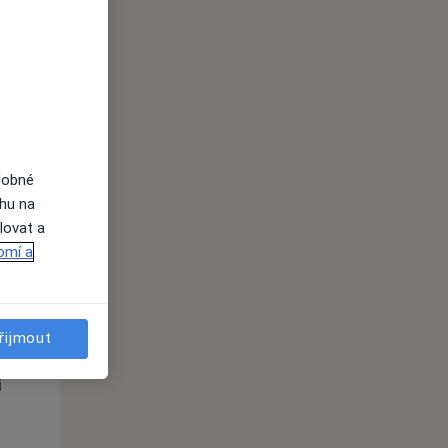
Čt
Pá
So
n
13 Srpen
14 Srpen
15 Srpen
i
dobné
ahu na
lovat a
omí a
Čt
Pá
So
n
13 Srpen
14 Srpen
15 Srpen
řijmout
i