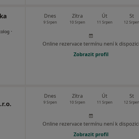
ika
Dnes
Zítra
Út
St
9 Srpen
10 Srpen
11 Srpen
12 Srpe
·
tolog
Online rezervace termínu není k dispozic
Zobrazit profil
Dnes
Zítra
Út
St
r.o.
9 Srpen
10 Srpen
11 Srpen
12 Srpe
Online rezervace termínu není k dispozic
Zobrazit profil