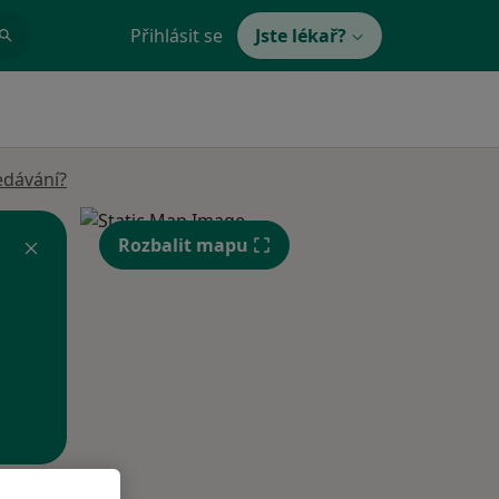
Přihlásit se
Jste lékař?
edávání?
Rozbalit mapu