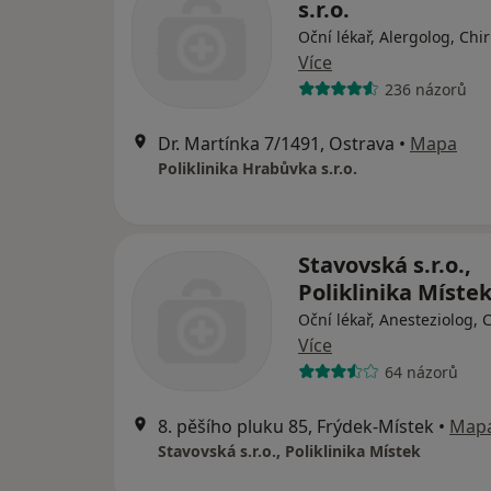
s.r.o.
Oční lékař, Alergolog, Chi
Více
236 názorů
Dr. Martínka 7/1491, Ostrava
•
Mapa
Poliklinika Hrabůvka s.r.o.
Stavovská s.r.o.,
Poliklinika Míste
Oční lékař, Anesteziolog, 
Více
64 názorů
8. pěšího pluku 85, Frýdek-Místek
•
Map
Stavovská s.r.o., Poliklinika Místek