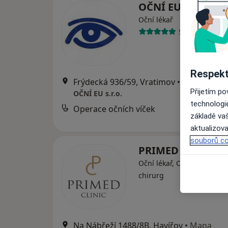
OČNÍ EU s.r.o.
Oční lékař
5 názorů
Respekt
Frýdecká 936/59, Vratimov
•
Mapa
Přijetím p
OČNÍ EU s.r.o.
technologi
Operace očních víček
základě vaš
aktualizova
souborů co
PRIMED Clinic
Oční lékař, Ortoped, Plasti
chirurg
Na Nábřeží 1488/8B, Havířov
•
Mapa