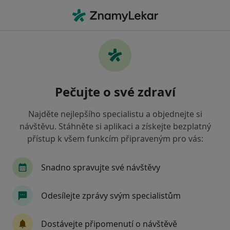
Hla
Psychiatrie • Ostrava, moravskoslezský
Filtry
• 1
Mapa
Psychiatrie Ostrava
Pečujte o své zdraví
Jak řadíme výsledky vyhledávání?
Najděte nejlepšího specialistu a objednejte si
návštěvu. Stáhněte si aplikaci a získejte bezplatný
Jakou pojišťovnu máte?
přístup k všem funkcím připraveným pro vás:
Zdravotní pojišťovna ministerstva vnitra ČR
V
Snadno spravujte své návštěvy
Odesílejte zprávy svým specialistům
Dostávejte připomenutí o návštěvě