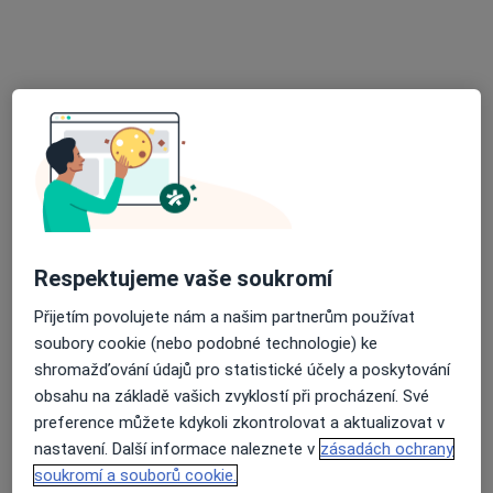
Relaxhudba
·
Více
Psychiatr, Psycholog, Psychoterapeut
1 názor
Garažní, Ostrava
•
Mapa
Relaxhudba
Tato klinika nemá specialisty s dostupnými termíny v online kalendáři
Zobrazit profil
Respektujeme vaše soukromí
Přijetím povolujete nám a našim partnerům používat
soubory cookie (nebo podobné technologie) ke
shromažďování údajů pro statistické účely a poskytování
obsahu na základě vašich zvyklostí při procházení. Své
preference můžete kdykoli zkontrolovat a aktualizovat v
nastavení. Další informace naleznete v
zásadách ochrany
GynPor ambulance s.r.o.
soukromí a souborů cookie.