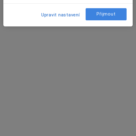
Psychiatr, Gynekolog
Tyršova 647, Bohumín
•
Mapa
Přijmout
Upravit nastavení
GynPor ambulance s.r.o.
Tato klinika nemá specialisty s dostupnými termíny v online kalendáři
Zobrazit profil
K dispozici jsou online konzultace
Specialisté ve vaší oblasti nenabízí osobní návštěvy.
Zkuste místo toho online konzultace.