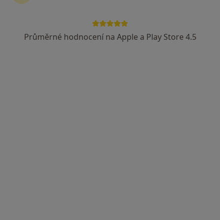
Průměrné hodnocení na Apple a Play Store 4.5
Beskydské centrum duševního zdraví
Psychiatr, Psycholog, Psychoterapeut
Elišky Krásnohorské 249, Frýdek-Místek
•
Mapa
Beskydské centrum duševního zdraví
Tato klinika nemá specialisty s dostupnými termíny v online kalendáři
Zobrazit profil