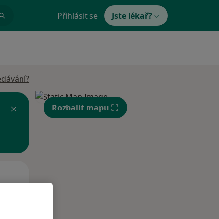
Přihlásit se
Jste lékař?
edávání?
Rozbalit mapu
Po
Út
St
10 Srpen
11 Srpen
12 Srpen
i