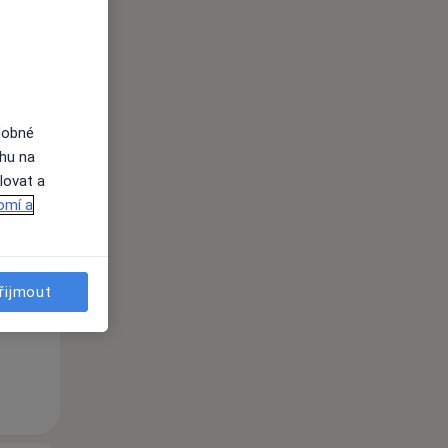
dobné
ahu na
Po
Út
St
lovat a
10 Srpen
11 Srpen
12 Srpen
omí a
i
řijmout