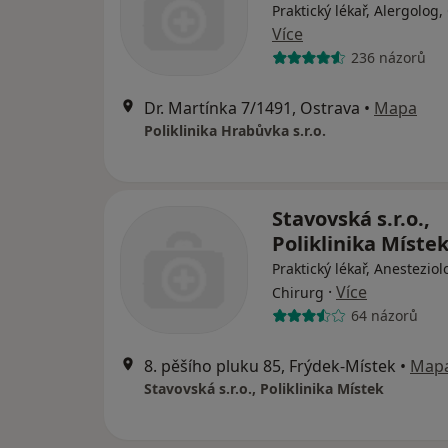
Praktický lékař, Alergolog,
Více
236 názorů
Dr. Martínka 7/1491, Ostrava
•
Mapa
Poliklinika Hrabůvka s.r.o.
Stavovská s.r.o.,
Poliklinika Míste
Praktický lékař, Anesteziol
·
Více
Chirurg
64 názorů
8. pěšího pluku 85, Frýdek-Místek
•
Map
Stavovská s.r.o., Poliklinika Místek