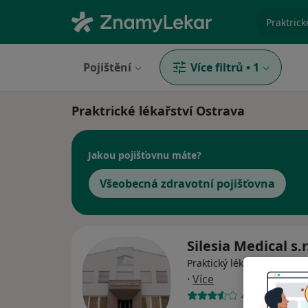
specializ
Pojištění
Více filtrů
•
1
Praktrické lékařství Ostrava
Jakou pojišťovnu máte?
Všeobecná zdravotní pojišťovna
Silesia Medical s.r
Praktický lékař, Chirurg, 
·
Více
40 názorů