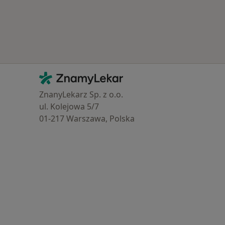
Kontakt
ZnamyLekar - Hlavní stránka
ZnanyLekarz Sp. z o.o.
ul. Kolejowa 5/7
01-217 Warszawa, Polska