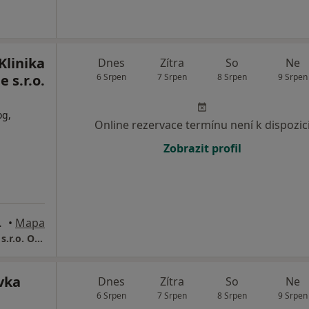
 Klinika
Dnes
Zítra
So
Ne
e s.r.o.
6 Srpen
7 Srpen
8 Srpen
9 Srpen
og,
Online rezervace termínu není k dispozic
Zobrazit profil
e), Ostrava
•
Mapa
Cleopatra Clinic - Klinika Plastické Chirurgie s.r.o. Ostrava
vka
Dnes
Zítra
So
Ne
6 Srpen
7 Srpen
8 Srpen
9 Srpen