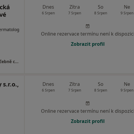
ická
Dnes
Zítra
So
Ne
ové
6 Srpen
7 Srpen
8 Srpen
9 Srpen
Dermatolog
Online rezervace termínu není k dispozic
Zobrazit profil
Klinika LLC, Plastická chirurgie a laserové léčebně centrum
s.r.o.,
Dnes
Zítra
So
Ne
6 Srpen
7 Srpen
8 Srpen
9 Srpen
Online rezervace termínu není k dispozic
Zobrazit profil