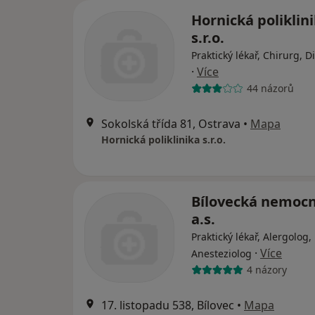
Hornická poliklin
s.r.o.
Praktický lékař, Chirurg, 
·
Více
44 názorů
Sokolská třída 81, Ostrava
•
Mapa
Hornická poliklinika s.r.o.
Bílovecká nemocn
a.s.
Praktický lékař, Alergolog,
·
Více
Anesteziolog
4 názory
17. listopadu 538, Bílovec
•
Mapa