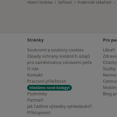
Hlavní Stránka
Zařízení
Praktrické Lékařství
Z
Stránky
Pro pa
Soukromí a soubory cookies
Lékaři
Zásady ochrany osobních údajů
Zdravot
pro zaměstnance zdravotní péče
Otázky
O nás
Služby
Kontakt
Nemoc
Pracovní příležitosti
Centr
Mobilní
Hledáme nové kolegy!
Podmínky
Blog p
Partneři
Jak řadíme výsledky vyhledávání?
Přístupnost