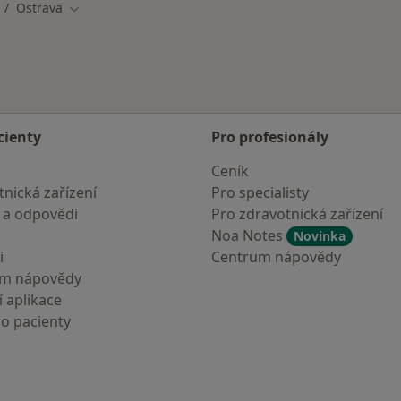
Ostrava
měna města
Změna města
cienty
Pro profesionály
Ceník
nická zařízení
Pro specialisty
 a odpovědi
Pro zdravotnická zařízení
Noa Notes
Novinka
i
Centrum nápovědy
um nápovědy
 aplikace
ro pacienty