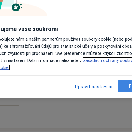
Zobrazit profil
ujeme vaše soukromí
ovolujete nám a našim partnerům používat soubory cookie (nebo po
e) ke shromažďování údajů pro statistické účely a poskytování obs
 a.s.
Dnes
Zítra
So
Ne
ich zvyklostí při procházení. Své preference můžete kdykoli zkontro
6 Srpen
7 Srpen
8 Srpen
9 Srpen
t v nastavení. Další informace naleznete v
zásadách ochrany soukr
okie.
Online rezervace termínu není k dispozic
Zobrazit profil
P
Upravit nastavení
resa 4
Adresa 5
Adresa 6