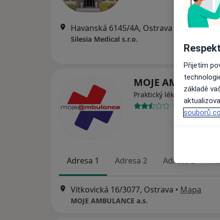
Havanská 6145/4A, Ostrava
•
Mapa
Silesia Medical s.r.o.
Respekt
Přijetím p
technologi
MOJE AMBULANCE
základě vaš
Praktický lékař
aktualizova
11 názorů
souborů co
Adresa 1
Adresa 2
Adresa 3
Ad
Vítkovická 16/3077, Ostrava
•
Mapa
MOJE AMBULANCE a.s.