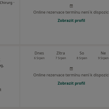
·
 Chirurg
Online rezervace termínu není k dispozic
Zobrazit profil
Dnes
Zítra
So
Ne
k
6 Srpen
7 Srpen
8 Srpen
9 Srpen
og,
Online rezervace termínu není k dispozic
Zobrazit profil
a