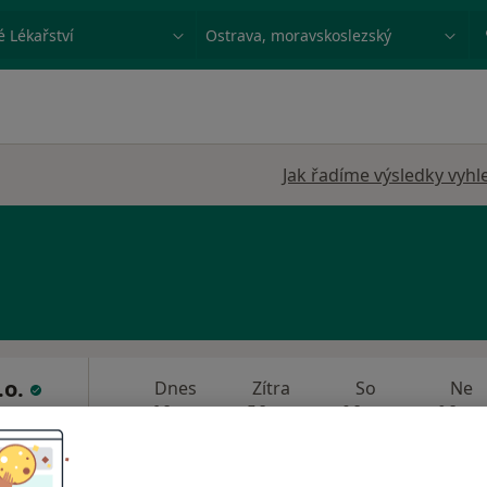
ace, nemoc nebo příjmení
Město nebo region
Jak řadíme výsledky vyhl
.o.
Dnes
Zítra
So
Ne
6 Srpen
7 Srpen
8 Srpen
9 Srpen
Dermatolog
Online rezervace termínu není k dispozic