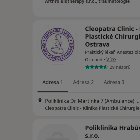
Arthro Biotherapy s.r.o., traumatologie
Cleopatra Clinic -
Plastické Chirurgi
Ostrava
Praktický lékař, Anesteziol
·
Více
Ortoped
29 názorů
Adresa 1
Adresa 2
Adresa 3
Poliklinika Dr. Martínka 7 (Ambulanc
Poliklinika Hrabů
s.r.o.