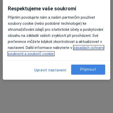
Respektujeme vaše soukromí
Přijetím povolujete nám a našim partnerům používat
Stavovská s.r.o., Poliklinika Místek
soubory cookie (nebo podobné technologie) ke
·
Více
Anesteziolog, Chirurg, Dermatolog
shromažďování údajů pro statistické účely a poskytování
64 názorů
obsahu na základě vašich zvyklostí při procházení. Své
preference můžete kdykoli zkontrolovat a aktualizovat v
8. pěšího pluku 85, Frýdek-Místek
•
Mapa
nastavení. Další informace naleznete v
zásadách ochrany
Stavovská s.r.o., Poliklinika Místek
soukromí a souborů cookie.
Tato klinika nemá specialisty s dostupnými termíny v online kalendáři
Zobrazit profil
Přijmout
Upravit nastavení