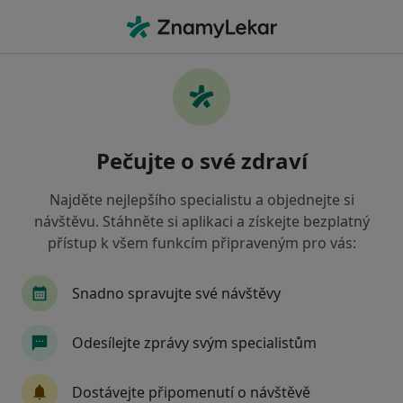
Hla
Anesteziologie • Ostrava, moravskoslezský
Filtry
• 1
Mapa
Anesteziologie Ostrava
Pečujte o své zdraví
Jak řadíme výsledky vyhledávání?
Najděte nejlepšího specialistu a objednejte si
návštěvu. Stáhněte si aplikaci a získejte bezplatný
Jakou pojišťovnu máte?
přístup k všem funkcím připraveným pro vás:
Snadno spravujte své návštěvy
Odesílejte zprávy svým specialistům
Dostávejte připomenutí o návštěvě