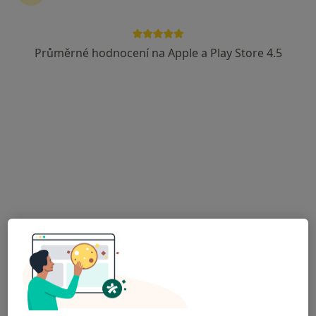
Cleopatra Clinic - Klinika Plastické
Chirurgie s.r.o. Ostrava
Průměrné hodnocení na Apple a Play Store 4.5
·
Více
Anesteziolog, Ortoped, Plastický chirurg
29 názorů
Adresa 1
Adresa 2
Adresa 3
Poliklinika Dr. Martínka 7 (Ambulance), Ostrava
•
Mapa
Cleopatra Clinic - Klinika Plastické Chirurgie s.r.o. Ostrava
Tato klinika nemá specialisty s dostupnými termíny v online kalendáři
Zobrazit profil