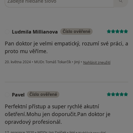
Ludmila Millianova
Číslo ověřené
L
Pan doktor je velmi empatický, rozumí své práci, a
proto mu věříme.
podle názoru uživatele Ludmil
20. května 2024
•
MUDr. Tomáš Tokarčík
•
Jiný
•
Nahlásit zneužití
Pavel
Číslo ověřené
P
Perfektní přístup a super rychlé akutní
ošetření.Mohu jen doporučit.Pan doktor je
opravdový profesionál.
podle názoru uživatele Pavel
17. prosince 2020
•
MDDr. Jan Zajíček
•
Jiný
•