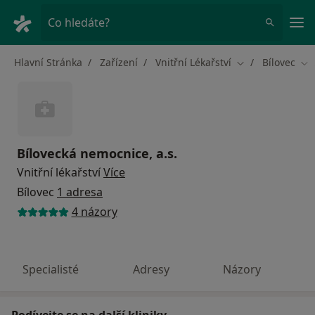
Hla
Co hledáte?
Hlavní Stránka
Zařízení
Vnitřní Lékařství
Bílovec
Změna města
Zm
Bílovecká nemocnice, a.s.
Vnitřní lékařství
Více
Bílovec
1 adresa
4 názory
Specialisté
Adresy
Názory
Podívejte se na další kliniky