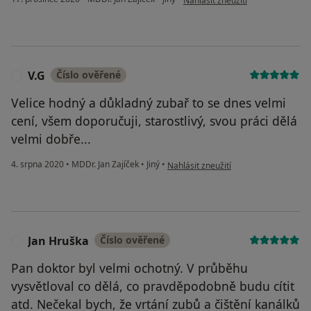
Nahlásit zneužití
V.G
Číslo ověřené
V
Velice hodný a důkladný zubař to se dnes velmi
cení, všem doporučuji, starostlivý, svou práci dělá
velmi dobře...
podle názoru uživatele V.G
4. srpna 2020
•
MDDr. Jan Zajíček
•
Jiný
•
Nahlásit zneužití
Jan Hruška
Číslo ověřené
J
Pan doktor byl velmi ochotný. V průběhu
vysvětloval co dělá, co pravděpodobně budu cítit
atd. Nečekal bych, že vrtání zubů a čištění kanálků