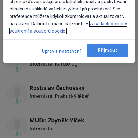
shromažďování údajů pro statistické účely a poskytování
6 názorů
obsahu na základě vašich zvyklostí při procházení. Své
preference můžete kdykoli zkontrolovat a aktualizovat v
Dagmar Palasová
nastavení. Další informace naleznete v
zásadách ochrany
Internista, Diagnostik
soukromí a souborů cookie.
Přijmout
Upravit nastavení
Antonín Káňa
Internista, Kardiolog
Rostislav Čechovský
Internista, Praktický lékař
MUDr. Zbyněk Vlček
Internista