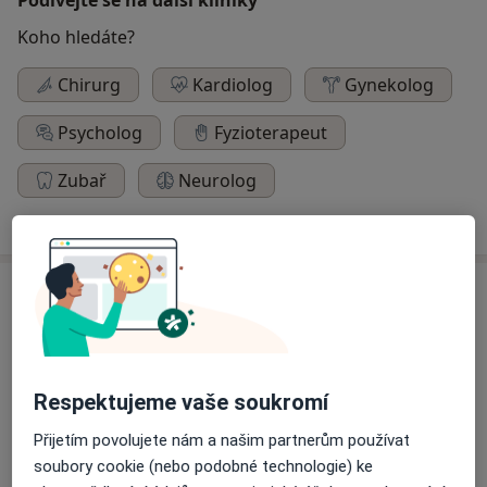
Koho hledáte?
Chirurg
Kardiolog
Gynekolog
Psycholog
Fyzioterapeut
Zubař
Neurolog
Hledejte jinou specializaci
Specialisté
Ověřte svou pojišťovnu
Internista
Respektujeme vaše soukromí
Přijetím povolujete nám a našim partnerům používat
MUDr. Petr Huvar
soubory cookie (nebo podobné technologie) ke
Internista, Gastroenterolog