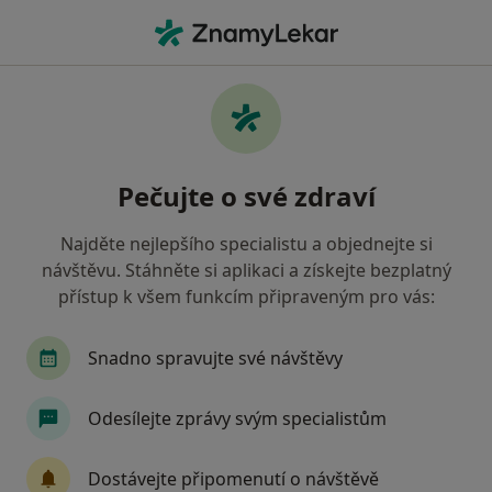
Hla
Plastická Chirurgie • Ostrava, moravskoslezský
Filtry
• 1
Mapa
Plastická chirurgie Ostrava
Pečujte o své zdraví
Jak řadíme výsledky vyhledávání?
Najděte nejlepšího specialistu a objednejte si
návštěvu. Stáhněte si aplikaci a získejte bezplatný
Jakou pojišťovnu máte?
přístup k všem funkcím připraveným pro vás:
Zdravotní pojišťovna ministerstva vnitra ČR
Snadno spravujte své návštěvy
Oborová zdravotní pojišťovna
Odesílejte zprávy svým specialistům
Vojenská zdravotní pojišťovna ČR
Dostávejte připomenutí o návštěvě