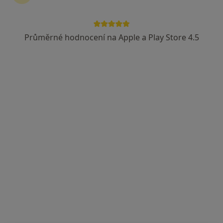
Revírní bratrská pokladna, zdravotní pojišťovna
Průměrné hodnocení na Apple a Play Store 4.5
PRIMED Clinic
Plastický chirurg, Oční lékař, Ortoped
Na Nábřeží 1488/8B, Havířov
•
Mapa
PRIMED Clinic
Tato klinika nemá specialisty s dostupnými termíny v online kalendáři
Zobrazit profil