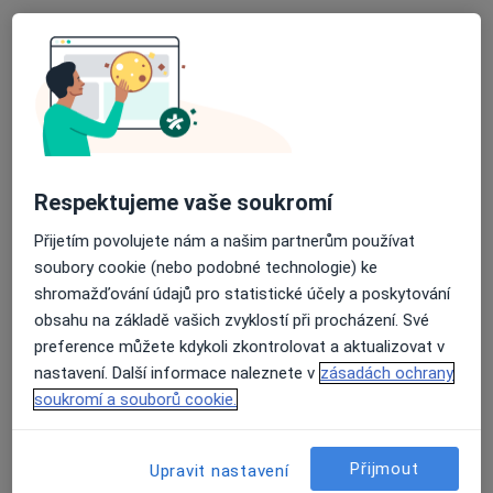
Silesia Medical s.r.o.
Respektujeme vaše soukromí
·
Více
Plastický chirurg, Chirurg, Dermatolog
40 názorů
Přijetím povolujete nám a našim partnerům používat
soubory cookie (nebo podobné technologie) ke
Havanská 6145/4A, Ostrava
•
Mapa
shromažďování údajů pro statistické účely a poskytování
Silesia Medical s.r.o.
obsahu na základě vašich zvyklostí při procházení. Své
Tato klinika nemá specialisty s dostupnými termíny v online kalendáři
preference můžete kdykoli zkontrolovat a aktualizovat v
nastavení. Další informace naleznete v
zásadách ochrany
Zobrazit profil
soukromí a souborů cookie.
Přijmout
Upravit nastavení