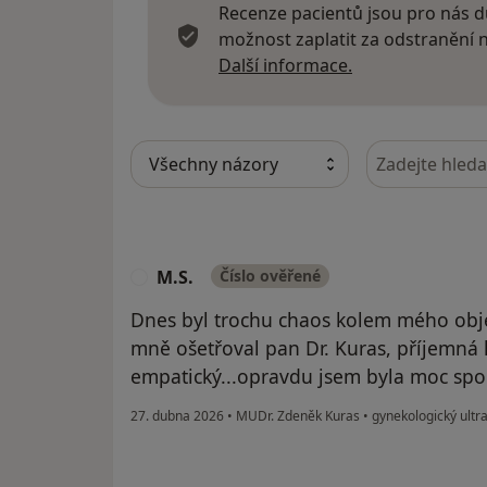
Recenze pacientů jsou pro nás dů
možnost zaplatit za odstranění
Další informace
Další informace.
Hledejte v ná
M.S.
Číslo ověřené
M
Dnes byl trochu chaos kolem mého obje
mně ošetřoval pan Dr. Kuras, příjemná k
empatický...opravdu jsem byla moc sp
27. dubna 2026
•
MUDr. Zdeněk Kuras
•
gynekologický ultr