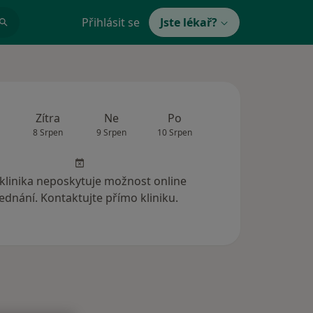
Přihlásit se
Jste lékař?
Zítra
Ne
Po
Út
St
8 Srpen
9 Srpen
10 Srpen
11 Srpen
12 Srp
 klinika neposkytuje možnost online
ednání. Kontaktujte přímo kliniku.