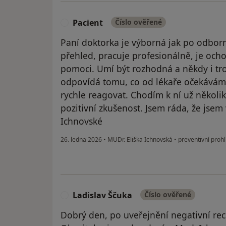
Pacient
Číslo ověřené
P
Paní doktorka je výborná jak po odborné
přehled, pracuje profesionálně, je ocho
pomoci. Umí být rozhodná a někdy i tr
odpovídá tomu, co od lékaře očekávám.
rychle reagovat. Chodím k ní už několi
pozitivní zkušenost. Jsem ráda, že jsem
Ichnovské
26. ledna 2026
•
MUDr. Eliška Ichnovská
•
preventivní prohl
Ladislav Ščuka
Číslo ověřené
L
Dobrý den, po uveřejnění negativní re