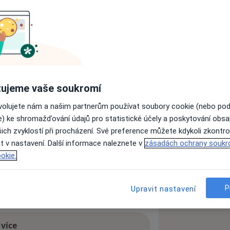
rmatolog
Hledejte jinou specializaci
ujeme vaše soukromí
skytující ambulantní péči v řadě
ovolujete nám a našim partnerům používat soubory cookie (nebo po
achází v Ostravě, oddělená
e) ke shromažďování údajů pro statistické účely a poskytování obs
 a Chuchelné. Mezi poskytované služby
ich zvyklostí při procházení. Své preference můžete kdykoli zkontro
e a estetická gynekologie, jednodenní
t v nastavení. Další informace naleznete v
zásadách ochrany soukr
 praktický lékař, onkologie,
okie.
a, laserové operace inkontinence a
e ordinačních hodin jednotlivých
P
Upravit nastavení
 více