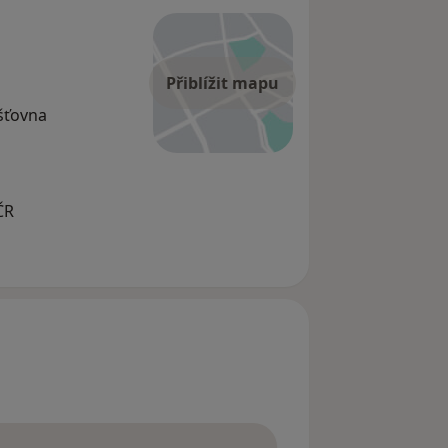
Přiblížit mapu
išťovna
ČR