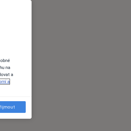
dobné
ahu na
lovat a
omí a
řijmout