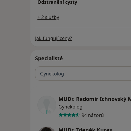
Odstranění cysty
+ 2 služby
Jak fungují ceny?
Specialisté
Gynekolog
MUDr. Radomír Ichnovský M
Gynekolog
94 názorů
MUDr. Zdeněk Kuras