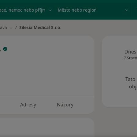
ace, nemoc nebo příjmení
Město nebo region
rava
Silesia Medical S.r.o.
ěsta
Změna města
o.
Dnes
7 Srpen
Tato
obj
Adresy
Názory