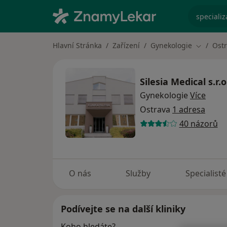
specializ
Hlavní Stránka
Zařízení
Gynekologie
Ost
Změna m
Silesia Medical s.r.
Gynekologie
Více
Ostrava
1 adresa
40 názorů
O nás
Služby
Specialisté
Podívejte se na další kliniky
Koho hledáte?