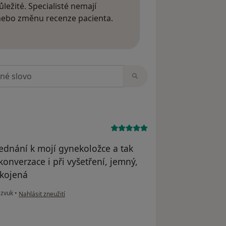
ležité. Specialisté nemají
 nebo změnu recenze pacienta.
 o názorech
zorech
dnání k mojí gynekoložce a tak
onverzace i při vyšetření, jemný,
okojená
podle názoru uživatele M.S.
azvuk
•
Nahlásit zneužití