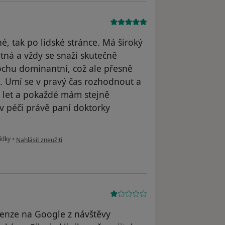
, tak po lidské stránce. Má široký
tná a vždy se snaží skutečně
ochu dominantní, což ale přesně
 Umí se v pravý čas rozhodnout a
k let a pokaždé mám stejně
 v péči právě paní doktorky
podle názoru uživatele Pacient
ídky
•
Nahlásit zneužití
cenze na Google z návštěvy