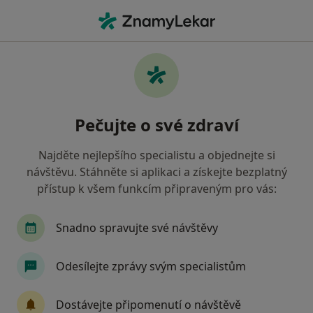
Hla
Gynekologie • Ostrava-Zabřeh , moravskoslezský
Filtry
• 1
Mapa
Gynekologie Ostrava-Zabřeh
Pečujte o své zdraví
Jak řadíme výsledky vyhledávání?
Najděte nejlepšího specialistu a objednejte si
návštěvu. Stáhněte si aplikaci a získejte bezplatný
Jakou pojišťovnu máte?
přístup k všem funkcím připraveným pro vás:
Všeobecná zdravotní pojišťovna
Oborová zdra
Snadno spravujte své návštěvy
Odesílejte zprávy svým specialistům
Dostávejte připomenutí o návštěvě