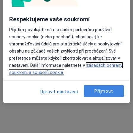
Respektujeme vaše soukromí
Gynartis, s.r.o., gynekologie, dětská
Přijetím povolujete nám a našim partnerům používat
gynekologie, estetická gynekologie
soubory cookie (nebo podobné technologie) ke
shromažďování údajů pro statistické účely a poskytování
·
Více
Gynekolog, Diagnostik, Genetik
obsahu na základě vašich zvyklostí při procházení. Své
2 názory
preference můžete kdykoli zkontrolovat a aktualizovat v
17. listopadu 595, Ostrava
•
Mapa
nastavení. Další informace naleznete v
zásadách ochrany
Gynartis, s.r.o., gynekologie, dětská gynekologie, estetická gynekologie
soukromí a souborů cookie.
Tato klinika nemá specialisty s dostupnými termíny v online kalendáři
Přijmout
Zobrazit profil
Upravit nastavení