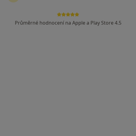
Průměrné hodnocení na Apple a Play Store 4.5
GYNURO s.r.o. - MUDr. Marcel Gärtner,
Ph.D.
Gynekolog
93 názorů
Na Smyčce 317/5, Ostrava
•
Mapa
GYNURO s.r.o. - MUDr. Marcel Gärtner, Ph.D.
Tato klinika nemá specialisty s dostupnými termíny v online kalendáři
Zobrazit profil