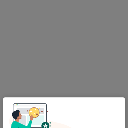
Gynet AH s.r.o.,
Gynekolog, Kardiolog, Pediatr
20 názorů
Adresa 1
Adresa 2
Adresa 3
Antošovická 345/226, Ostrava
•
Mapa
Gynet AH s.r.o.,
Tato klinika nemá specialisty s dostupnými termíny v online kalendáři
Zobrazit profil