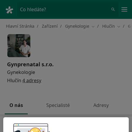
Hla
Co hledáte?
Hlavní Stránka
Zařízení
Gynekologie
Hlučín
Gy
Změna města
Změna 
Gynprenatal s.r.o.
Gynekologie
Hlučín
4 adresy
O nás
Specialisté
Adresy
O nás