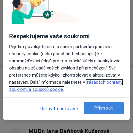
MUDr. Petr Kovář - vedoucí lékař zdravotnických
zařízení -
Gynekolog a vedoucí lékař zdravotnických zařízení
Gynprenatal a Gynenatal, která poskytují komplexní
ambulantní gynekologickou a prenatální péči.
Respektujeme vaše soukromí
Je realizátorem pilotního projektu ambulantní
hysteroskopie v České republice. Od roku 1995 se
Přijetím povolujete nám a našim partnerům používat
O nás
věnuje kromě lékařské praxe také publikační,
Více
soubory cookie (nebo podobné technologie) ke
lektorské a pedagogické činnosti. Je autorem knih
shromažďování údajů pro statistické účely a poskytování
Sexuální agrese, Antikoncepční otazníky a řady
obsahu na základě vašich zvyklostí při procházení. Své
odborných i popularizačních statí, věnovaných
preference můžete kdykoli zkontrolovat a aktualizovat v
Specialisté
Ověřte svou pojišťovnu
především plánovanému rodičovství a reprodukční
nastavení. Další informace naleznete v
zásadách ochrany
medicíně.
soukromí a souborů cookie.
MUDr. Timea Dobošová
Náš tým
Gynekolog
Přijmout
Upravit nastavení
MUDr. David Heczko
14 názorů
MUDr. Timea Dobošová
MUDr. Jana Daňková Kučerová
MUDr. Michal Mrózek
MUDr. Jana Daňková Kučerová