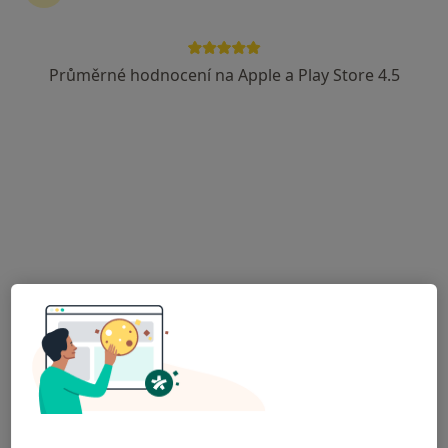
Gynet AH s.r.o.,
Gynekolog, Kardiolog, Pediatr
Průměrné hodnocení na Apple a Play Store 4.5
20 názorů
Adresa 1
Adresa 2
Adresa 3
Rydultowská 1370, Orlová
•
Mapa
Gynet AH s.r.o.,
Tato klinika nemá specialisty s dostupnými termíny v online kalendáři
Zobrazit profil