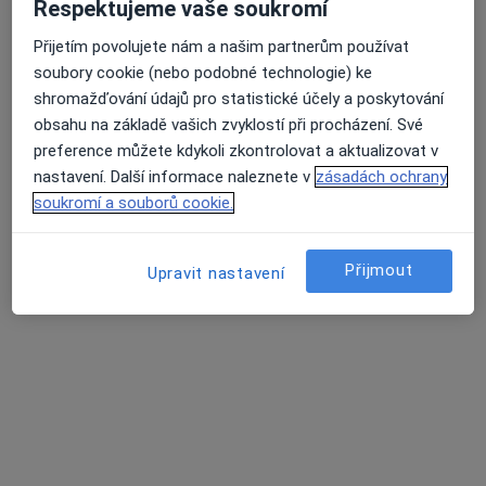
Respektujeme vaše soukromí
Přijetím povolujete nám a našim partnerům používat
GynPro Gynekologie Český Těšín
soubory cookie (nebo podobné technologie) ke
Gynekolog
shromažďování údajů pro statistické účely a poskytování
obsahu na základě vašich zvyklostí při procházení. Své
Střelniční 19/267 (při vlakovém nádraží, naproti hotelu Piast), Český Těšín
•
Mapa
preference můžete kdykoli zkontrolovat a aktualizovat v
GynPro Gynekologie Český Těšín
nastavení. Další informace naleznete v
zásadách ochrany
Tato klinika nemá specialisty s dostupnými termíny v online kalendáři
soukromí a souborů cookie.
Zobrazit profil
Přijmout
Upravit nastavení
Gynprenatal s.r.o.