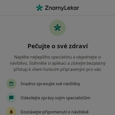
Hla
Gynekologie • Karviná, moravskoslezský
Filtry
• 1
Mapa
Gynekologie Karviná
Pečujte o své zdraví
Jak řadíme výsledky vyhledávání?
Najděte nejlepšího specialistu a objednejte si
návštěvu. Stáhněte si aplikaci a získejte bezplatný
Jakou pojišťovnu máte?
přístup k všem funkcím připraveným pro vás:
Snadno spravujte své návštěvy
Odesílejte zprávy svým specialistům
Dostávejte připomenutí o návštěvě