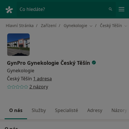
Hla
Co hledáte?
Hlavní Stránka
Zařízení
Gynekologie
Český Těšín
Změna města
Zm
GynPro Gynekologie Český Těšín
Gynekologie
Český Těšín
1 adresa
2 názory
O nás
Služby
Specialisté
Adresy
Názory
O nás