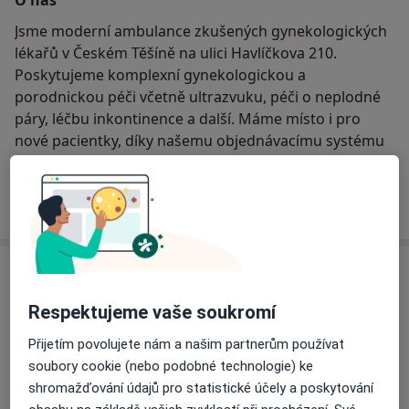
Jsme moderní ambulance zkušených gynekologických
lékařů v Českém Těšíně na ulici Havlíčkova 210.
Poskytujeme komplexní gynekologickou a
porodnickou péči včetně ultrazvuku, péči o neplodné
páry, léčbu inkontinence a další. Máme místo i pro
nové pacientky, díky našemu objednávacímu systému
máme krátké čekací doby na vyšetření.
O nás
Více
Služby
Respektujeme vaše soukromí
Antikoncepce
Přijetím povolujete nám a našim partnerům používat
soubory cookie (nebo podobné technologie) ke
shromažďování údajů pro statistické účely a poskytování
Preventivní prohlídky