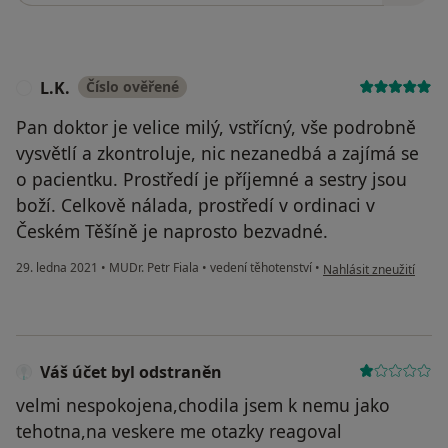
L.K.
Číslo ověřené
L
Pan doktor je velice milý, vstřícný, vše podrobně
vysvětlí a zkontroluje, nic nezanedbá a zajímá se
o pacientku. Prostředí je příjemné a sestry jsou
boží. Celkově nálada, prostředí v ordinaci v
Českém Těšíně je naprosto bezvadné.
podle názoru uživatele
29. ledna 2021
•
MUDr. Petr Fiala
•
vedení těhotenství
•
Nahlásit zneužití
Váš účet byl odstraněn
velmi nespokojena,chodila jsem k nemu jako
tehotna,na veskere me otazky reagoval