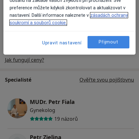
obsahu na základě vašich zvyklostí při procházení. Své
preference můžete kdykoli zkontrolovat a aktualizovat v
Vedení těhotenství
nastavení. Další informace naleznete v
zásadách ochrany
soukromí a souborů cookie.
Cvičení v těhotenství
Přijmout
Upravit nastavení
Jak fungují ceny?
Specialisté
Ověřte svou pojišťovnu
MUDr. Petr Fiala
Gynekolog
19 názorů
Petr Zielina