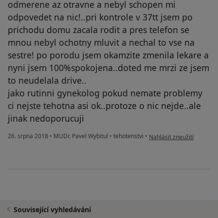
odmerene az otravne a nebyl schopen mi
odpovedet na nic!..pri kontrole v 37tt jsem po
prichodu domu zacala rodit a pres telefon se
mnou nebyl ochotny mluvit a nechal to vse na
sestre! po porodu jsem okamzite zmenila lekare a
nyni jsem 100%spokojena..doted me mrzi ze jsem
to neudelala drive..
jako rutinni gynekolog pokud nemate problemy
ci nejste tehotna asi ok..protoze o nic nejde..ale
jinak nedoporucuji
podle názoru uživatele Vá
26. srpna 2018
•
MUDr. Pavel Wybitul
•
tehotenstvi
•
Nahlásit zneužití
Související vyhledávání