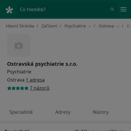
Hla
Co hledáte?
Hlavní Stránka
Zařízení
Psychiatrie
Ostrava
Os
Změna města
Změna 
Ostravská psychiatrie s.r.o.
Psychiatrie
Ostrava
1 adresa
7 názorů
Specialisté
Adresy
Názory