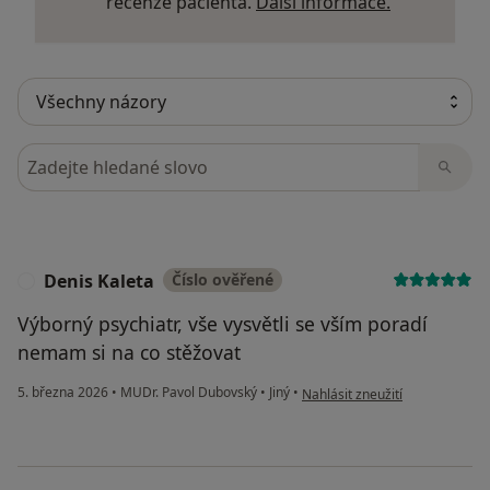
Další infor
recenze pacienta.
Další informace.
Hledejte v názorech
Denis Kaleta
Číslo ověřené
D
Výborný psychiatr, vše vysvětli se vším poradí
nemam si na co stěžovat
podle názoru uživatele Denis K
5. března 2026
•
MUDr. Pavol Dubovský
•
Jiný
•
Nahlásit zneužití