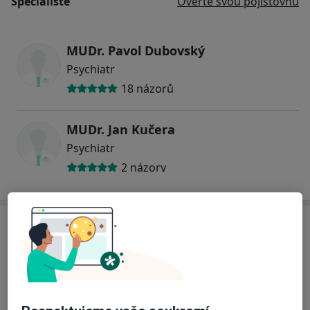
Specialisté
Ověřte svou pojišťovnu
MUDr. Pavol Dubovský
Psychiatr
18 názorů
MUDr. Jan Kučera
Psychiatr
2 názory
Adresa
Přiblížit mapu