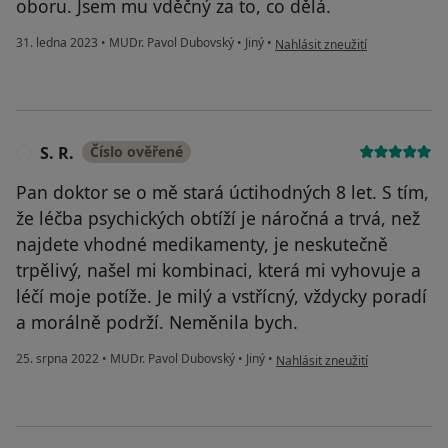
oboru. Jsem mu vděčný za to, co dělá.
podle názoru uživatele PH
31. ledna 2023
•
MUDr. Pavol Dubovský
•
Jiný
•
Nahlásit zneužití
S. R.
Číslo ověřené
S
Pan doktor se o mě stará úctihodných 8 let. S tím,
že léčba psychických obtíží je náročná a trvá, než
najdete vhodné medikamenty, je neskutečně
trpělivý, našel mi kombinaci, která mi vyhovuje a
léčí moje potíže. Je milý a vstřícný, vždycky poradí
a morálně podrží. Neměnila bych.
podle názoru uživatele S. R.
25. srpna 2022
•
MUDr. Pavol Dubovský
•
Jiný
•
Nahlásit zneužití