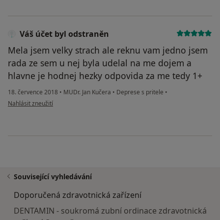
Váš účet byl odstraněn
Mela jsem velky strach ale reknu vam jedno jsem
rada ze sem u nej byla udelal na me dojem a
hlavne je hodnej hezky odpovida za me tedy 1+
18. července 2018
•
MUDr. Jan Kučera
•
Deprese s pritele
•
podle názoru uživatele Váš účet byl odstraněn
Nahlásit zneužití
Související vyhledávání
Doporučená zdravotnická zařízení
DENTAMIN - soukromá zubní ordinace zdravotnická