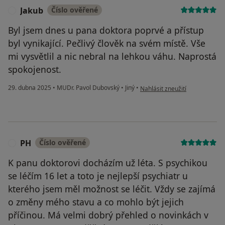
Jakub
Číslo ověřené
J
Byl jsem dnes u pana doktora poprvé a přístup
byl vynikající. Pečlivý člověk na svém místě. Vše
mi vysvětlil a nic nebral na lehkou váhu. Naprostá
spokojenost.
podle názoru uživatele Jakub
29. dubna 2025
•
MUDr. Pavol Dubovský
•
Jiný
•
Nahlásit zneužití
PH
Číslo ověřené
P
K panu doktorovi docházím už léta. S psychikou
se léčím 16 let a toto je nejlepší psychiatr u
kterého jsem měl možnost se léčit. Vždy se zajímá
o změny mého stavu a co mohlo být jejich
příčinou. Má velmi dobrý přehled o novinkách v