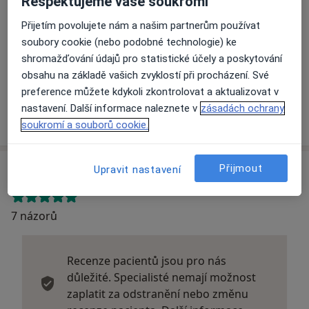
Respektujeme vaše soukromí
Přijetím povolujete nám a našim partnerům používat
Ostravská psychiatrie s.r.o.
soubory cookie (nebo podobné technologie) ke
Daliborova 25/426, Ostrava 70900
shromažďování údajů pro statistické účely a poskytování
Pojištění
Revírní bratrská pokladna, zdravotní pojišťovna
obsahu na základě vašich zvyklostí při procházení. Své
Vojenská zdravotní pojišťovna ČR
preference můžete kdykoli zkontrolovat a aktualizovat v
Zdravotní pojišťovna ministerstva vnitra ČR
nastavení. Další informace naleznete v
zásadách ochrany
soukromí a souborů cookie.
Názory o lékařích (7)
Přijmout
Upravit nastavení
7 názorů
Recenze pacientů jsou pro nás
důležité. Specialisté nemají možnost
zaplatit za odstranění nebo změnu