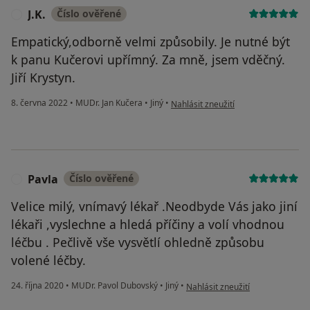
J.K.
Číslo ověřené
J
Empatický,odborně velmi způsobily. Je nutné být
k panu Kučerovi upřímný. Za mně, jsem vděčný.
Jiří Krystyn.
podle názoru uživatele J.K.
8. června 2022
•
MUDr. Jan Kučera
•
Jiný
•
Nahlásit zneužití
Pavla
Číslo ověřené
P
Velice milý, vnímavý lékař .Neodbyde Vás jako jiní
lékaři ,vyslechne a hledá příčiny a volí vhodnou
léčbu . Pečlivě vše vysvětlí ohledně způsobu
volené léčby.
podle názoru uživatele Pavla
24. října 2020
•
MUDr. Pavol Dubovský
•
Jiný
•
Nahlásit zneužití