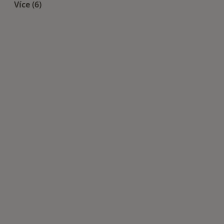
Více (6)
Více v kategorii: Nejčastěji léčené nemoci