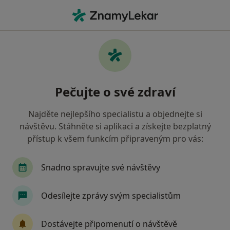
Hla
Deprese • Ostrava, moravskoslezský
Filtry
• 1
Mapa
Deprese Ostrava
Pečujte o své zdraví
Jak řadíme výsledky vyhledávání?
Najděte nejlepšího specialistu a objednejte si
návštěvu. Stáhněte si aplikaci a získejte bezplatný
Jakého specialistu hledáte?
přístup k všem funkcím připraveným pro vás:
Psycholog
Psychoterapeut
Kouč
Ter
Snadno spravujte své návštěvy
Odesílejte zprávy svým specialistům
Dostávejte připomenutí o návštěvě