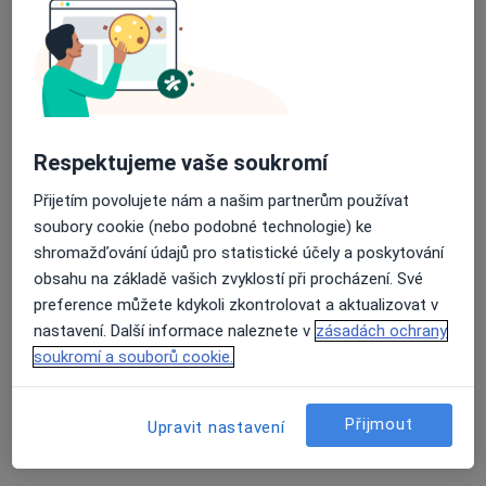
Theraplay
Respektujeme vaše soukromí
Dětský psycholog, Psycholog, Psychoterapeut
Přijetím povolujete nám a našim partnerům používat
23 názorů
soubory cookie (nebo podobné technologie) ke
Čujkovova 1736/30, Ostrava
•
Mapa
shromažďování údajů pro statistické účely a poskytování
Theraplay
obsahu na základě vašich zvyklostí při procházení. Své
Individuální terapie
preference můžete kdykoli zkontrolovat a aktualizovat v
nastavení. Další informace naleznete v
zásadách ochrany
soukromí a souborů cookie.
Mgr. Marek Hrtoň
Přijmout
Upravit nastavení
Tato klinika nemá specialisty s dostupnými termíny v online kalendáři
Zobrazit profil