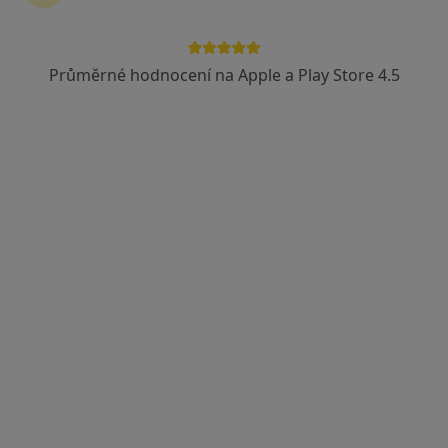
Průměrné hodnocení na Apple a Play Store 4.5
Mgr. Marek Hrtoň
·
Více
Psycholog
25 názorů
Čujkovova 1736/30, Ostrava
•
Mapa
Theraplay
Individuální terapie
1 200 Kč
Tento specialista nenabízí online rezervaci termínu na této adrese.
Rezervovat termín