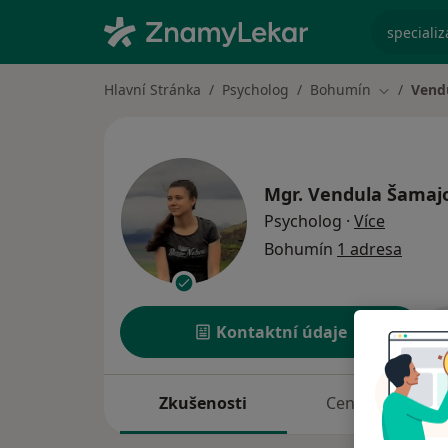
specializ
Hlavní Stránka
Psycholog
Bohumín
Vend
Změna mě
Mgr.
Vendula Šamaj
o specia
Psycholog
·
Více
Bohumín
1 adresa
Kontaktní údaje
Zkušenosti
Ceník