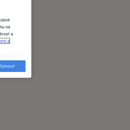
dobné
ahu na
lovat a
omí a
řijmout