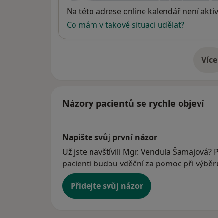
Dostupnost
Na této adrese online kalendář není aktiv
Co mám v takové situaci udělat?
Více
o 
Názory pacientů se rychle objeví
Napište svůj první názor
Už jste navštívili Mgr. Vendula Šamajová? P
pacienti budou vděční za pomoc při výběru 
Přidejte svůj názor