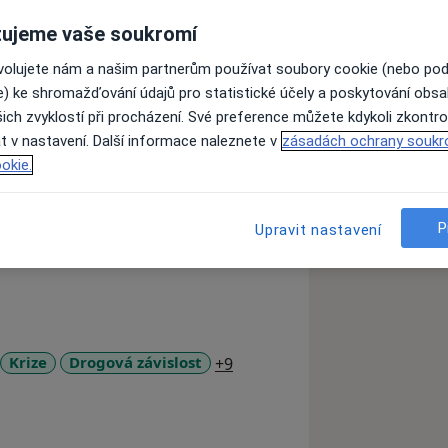
ujeme vaše soukromí
ožka, terapeutka KBT a výzkumná
ovolujete nám a našim partnerům používat soubory cookie (nebo po
e) ke shromažďování údajů pro statistické účely a poskytování obs
, především individuální poradenství a
ich zvyklostí při procházení. Své preference můžete kdykoli zkontro
 rodiče s dětmi a krizovou intervenci.
t v nastavení. Další informace naleznete v
zásadách ochrany soukr
okie.
tní cestě a rozvíjení jeho osobního
P
Upravit nastavení
obů, jak smysluplně žít a prožívat
ituací klienta, překonávání případných
a11y_sr_more_diseases
Krize
Drogová závislost
+9