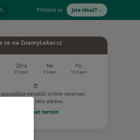
Přihlásit se
Jste lékař?
e se na ZnamyLekar.cz
Zítra
Ne
Po
Út
St
8 Srpen
9 Srpen
10 Srpen
11 Srpen
12 Srp
specialista nenabízí online rezervaci
termínu na této adrese.
Rezervovat termín