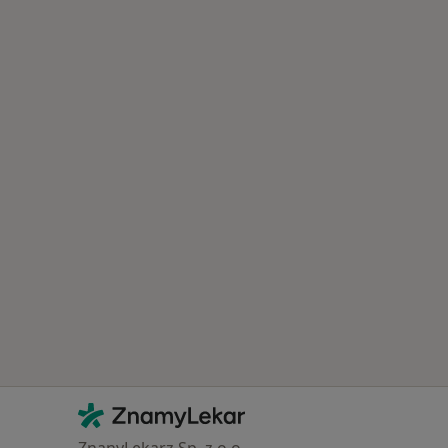
Kontakt
ZnamyLekar - Hlavní stránka