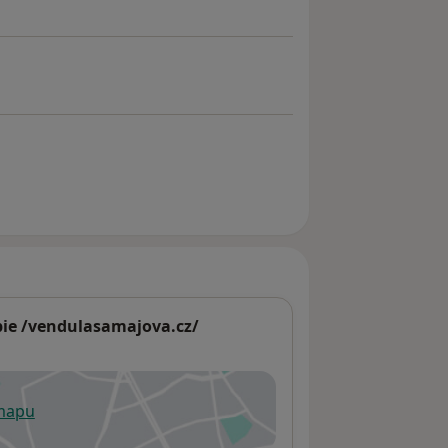
pie /vendulasamajova.cz/
 mapu
 otevře v nové záložce