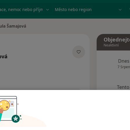
ace, nemoc nebo příjmení
Město nebo region
ula Šamajová
sta
Objednejt
Neaktivní
ová
Dnes
lizacích
7 Srpen
Tento 
Rezervovat termín
Adresy
Názory pacientů