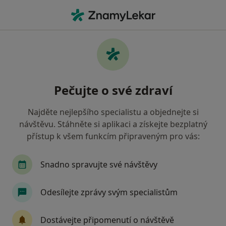
Hla
Co hledáte?
Hlavní Stránka
Nemoci
Drogová Závislost
Drogová závislost - informace,
Pečujte o své zdraví
specialisté, otázky a odpovědi
Najděte nejlepšího specialistu a objednejte si
návštěvu. Stáhněte si aplikaci a získejte bezplatný
přístup k všem funkcím připraveným pro vás:
Informace
Snadno spravujte své návštěvy
Odesílejte zprávy svým specialistům
Dbejte o své zdraví
Zůstaňte doma a vyberte online konzultaci pro
Dostávejte připomenutí o návštěvě