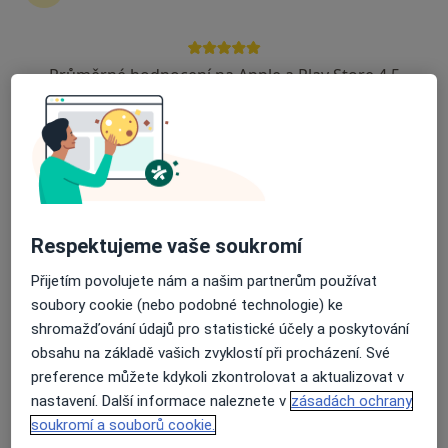
zahájení nebo pokračování léčby. Pokud to
potřebujete, můžete si také objednat návštěvu v
ordinaci.
Průměrné hodnocení na Apple a Play Store 4.5
Zobrazit profily specialistů
Jak to funguje?
Odborníci
Respektujeme vaše soukromí
Přijetím povolujete nám a našim partnerům používat
soubory cookie (nebo podobné technologie) ke
Ivana Seberová
shromažďování údajů pro statistické účely a poskytování
obsahu na základě vašich zvyklostí při procházení. Své
Psycholog, Dětský psycholog, Diagnostik
preference můžete kdykoli zkontrolovat a aktualizovat v
Albrechtice
nastavení. Další informace naleznete v
zásadách ochrany
soukromí a souborů cookie.