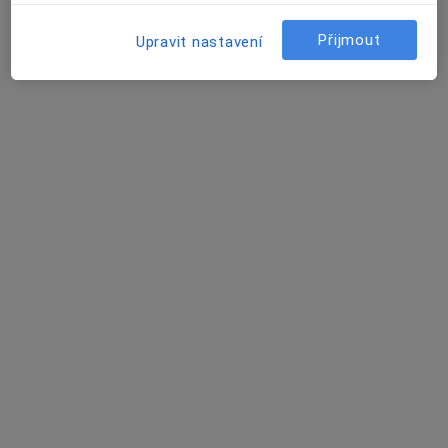
Jakub Strážnický
Přijmout
Upravit nastavení
Psycholog, Psychoterapeut
Praha
Aneta Holubová, MSc
Psycholog
Plzeň
David Vencour
Internista
Boršov nad Vltavou
Jitka Pokorná
Internista