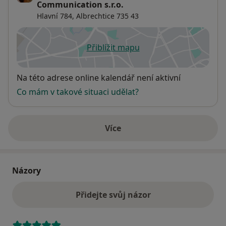
Motto: Skutečný poklad nacházíme na dně svojí duše.
Communication s.r.o.
Hlavní 784,
Albrechtice
735 43
Přiblížit mapu
se otevře v nové záložce
Dostupnost
Na této adrese online kalendář není aktivní
Co mám v takové situaci udělat?
Více
o adrese
Názory
Přidejte svůj názor