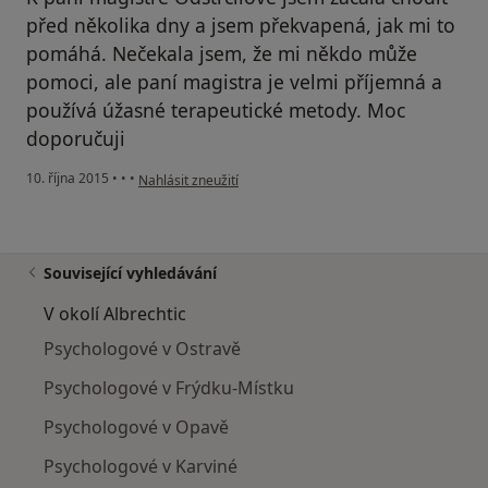
před několika dny a jsem překvapená, jak mi to
pomáhá. Nečekala jsem, že mi někdo může
pomoci, ale paní magistra je velmi příjemná a
používá úžasné terapeutické metody. Moc
doporučuji
podle názoru uživatele Váš účet byl odstraněn
10. října 2015
•
•
•
Nahlásit zneužití
Související vyhledávání
V okolí Albrechtic
Psychologové v Ostravě
Psychologové v Frýdku-Místku
Psychologové v Opavě
Psychologové v Karviné