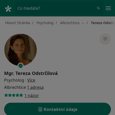
Hla
Co hledáte?
Hlavní Stránka
Psycholog
Albrechtice
Tereza Odstrč
Změna města
Mgr.
Tereza Odstrčilová
o specializacích
Psycholog
·
Více
Albrechtice
1 adresa
1 názor
Kontaktní údaje