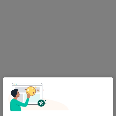
Mgr. Alek Lačev, Ph.D.
·
Více
Psycholog, Psychoterapeut, Terapeut
137 názorů
Psychologické poradenství
1 600 Kč
Tento specialista nenabízí online rezervaci termínu na této adrese.
Rezervovat termín