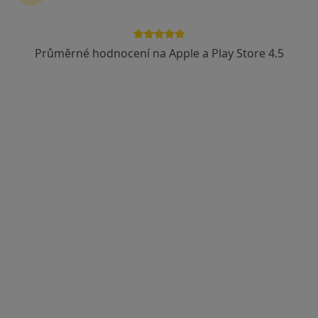
Mgr. Jan Pisak
·
Více
Psycholog, Psychoterapeut
Průměrné hodnocení na Apple a Play Store 4.5
14 názorů
Adresa 1
Adresa 2
Balzacova 1188/6, Havířov
•
Mapa
Dopravní psychologie, psychologické poradenství a psychoterapie, Havířov - Podlesí
Psychoterapie
od 2 000 kč
Tento specialista nenabízí online rezervaci termínu na této adrese.
Rezervovat termín