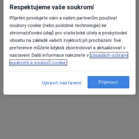
Respektujeme vaše soukromí
Přijetím povolujete nám a našim partnerům používat
soubory cookie (nebo podobné technologie) ke
PhDr. Eva Wagnerová
shromažďování údajů pro statistické účely a poskytování
·
Více
Psycholog, Terapeut, Kouč
obsahu na základě vašich zvyklostí při procházení. Své
33 názorů
preference můžete kdykoli zkontrolovat a aktualizovat v
Konzultace online
999 Kč
nastavení. Další informace naleznete v
zásadách ochrany
soukromí a souborů cookie.
Tento specialista nenabízí online rezervaci termínu na této adrese.
Rezervovat termín
Přijmout
Upravit nastavení