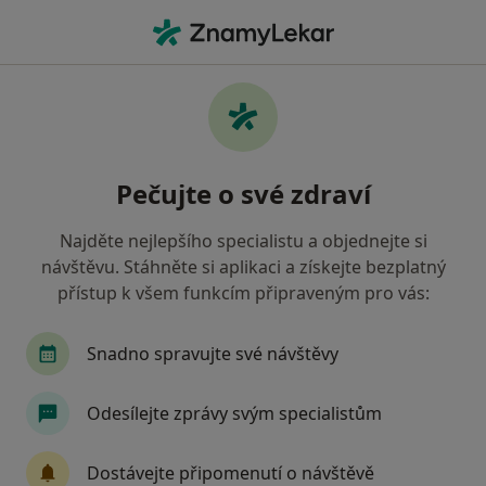
Hla
Psycholog • Třinec, moravskoslezský
Filtry
Mapa
Psycholog Třinec
Pečujte o své zdraví
Jak řadíme výsledky vyhledávání?
Najděte nejlepšího specialistu a objednejte si
návštěvu. Stáhněte si aplikaci a získejte bezplatný
Jakou pojišťovnu máte?
přístup k všem funkcím připraveným pro vás:
Snadno spravujte své návštěvy
Odesílejte zprávy svým specialistům
Dostávejte připomenutí o návštěvě