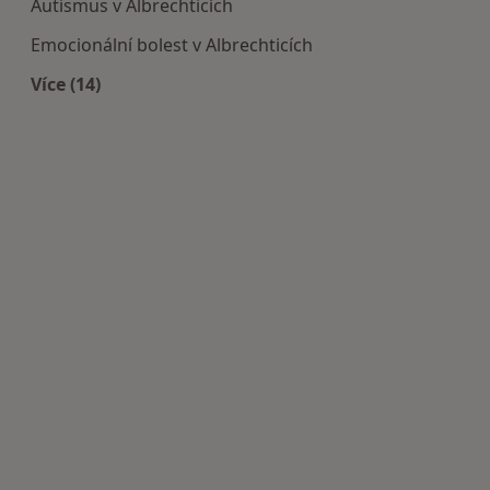
Autismus v Albrechticích
Emocionální bolest v Albrechticích
Více (14)
Více v kategorii: Nejčastěji léčené nemoci