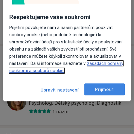
Psychologická ordinace Albrechtice je soukromým
zdravotnickým zařízením se zaměřením na psychologii
Respektujeme vaše soukromí
a psychoterapii. V naší ordinaci pracují Mgr. Tereza
Přijetím povolujete nám a našim partnerům používat
Odstrčilová, PhDr. Ivana Seberová a Mgr. Petr Cagaš.
soubory cookie (nebo podobné technologie) ke
shromažďování údajů pro statistické účely a poskytování
obsahu na základě vašich zvyklostí při procházení. Své
Specialisté
preference můžete kdykoli zkontrolovat a aktualizovat v
nastavení. Další informace naleznete v
zásadách ochrany
Dětský psycholog
soukromí a souborů cookie.
Přijmout
Upravit nastavení
PhDr. Ivana Seberová
Psycholog, Dětský psycholog, Diagnostik
1 názor