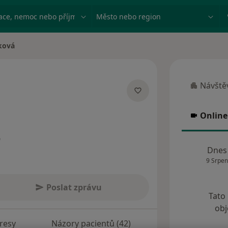
ace, nemoc nebo příjmení
Město nebo region
ková
Návštěv
Návštěva
lizacích
Online
Online 
9
Dnes
9 Srpen
Poslat zprávu
Tato
obj
resy
Názory pacientů (42)