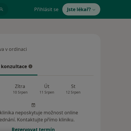
Přihlásit se
Jste lékař?
a v ordinaci
 v ordinaci
 konzultace
konzultace
Zítra
Út
St
Čt
Pá
10 Srpen
11 Srpen
12 Srpen
13 Srpen
14 Srp
 klinika neposkytuje možnost online
ednání. Kontaktujte přímo kliniku.
Rezervovat termín