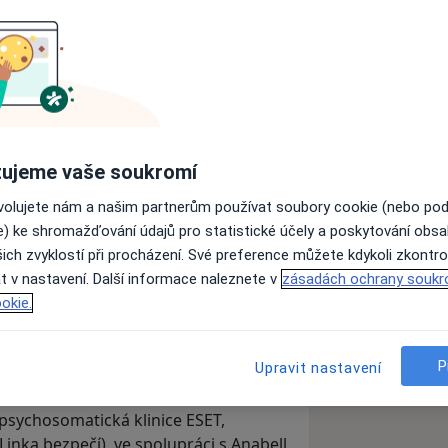
ujeme vaše soukromí
kaci známého lékaře nebo jako video-
 prosím uhradit před videohovorem na
ovolujete nám a našim partnerům používat soubory cookie (nebo po
e) ke shromažďování údajů pro statistické účely a poskytování obs
ich zvyklostí při procházení. Své preference můžete kdykoli zkontro
rným poradenstvím, dále také
t v nastavení. Další informace naleznete v
zásadách ochrany soukr
či dospívajícím v tíživé životní
okie.
vládání složité situace v rodině či na
é nepohody (deprese, úzkosti, strachy,
sným symptomům a řeči těla, problémů
P
Upravit nastavení
ního směru, na zpracování traumatické
razz www.dikobrazz.cz Své zkušenosti
 psychosomatická klinice ESET,
(Linka bezpečí), ve spolupráci s Anabell