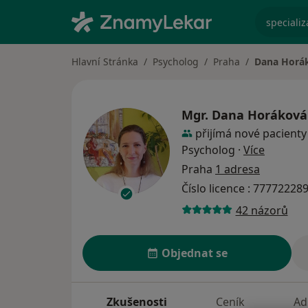
specializ
Hlavní Stránka
Psycholog
Praha
Dana Horá
Mgr.
Dana Horáková
přijímá nové pacienty
o specia
Psycholog
·
Více
Praha
1 adresa
Číslo licence : 77772228
42 názorů
Objednat se
Zkušenosti
Ceník
Ad