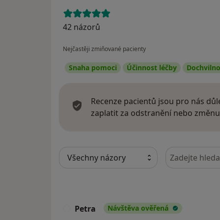
42 názorů
Nejčastěji zmiňované pacienty
Snaha pomoci
Účinnost léčby
Dochvilno
Recenze pacientů jsou pro nás důle
zaplatit za odstranění nebo změnu
Hledejte v ná
Petra
Návštěva ověřená
P