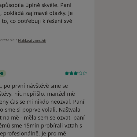
apůsobila úplně skvěle. Paní
, pokládá zajímavě otázky. Je
to, co potřebuji k řešení své
podle názoru uživatele Petra
oterapie
•
Nahlásit zneužití
, po první návštěvě sme se
štěvy, nic nepřišlo, manžel mě
eny čas se mi nikdo neozval. Paní
o sme si poprve volali. Naštvala
 na mě - měla sem se ozvat, paní
émů sme 15min probírali vztah s
eprofesionálně. Je pro mě