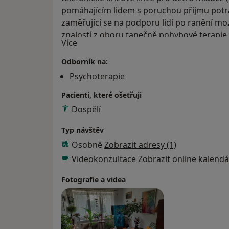
pomáhajícím lidem s poruchou přijmu po
zaměřující se na podporu lidí po ranění mo
znalostí z oboru tanečně pohybové terapie,
O mně
Více
za pomocí pohybu. Tanečně pohybová terapi
úzce propojené a neoddělitelné. Pohybové
Odborník na:
navzájem propojené. Tanečně pohybové terap
Psychoterapie
osobnosti, které může být zaměřeno např. u
Pacienti, které ošetřuji
životního stylu, uvolnění kreativity, sebepo
spojené zlepšení vztahů či profesních dove
Dospělí
Typ návštěv
Osobně
Zobrazit adresy (1)
Videokonzultace
Zobrazit online kalendá
Fotografie a videa