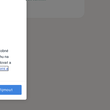
dobné
ahu na
lovat a
omí a
řijmout