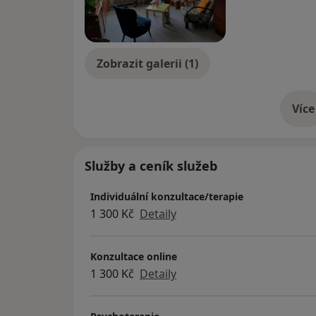
Zobrazit galerii (1)
Více
o 
Služby a ceník služeb
Individuální konzultace/terapie
1 300 Kč
Detaily
Konzultace online
1 300 Kč
Detaily