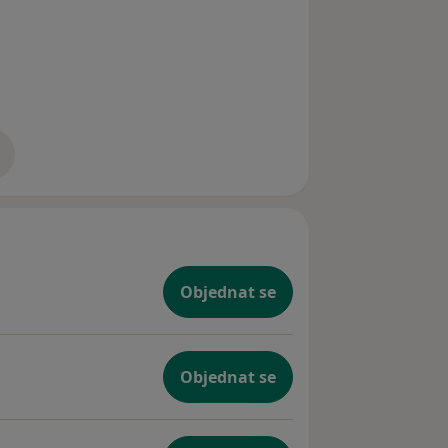
zkušenostech
Objednat se
Objednat se