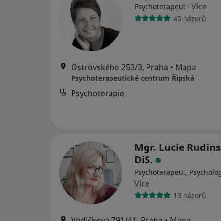
·
Více
Psychoterapeut
45 názorů
Ostrovského 253/3, Praha
•
Mapa
Psychoterapeutické centrum Řipská
Psychoterapie
Mgr. Lucie Rudins
DiS.
Psychoterapeut, Psycholo
Více
13 názorů
Vodičkova 791/41, Praha
•
Mapa