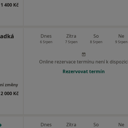
1 400 Kč
Sladká
Dnes
Zítra
So
Ne
6 Srpen
7 Srpen
8 Srpen
9 Srpen
Online rezervace termínu není k dispozic
Rezervovat termín
tní změny
2 000 Kč
Dnes
Zítra
So
Ne