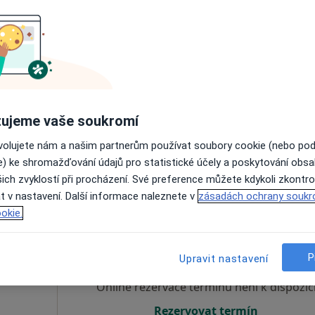
Online rezervace termínu není k dispozic
Rezervovat termín
ujeme vaše soukromí
ovolujete nám a našim partnerům používat soubory cookie (nebo po
e) ke shromažďování údajů pro statistické účely a poskytování obs
1 600 Kč
ich zvyklostí při procházení. Své preference můžete kdykoli zkontro
t v nastavení. Další informace naleznete v
zásadách ochrany soukr
okie.
. et
Dnes
Zítra
So
Ne
MBA
6 Srpen
7 Srpen
8 Srpen
9 Srpen
P
ycholog,
Upravit nastavení
Online rezervace termínu není k dispozic
Rezervovat termín