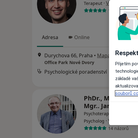
·
Více
Terapeut
137 názorů
Adresa
Online
Respekt
Durychova 66, Praha
•
Mapa
Office Park Nové Dvory
Přijetím p
technologi
Psychologické poradenství
základě vaš
aktualizova
souborů co
PhDr., Mgr. et Mgr
Mgr.. Jan Beer, 
Psychoterapeut, Dětský ps
·
Více
Psycholog
14 názorů