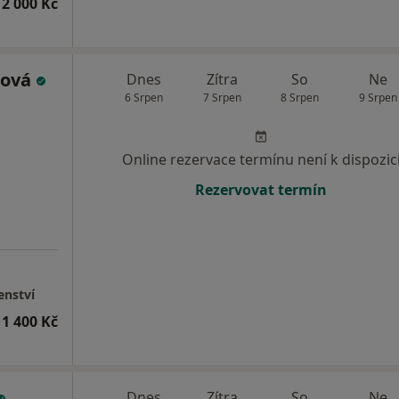
2 000 Kč
šová
Dnes
Zítra
So
Ne
6 Srpen
7 Srpen
8 Srpen
9 Srpen
Online rezervace termínu není k dispozic
Rezervovat termín
enství
1 400 Kč
Dnes
Zítra
So
Ne