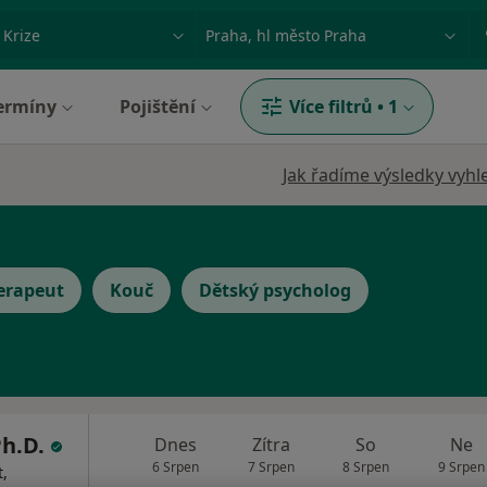
ace, nemoc nebo příjmení
Město nebo region
ermíny
Pojištění
Více filtrů
•
1
Jak řadíme výsledky vyhl
erapeut
Kouč
Dětský psycholog
Ph.D.
Dnes
Zítra
So
Ne
6 Srpen
7 Srpen
8 Srpen
9 Srpen
,