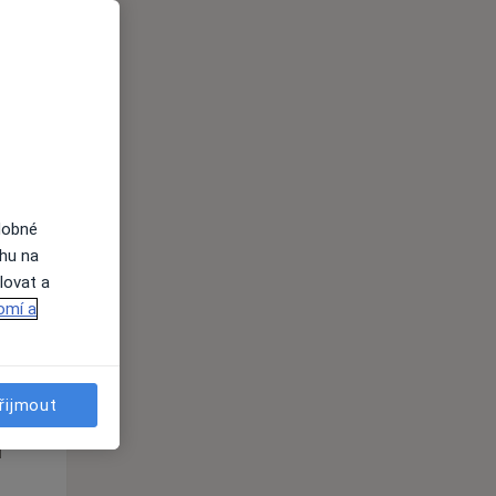
i
dobné
ahu na
lovat a
omí a
Po
Út
St
10 Srpen
11 Srpen
12 Srpen
řijmout
i