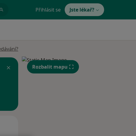
Přihlásit se
Jste lékař?
edávání?
Rozbalit mapu
Po
Út
St
10 Srpen
11 Srpen
12 Srpen