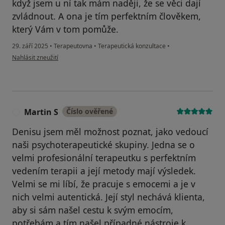
když jsem u ní tak mám naději, že se věci dají
zvládnout. A ona je tím perfektním člověkem,
který Vám v tom pomůže.
29. září 2025
•
Terapeutovna
•
Terapeutická konzultace
•
podle názoru uživatele Lucie B.
Nahlásit zneužití
Martin S
Číslo ověřené
M
Denisu jsem měl možnost poznat, jako vedoucí
naši psychoterapeutické skupiny. Jedna se o
velmi profesionální terapeutku s perfektním
vedením terapii a její metody mají výsledek.
Velmi se mi líbí, že pracuje s emocemi a je v
nich velmi autentická. Její styl nechává klienta,
aby si sám našel cestu k svým emocím,
potřebám a tím našel případné nástroje k