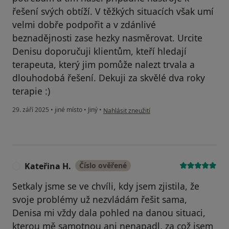
řešení svých obtíží. V těžkých situacích však umí
velmi dobře podpořit a v zdánlivé
beznadějnosti zase hezky nasměrovat. Urcite
Denisu doporučuji klientům, kteří hledají
terapeuta, který jim pomůže nalezt trvala a
dlouhodobá řešení. Dekuji za skvělé dva roky
terapie :)
podle názoru uživatele Martin S
29. září 2025
•
jiné místo
•
Jiný
•
Nahlásit zneužití
Kateřina H.
Číslo ověřené
K
Setkaly jsme se ve chvíli, kdy jsem zjistila, že
svoje problémy už nezvládám řešit sama,
Denisa mi vždy dala pohled na danou situaci,
kterou mě samotnou ani nenapadl, za což jsem