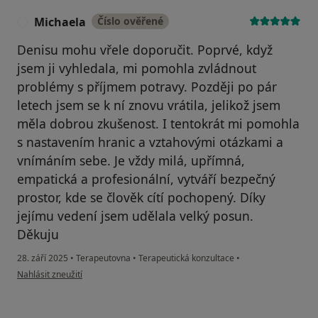
Michaela
Číslo ověřené
M
Denisu mohu vřele doporučit. Poprvé, když
jsem ji vyhledala, mi pomohla zvládnout
problémy s příjmem potravy. Později po pár
letech jsem se k ní znovu vrátila, jelikož jsem
měla dobrou zkušenost. I tentokrát mi pomohla
s nastavením hranic a vztahovými otázkami a
vnímáním sebe. Je vždy milá, upřímná,
empatická a profesionální, vytváří bezpečný
prostor, kde se člověk cítí pochopený. Díky
jejímu vedení jsem udělala velký posun.
Děkuju
28. září 2025
•
Terapeutovna
•
Terapeutická konzultace
•
podle názoru uživatele Michaela
Nahlásit zneužití