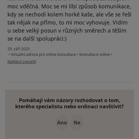
moc vděčná. Moc se mi líbí způsob komunikace,
kdy se nechodí kolem horké kaše, ale vše se řeší
tak nějak na přímo, to mi moc vyhovuje. Vidím
u sebe velký posun v různých směrech a těším
se na další spolupráci:)
29. září 2025
•
Virtuální adresa pro online konzultace
•
Konzultace online
•
podle názoru uživatele Kateřina H.
Nahlásit zneužití
Pomáhají vám názory rozhodovat o tom,
kterého specialistu nebo ordinaci navštívit?
Ano
Ne