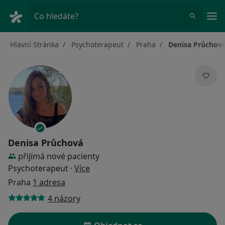
Hla
Co hledáte?
Hlavní Stránka
Psychoterapeut
Praha
Denisa Průchov
Denisa Průchová
přijímá nové pacienty
o specializacích
Psychoterapeut
·
Více
Praha
1 adresa
4 názory