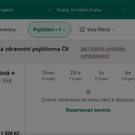
ace, nemoc nebo příjmení
Město nebo region
ermíny
Pojištění
•
1
Více filtrů
á zdravotní pojišťovna ČR
Jak řadíme výsledky
vyhledávání?
cová
Dnes
Zítra
So
Ne
6 Srpen
7 Srpen
8 Srpen
9 Srpen
·
Více
Online rezervace termínu není k dispozic
Rezervovat termín
1 500 Kč