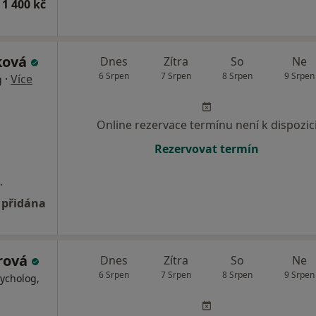
 1 400 kč
ková
Dnes
Zítra
So
Ne
6 Srpen
7 Srpen
8 Srpen
9 Srpen
·
Více
g
Online rezervace termínu není k dispozic
Rezervovat termín
.
 přidána
rová
Dnes
Zítra
So
Ne
6 Srpen
7 Srpen
8 Srpen
9 Srpen
ycholog,