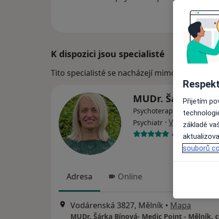
K dispozici jsou specialisté
Tito specialisté se nacházejí mimo Praha, hl 
Respekt
MUDr. Šárka Bín
Přijetím p
Psychoterapeut, Dětský ps
technologi
·
Více
Psychiatr
základě vaš
427 názorů
aktualizova
souborů co
Adresa
Online
Vodárenská 3827, Mělník
•
Mapa