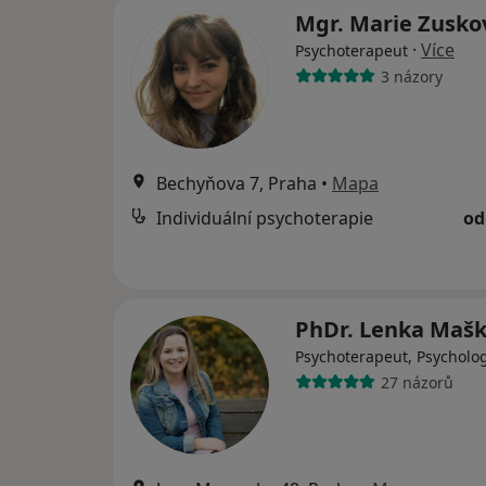
Mgr. Marie Zusk
·
Více
Psychoterapeut
3 názory
Bechyňova 7, Praha
•
Mapa
Individuální psychoterapie
od
PhDr. Lenka Maš
Psychoterapeut, Psycholo
27 názorů