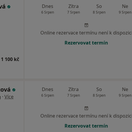
ová
Dnes
Zítra
So
Ne
6 Srpen
7 Srpen
8 Srpen
9 Srpen
Online rezervace termínu není k dispozic
Rezervovat termín
 1 100 kč
ková
Dnes
Zítra
So
Ne
6 Srpen
7 Srpen
8 Srpen
9 Srpen
·
Více
g
Online rezervace termínu není k dispozic
Rezervovat termín