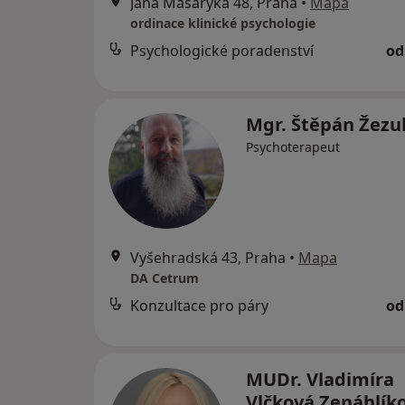
Jana Masaryka 48, Praha
•
Mapa
ordinace klinické psychologie
Psychologické poradenství
od
Mgr. Štěpán Žezu
Psychoterapeut
Vyšehradská 43, Praha
•
Mapa
DA Cetrum
Konzultace pro páry
od
MUDr. Vladimíra
Vlčková Zenáhlík