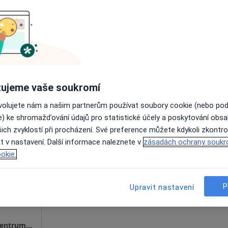
město Praha, v oblastech blízkých vašemu vyhledávání.
ujeme vaše soukromí
ová
Dnes
Zítra
So
Ne
ovolujete nám a našim partnerům používat soubory cookie (nebo po
6 Srpen
7 Srpen
8 Srpen
9 Srpen
ychiatr,
e) ke shromažďování údajů pro statistické účely a poskytování obs
ich zvyklostí při procházení. Své preference můžete kdykoli zkontro
t v nastavení. Další informace naleznete v
zásadách ochrany soukr
Online rezervace termínu není k dispozic
okie.
Rezervovat termín
P
Upravit nastavení
MUDr. Šárka Bínová- Medic Point - Mělník, centrum léčby a prevence. Na první vyšetření je potřeba konzultaci zarezervovat v délce 2x30 minut, na kontrolní pouze 1x30 minut, pokud jinak neurčí lékař.