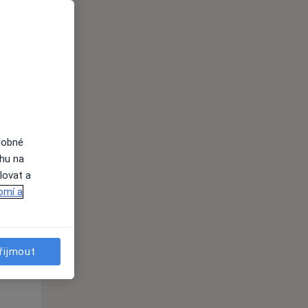
Po
Út
St
dobné
10 Srpen
11 Srpen
12 Srpen
ahu na
lovat a
omí a
i
řijmout