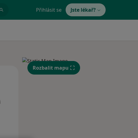
Přihlásit se
Jste lékař?
Rozbalit mapu
Po
Út
St
10 Srpen
11 Srpen
12 Srpen
i