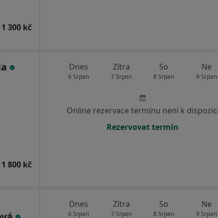
 1 300 kč
la
Dnes
Zítra
So
Ne
6 Srpen
7 Srpen
8 Srpen
9 Srpen
Online rezervace termínu není k dispozic
Rezervovat termín
 1 800 kč
Dnes
Zítra
So
Ne
ová
6 Srpen
7 Srpen
8 Srpen
9 Srpen