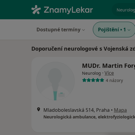
specializ
Dostupné termíny
Pojištění
•
1
Doporučení neurologové s Vojenská zd
MUDr. Martin Fo
·
Více
Neurolog
4 názory
Mladoboleslavská 514, Praha
•
Mapa