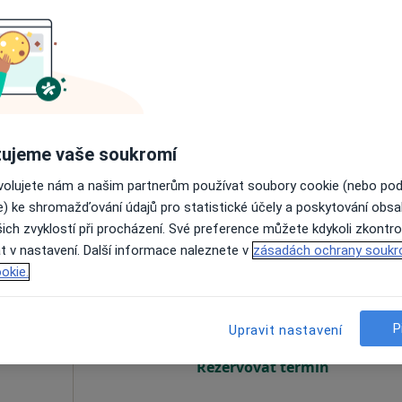
rzová
Dnes
Zítra
So
Ne
6 Srpen
7 Srpen
8 Srpen
9 Srpen
Online rezervace termínu není k dispozic
Rezervovat termín
ujeme vaše soukromí
ovolujete nám a našim partnerům používat soubory cookie (nebo po
e) ke shromažďování údajů pro statistické účely a poskytování obs
ich zvyklostí při procházení. Své preference můžete kdykoli zkontro
t v nastavení. Další informace naleznete v
zásadách ochrany soukr
Dnes
Zítra
So
Ne
okie.
6 Srpen
7 Srpen
8 Srpen
9 Srpen
P
Upravit nastavení
Online rezervace termínu není k dispozic
Rezervovat termín