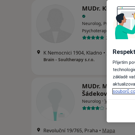
MUDr. Klaudia Bo
Neurolog, Psychiatr,
·
Více
Psychoterapeut
26 názorů
Respekt
K Nemocnici 1904, Kladno
•
Mapa
Brain - Soultherapy s.r.o.
Přijetím p
technologi
základě vaš
aktualizova
MUDr. Martina
souborů co
Šádeková
·
Více
Neurolog
4 názory
Revoluční 19/765, Praha
•
Mapa