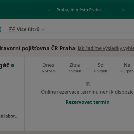
ace, nemoc nebo příjmení
Město nebo region
Více filtrů
ravotní pojišťovna ČR Praha
Jak řadíme výsledky vyhl
rgáč
Dnes
Zítra
So
Ne
6 Srpen
7 Srpen
8 Srpen
9 Srpen
Online rezervace termínu není k dispozic
Rezervovat termín
Neurologická ambulance, elektrofyziologické laboratoře ( EMG, EEG )