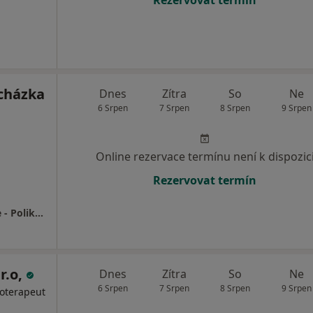
cházka
Dnes
Zítra
So
Ne
6 Srpen
7 Srpen
8 Srpen
9 Srpen
Online rezervace termínu není k dispozic
Rezervovat termín
Neurologická ambulance, EEG, epileptologie - Poliklinika Palackého Praha 1
r.o,
Dnes
Zítra
So
Ne
6 Srpen
7 Srpen
8 Srpen
9 Srpen
ioterapeut