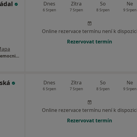
žádal
Dnes
Zítra
So
Ne
6 Srpen
7 Srpen
8 Srpen
9 Srpen
Online rezervace termínu není k dispozic
Rezervovat termín
Mapa
Neurologické oddělení, Ústřední vojenská nemocnice - Vojenská fakultní nemocnice
rská
Dnes
Zítra
So
Ne
6 Srpen
7 Srpen
8 Srpen
9 Srpen
Online rezervace termínu není k dispozic
Rezervovat termín