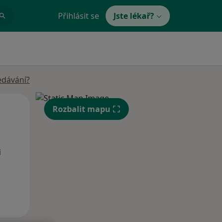
Přihlásit se
Jste lékař?
edávání?
Po
Út
St
Rozbalit mapu
10 Srpen
11 Srpen
12 Srpen
i