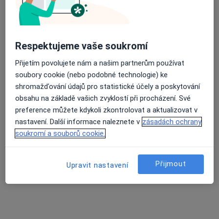
MUDr. Dalibor Zeman
Respektujeme vaše soukromí
·
Více
Chirurg, Ortoped
86 názorů
Přijetím povolujete nám a našim partnerům používat
soubory cookie (nebo podobné technologie) ke
Haškova 487, Říčany
•
Mapa
shromažďování údajů pro statistické účely a poskytování
OSTEO KLOUBY KLINIK, Chirurgická ambulance
obsahu na základě vašich zvyklostí při procházení. Své
Tento specialista nenabízí online rezervaci termínu na této adrese.
preference můžete kdykoli zkontrolovat a aktualizovat v
nastavení. Další informace naleznete v
zásadách ochrany
Rezervovat termín
soukromí a souborů cookie.
Přijmout
Upravit nastavení