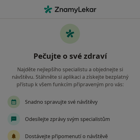
Hla
Bolest Zad • Praha, hl město Praha
Filtry
• 1
Mapa
Bolest zad Praha
Pečujte o své zdraví
Jak řadíme výsledky vyhledávání?
Najděte nejlepšího specialistu a objednejte si
návštěvu. Stáhněte si aplikaci a získejte bezplatný
Jakého specialistu hledáte?
přístup k všem funkcím připraveným pro vás:
Fyzioterapeut
Neurolog
Chirurg
Ort
Snadno spravujte své návštěvy
Odesílejte zprávy svým specialistům
Dostávejte připomenutí o návštěvě