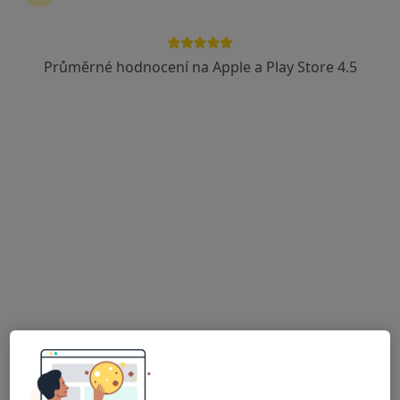
Průměrné hodnocení na Apple a Play Store 4.5
Mgr. Michaela Kalašová
·
Více
Fyzioterapeut
136 názorů
Ctiradova 4/807, Praha
•
Mapa
CIRRACENTRUM, fyzioterapie
Fyzioterapie
600 Kč
Tento specialista nenabízí online rezervaci termínu na této adrese.
Rezervovat termín