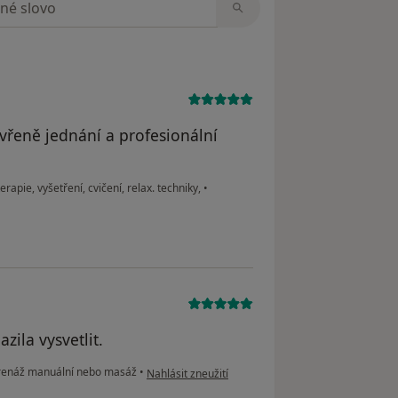
vřeně jednání a profesionální
erapie, vyšetření, cvičení, relax. techniky,
•
zila vysvetlit.
podle názoru uživatele HH
enáž manuální nebo masáž
•
Nahlásit zneužití