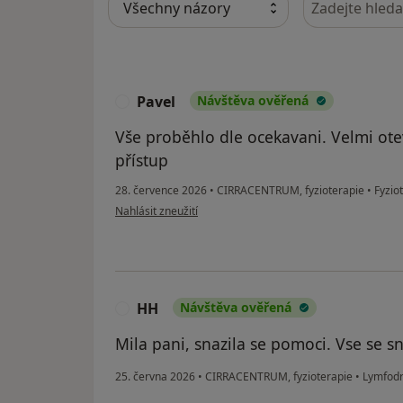
Pavel
Návštěva ověřená
P
Vše proběhlo dle ocekavani. Velmi ote
přístup
28. července 2026
•
CIRRACENTRUM, fyzioterapie
•
Fyziot
podle názoru uživatele Pavel
Nahlásit zneužití
HH
Návštěva ověřená
H
Mila pani, snazila se pomoci. Vse se sna
25. června 2026
•
CIRRACENTRUM, fyzioterapie
•
Lymfodr