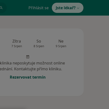
Přihlásit se
Jste lékař?
Zítra
So
Ne
Po
Út
7 Srpen
8 Srpen
9 Srpen
10 Srpen
11 Srp
 klinika neposkytuje možnost online
ednání. Kontaktujte přímo kliniku.
Rezervovat termín