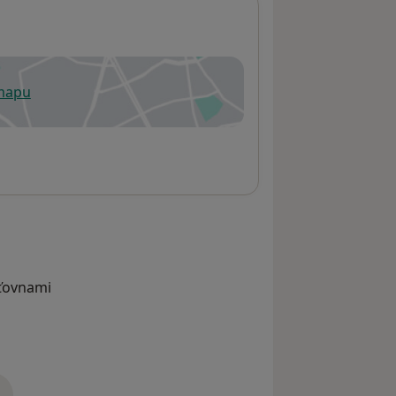
 mapu
 otevře v nové záložce
šťovnami