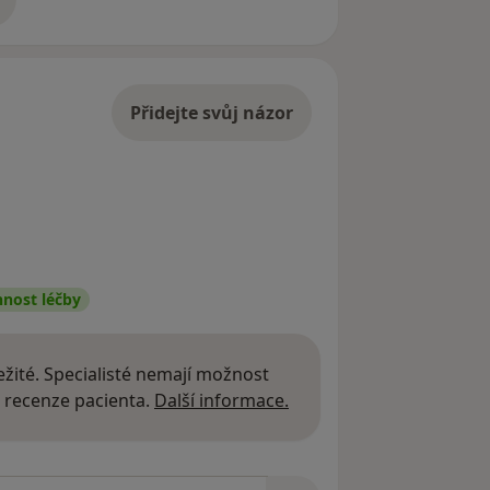
adrese
Přidejte svůj názor
nnost léčby
žité. Specialisté nemají možnost
Další informace o názor
 recenze pacienta.
Další informace.
zorech