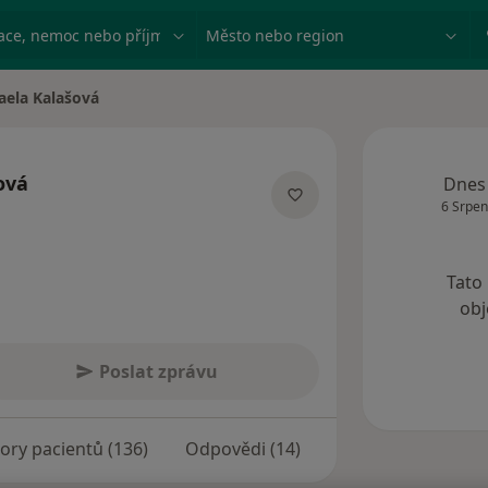
ace, nemoc nebo příjmení
Město nebo region
aela Kalašová
sta
ová
Dnes
6 Srpen
cializacích
Tato
obj
Poslat zprávu
ory pacientů (136)
Odpovědi (14)