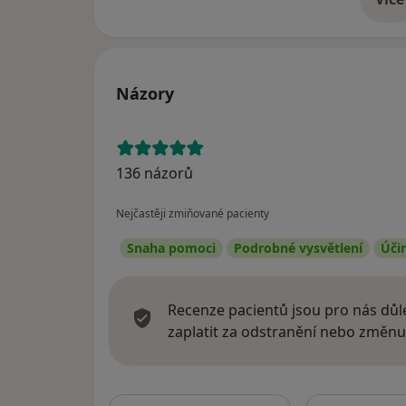
o 
Názory
136 názorů
Nejčastěji zmiňované pacienty
Snaha pomoci
Podrobné vysvětlení
Úči
Recenze pacientů jsou pro nás důle
zaplatit za odstranění nebo změnu
Hledejte v ná