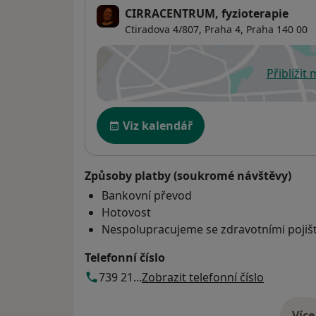
CIRRACENTRUM, fyzioterapie
Ctiradova 4/807,
Praha 4
,
Praha
140 00
Přiblížit
se
Dostupnost
Viz kalendář
Způsoby platby (soukromé návštěvy)
Bankovní převod
Hotovost
Nespolupracujeme se zdravotními poji
Telefonní číslo
739 21...
Zobrazit telefonní číslo
Více