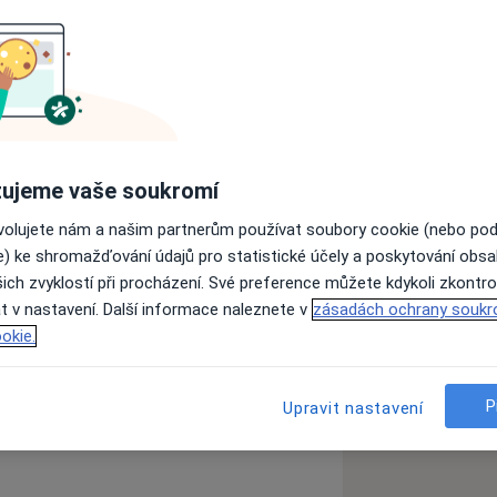
sti jsem získala jak v nemocnici, tak v
statná praxe je pro mě důležitá –
ujeme vaše soukromí
dostatkem času a využitím různých
ovolujete nám a našim partnerům používat soubory cookie (nebo po
e) ke shromažďování údajů pro statistické účely a poskytování obs
ich zvyklostí při procházení. Své preference můžete kdykoli zkontro
uta a ergoterapeuta v nemocnici, 6 let
t v nastavení. Další informace naleznete v
zásadách ochrany soukr
 činnosti na 3. lékařské fakultě
okie.
e 2011 jsem otevřela vlastní ordinaci
P
rkyně; 2006 Mgr., Univerzita J. E.
Upravit nastavení
zioterapie, VŠZSP Bratislava.