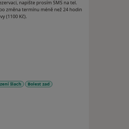
zervaci, napište prosím SMS na tel.
ebo změna termínu méně než 24 hodin
y (1100 Kč).
zení šlach
Bolest zad
ses