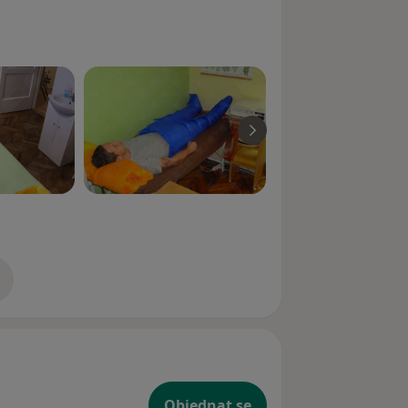
zkušenostech
Objednat se