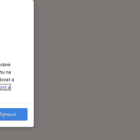
dobné
ahu na
lovat a
omí a
řijmout