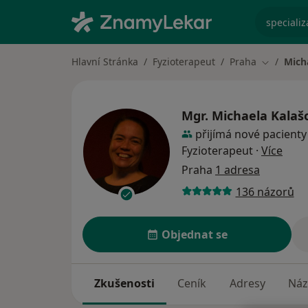
specializ
Hlavní Stránka
Fyzioterapeut
Praha
Mich
Změna mě
Mgr.
Michaela Kalaš
přijímá nové pacienty
o spe
Fyzioterapeut
·
Více
Praha
1 adresa
136 názorů
Objednat se
Zkušenosti
Ceník
Adresy
Náz