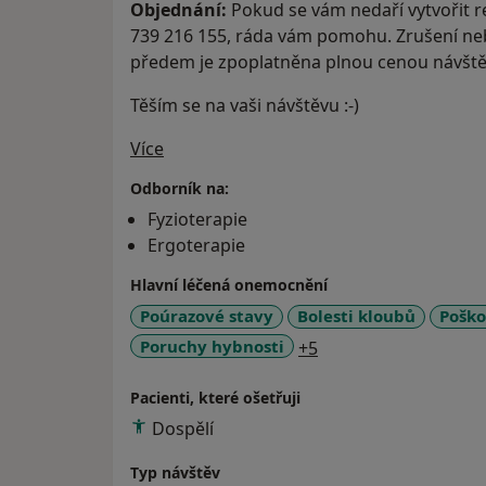
Objednání:
Pokud se vám nedaří vytvořit re
739 216 155, ráda vám pomohu. Zrušení n
předem je zpoplatněna plnou cenou návštěv
Těším se na vaši návštěvu :-)
O mně
Více
Odborník na:
Fyzioterapie
Ergoterapie
Hlavní léčená onemocnění
Poúrazové stavy
Bolesti kloubů
Poško
a11y_sr_more_disea
Poruchy hybnosti
+5
Pacienti, které ošetřuji
Dospělí
Typ návštěv