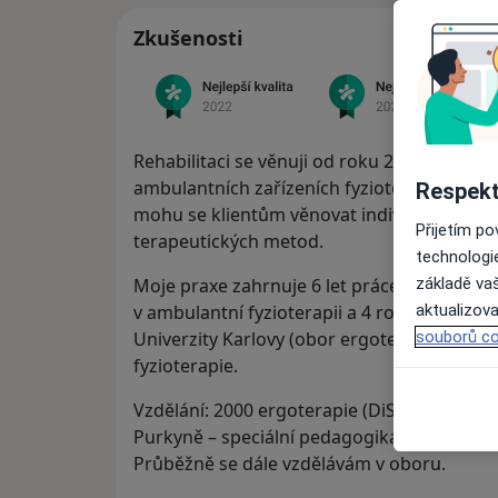
Zkušenosti
Rehabilitaci se věnuji od roku 2000. Zkušeno
ambulantních zařízeních fyzioterapie. Samo
Respekt
mohu se klientům věnovat individuálně, s 
Přijetím p
terapeutických metod.
technologi
základě vaš
Moje praxe zahrnuje 6 let práce fyzioterape
aktualizova
v ambulantní fyzioterapii a 4 roky lektorské
souborů co
Univerzity Karlovy (obor ergoterapie). V roc
fyzioterapie.
Vzdělání: 2000 ergoterapie (DiS), VZŠ J. E. Pu
Purkyně – speciální pedagogika; 2010 Bc., fy
Průběžně se dále vzdělávám v oboru.