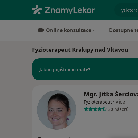
specializ
Online konzultace
Dostupné t
Fyzioterapeut Kralupy nad Vltavou
Jakou pojišťovnu máte?
Mgr. Jitka Šerclo
·
Více
Fyzioterapeut
30 názorů