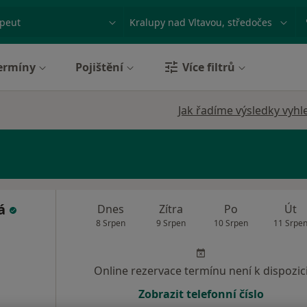
ace, nemoc nebo příjmení
Město nebo region
ermíny
Pojištění
Více filtrů
Jak řadíme výsledky vyhl
vá
Dnes
Zítra
Po
Út
8 Srpen
9 Srpen
10 Srpen
11 Srpe
Online rezervace termínu není k dispozic
Zobrazit telefonní číslo