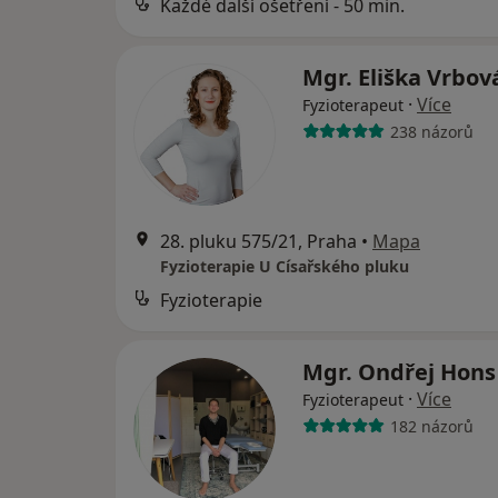
Každé další ošetření - 50 min.
Mgr. Eliška Vrbo
·
Více
Fyzioterapeut
238 názorů
28. pluku 575/21, Praha
•
Mapa
Fyzioterapie U Císařského pluku
Fyzioterapie
Mgr. Ondřej Hon
·
Více
Fyzioterapeut
182 názorů