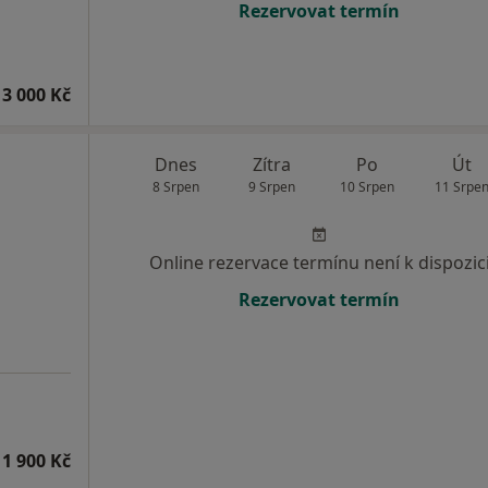
Rezervovat termín
3 000 Kč
Dnes
Zítra
Po
Út
8 Srpen
9 Srpen
10 Srpen
11 Srpe
Online rezervace termínu není k dispozic
Rezervovat termín
1 900 Kč