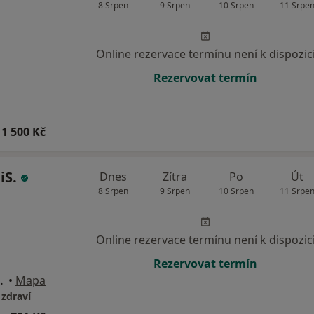
8 Srpen
9 Srpen
10 Srpen
11 Srpe
Online rezervace termínu není k dispozic
Rezervovat termín
1 500 Kč
iS.
Dnes
Zítra
Po
Út
8 Srpen
9 Srpen
10 Srpen
11 Srpe
Online rezervace termínu není k dispozic
Rezervovat termín
um - Skalka, 2. patro), Praha
•
Mapa
 zdraví