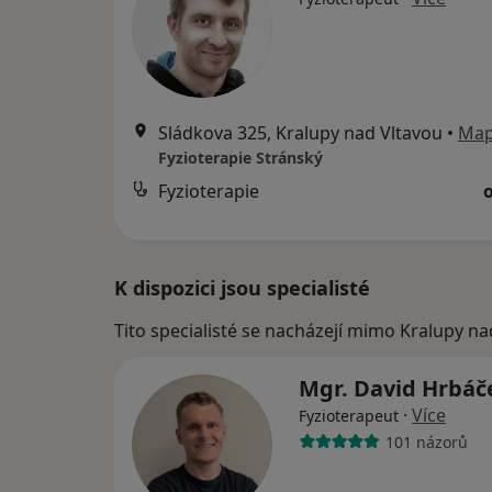
Sládkova 325, Kralupy nad Vltavou
•
Ma
Fyzioterapie Stránský
Fyzioterapie
K dispozici jsou specialisté
Tito specialisté se nacházejí mimo Kralupy na
Mgr. David Hrbá
·
Více
Fyzioterapeut
101 názorů