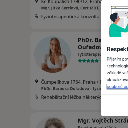
Ke Koupališti 1790/12, Praha
•
Mapa
Mgr. Jitka Šerclová, Cert.MDT, Fyzioterapie 
Fyzioterapeutická konzultace
PhDr. Barbora
Ouřadová
Respekt
·
Více
Fyzioterapeut
Přijetím p
5 názorů
technologi
základě vaš
aktualizova
Čumpelíkova 1764, Praha
•
Mapa
souborů co
PhDr. Barbora Ouřadová - fyzioterapie
Rehabilitační léčba některých druhů funkční sterility metodou L. Mojžíšové
Mgr. Vojtěch Str
·
Více
Fyzioterapeut