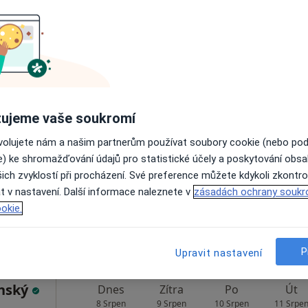
pro Vás
1 000 Kč
Dnes
Zítra
Po
Út
8 Srpen
9 Srpen
10 Srpen
11 Srpe
ujeme vaše soukromí
ovolujete nám a našim partnerům používat soubory cookie (nebo po
Online rezervace termínu není k dispozic
e) ke shromažďování údajů pro statistické účely a poskytování obs
ich zvyklostí při procházení. Své preference můžete kdykoli zkontro
Rezervovat termín
t v nastavení. Další informace naleznete v
zásadách ochrany soukr
okie.
1 200 Kč
P
Upravit nastavení
ánský
Dnes
Zítra
Po
Út
8 Srpen
9 Srpen
10 Srpen
11 Srpe