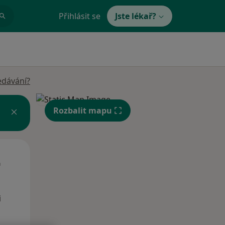
Přihlásit se
Jste lékař?
edávání?
Rozbalit mapu
St
Čt
Pá
n
12 Srpen
13 Srpen
14 Srpen
i