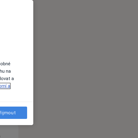
St
Čt
Pá
n
12 Srpen
13 Srpen
14 Srpen
dobné
i
ahu na
lovat a
omí a
řijmout
St
Čt
Pá
n
12 Srpen
13 Srpen
14 Srpen