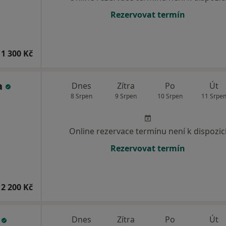
Rezervovat termín
1 300 Kč
a
Dnes
Zítra
Po
Út
8 Srpen
9 Srpen
10 Srpen
11 Srpe
Online rezervace termínu není k dispozic
Rezervovat termín
2 200 Kč
i
Dnes
Zítra
Po
Út