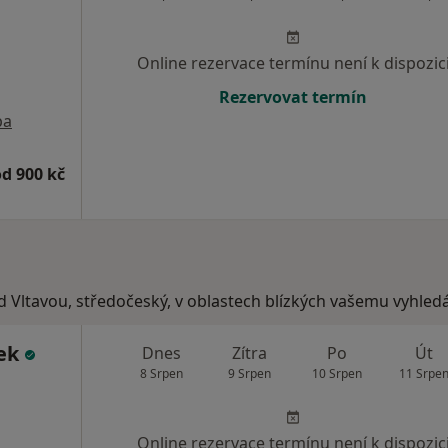
Online rezervace termínu není k dispozic
Rezervovat termín
pa
od 900 kč
d Vltavou, středočeský, v oblastech blízkých vašemu vyhledá
ček
Dnes
Zítra
Po
Út
8 Srpen
9 Srpen
10 Srpen
11 Srpe
Online rezervace termínu není k dispozic