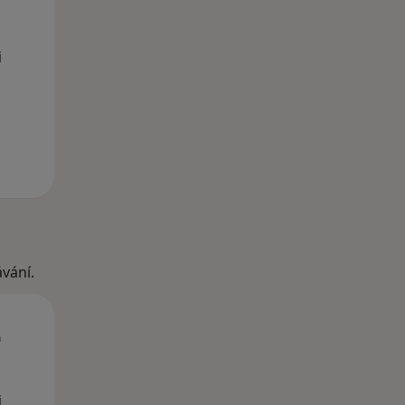
i
vání.
St
Čt
Pá
n
12 Srpen
13 Srpen
14 Srpen
i