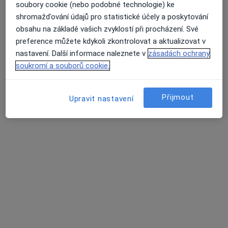
Bc. Veronika Baráková
soubory cookie (nebo podobné technologie) ke
shromažďování údajů pro statistické účely a poskytování
Fyzioterapeut
obsahu na základě vašich zvyklostí při procházení. Své
10 názorů
preference můžete kdykoli zkontrolovat a aktualizovat v
28. pluku 575/21, Praha
•
Mapa
nastavení. Další informace naleznete v
zásadách ochrany
Fyzioterapie U Císařského pluku
soukromí a souborů cookie.
Fyzioterapie
1 000 Kč
Tento specialista nenabízí online rezervaci termínu na této adrese.
Přijmout
Upravit nastavení
Rezervovat termín