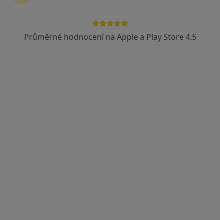
Mgr. David Hrbáček
·
Více
Fyzioterapeut
Průměrné hodnocení na Apple a Play Store 4.5
101 názorů
Novodvorská 1061/10,
•
Mapa
Fyzioterapie Mgr. David Hrbáček, MBA
Fyzioterapie
1 300 Kč
Tento specialista nenabízí online rezervaci termínu na této adrese.
Rezervovat termín