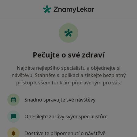
Hla
Fyzioterapeut • Černošice, středočeský
Filtry
Mapa
Fyzioterapeut Černošice
Pečujte o své zdraví
Jak řadíme výsledky vyhledávání?
Najděte nejlepšího specialistu a objednejte si
návštěvu. Stáhněte si aplikaci a získejte bezplatný
Jakou pojišťovnu máte?
přístup k všem funkcím připraveným pro vás:
Snadno spravujte své návštěvy
Odesílejte zprávy svým specialistům
Dostávejte připomenutí o návštěvě