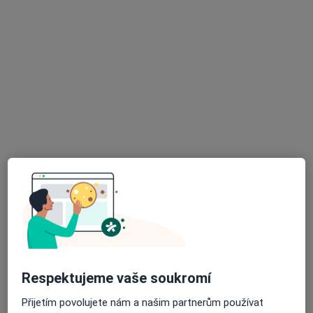
Mgr. Michaela Kalašová
·
Více
Fyzioterapeut
136 názorů
Ctiradova 4/807, Praha
•
Mapa
CIRRACENTRUM, fyzioterapie
Fyzioterapie
600 Kč
Tento specialista nenabízí online rezervaci termínu na této adrese.
Rezervovat termín
Respektujeme vaše soukromí
Přijetím povolujete nám a našim partnerům používat