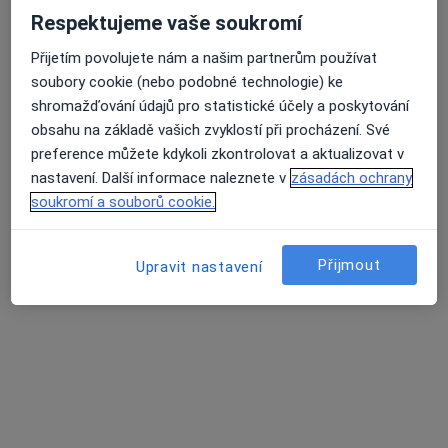
Respektujeme vaše soukromí
Přijetím povolujete nám a našim partnerům používat
Mgr. David Hrbáček
soubory cookie (nebo podobné technologie) ke
·
Více
Fyzioterapeut
shromažďování údajů pro statistické účely a poskytování
101 názorů
obsahu na základě vašich zvyklostí při procházení. Své
Novodvorská 1061/10,
•
Mapa
preference můžete kdykoli zkontrolovat a aktualizovat v
Fyzioterapie Mgr. David Hrbáček, MBA
nastavení. Další informace naleznete v
zásadách ochrany
soukromí a souborů cookie.
Fyzioterapie
1 300 Kč
Tento specialista nenabízí online rezervaci termínu na této adrese.
Přijmout
Upravit nastavení
Rezervovat termín