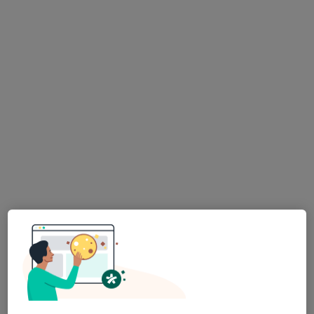
Mgr. Adam Severa
·
Více
Fyzioterapeut
148 názorů
Dobrovského 1303/13, Praha
•
Mapa
Fyzioterapie Adam Severa
Fyzioterapie
2 200 Kč
Tento specialista nenabízí online rezervaci termínu na této adrese.
Rezervovat termín