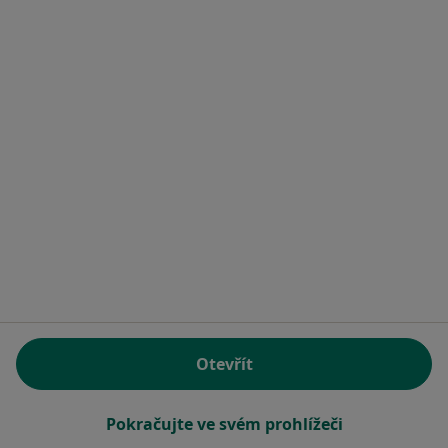
Pavla Burdová
Fyzioterapeut
Profesora Veselého 493, Beroun
•
Mapa
Rehabilitační nemocnice Beroun
Tento specialista nenabízí online rezervaci termínu na této adrese.
Rezervovat termín
Otevřít
Pokračujte ve svém prohlížeči