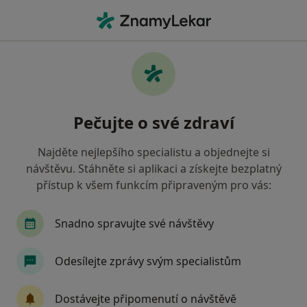
Hla
Fyzioterapeut • Dobříš, středočeský
Filtry
Mapa
Fyzioterapeut Dobříš
Pečujte o své zdraví
Jak řadíme výsledky vyhledávání?
Najděte nejlepšího specialistu a objednejte si
návštěvu. Stáhněte si aplikaci a získejte bezplatný
Jakou pojišťovnu máte?
přístup k všem funkcím připraveným pro vás:
Snadno spravujte své návštěvy
Odesílejte zprávy svým specialistům
Dostávejte připomenutí o návštěvě