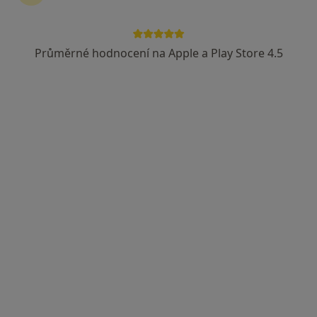
Bc. Jana Stammers
·
Více
Fyzioterapeut
Průměrné hodnocení na Apple a Play Store 4.5
Kostelní 166/23, Beroun
•
Mapa
Fyzioterapie Beroun
Fyzioterapie
od 300 kč
Tento specialista nenabízí online rezervaci termínu na této adrese.
Rezervovat termín
Mgr. Edita Lachmanová