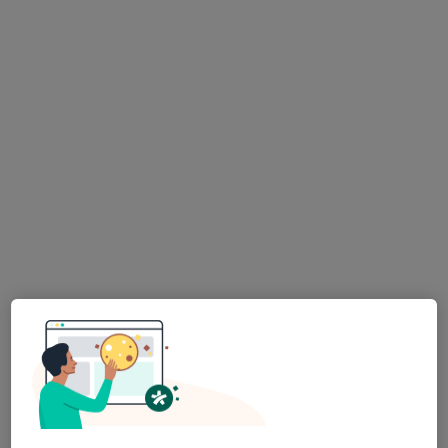
K dispozici jsou specialisté
Tito specialisté se nacházejí mimo Jesenice,
středočeský, v oblastech blízkých vašemu
vyhledávání.
Mgr. Adam Severa
·
Více
Fyzioterapeut
148 názorů
Dobrovského 1303/13, Praha
•
Mapa
Fyzioterapie Adam Severa