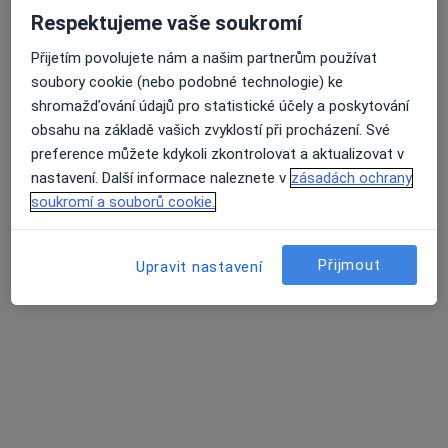
Fyzioterapie
2 200 Kč
Respektujeme vaše soukromí
Tento specialista nenabízí online rezervaci termínu na této adrese.
Přijetím povolujete nám a našim partnerům používat
Rezervovat termín
soubory cookie (nebo podobné technologie) ke
shromažďování údajů pro statistické účely a poskytování
obsahu na základě vašich zvyklostí při procházení. Své
preference můžete kdykoli zkontrolovat a aktualizovat v
nastavení. Další informace naleznete v
zásadách ochrany
soukromí a souborů cookie.
Přijmout
Upravit nastavení
Mgr. Marek Rucki
·
Více
Fyzioterapeut
64 názorů
Korunovační 32, Praha
•
Mapa
Fyzioterapie Marek Rucki
Fyzioterapie
1 500 Kč