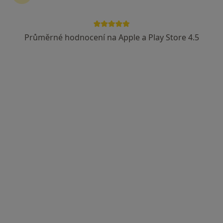
Mgr. David Hrbáček
·
Více
Fyzioterapeut
Průměrné hodnocení na Apple a Play Store 4.5
101 názorů
Novodvorská 1061/10,
•
Mapa
Fyzioterapie Mgr. David Hrbáček, MBA
Fyzioterapie
1 300 Kč
Tento specialista nenabízí online rezervaci termínu na této adrese.
Rezervovat termín