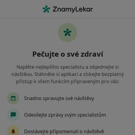
Hla
Fyzioterapeut • Jesenice, středočeský
Filtry
Mapa
Fyzioterapeut Jesenice
Pečujte o své zdraví
Jak řadíme výsledky vyhledávání?
Najděte nejlepšího specialistu a objednejte si
návštěvu. Stáhněte si aplikaci a získejte bezplatný
Jakou pojišťovnu máte?
přístup k všem funkcím připraveným pro vás:
Snadno spravujte své návštěvy
Odesílejte zprávy svým specialistům
Dostávejte připomenutí o návštěvě