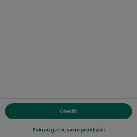
MEDICO spol. s r.o.
Fyzioterapeut, Diagnostik, Kardiolog
Opatovská 1763/11, Praha
•
Mapa
MEDICO spol. s r.o.
Tato klinika nemá specialisty s dostupnými termíny v online kalendáři
Zobrazit profil
Otevřít
Pokračujte ve svém prohlížeči