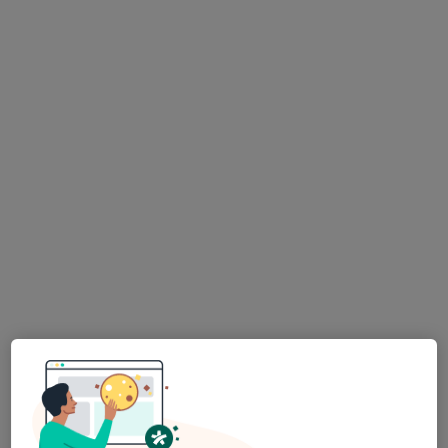
MUDr. Adéla Bendová
·
Více
Lidový léčitel
Čechovská 120, Příbram
•
Mapa
MUDr. Adéla Bendová - S láskou a úctou k vlastnímu tělu
Alternativní medicína
2 500 Kč
Tento specialista nenabízí online rezervaci termínu na této adrese.
Rezervovat termín