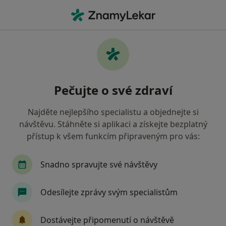
Hla
Lidový Léčitel
Filtry
Mapa
Lidový léčitel
Pečujte o své zdraví
Jak řadíme výsledky vyhledávání?
Najděte nejlepšího specialistu a objednejte si
návštěvu. Stáhněte si aplikaci a získejte bezplatný
Vyberte město, ve kterém hledáte specialistu
přístup k všem funkcím připraveným pro vás:
Praha
Brno
Plzeň
České Budějovice
Snadno spravujte své návštěvy
Odesílejte zprávy svým specialistům
Dostávejte připomenutí o návštěvě