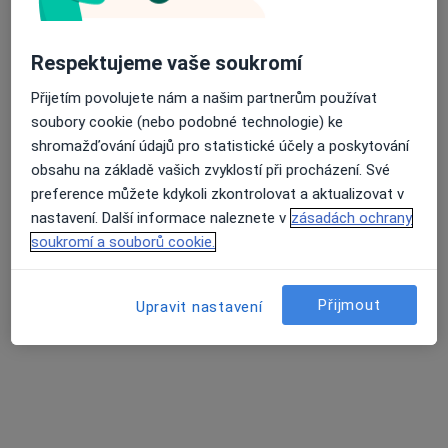
MUDr. Jana Stodůlková
Respektujeme vaše soukromí
·
Více
Lidový léčitel, Zubař
Přijetím povolujete nám a našim partnerům používat
U Gemini 360, Zlín
•
Mapa
soubory cookie (nebo podobné technologie) ke
ORIEM - ordinace akupunktury a homeopatie
shromažďování údajů pro statistické účely a poskytování
Tento specialista nenabízí online rezervaci termínu na této adrese.
obsahu na základě vašich zvyklostí při procházení. Své
preference můžete kdykoli zkontrolovat a aktualizovat v
Rezervovat termín
nastavení. Další informace naleznete v
zásadách ochrany
soukromí a souborů cookie.
Přijmout
Upravit nastavení
Miroslav Solař