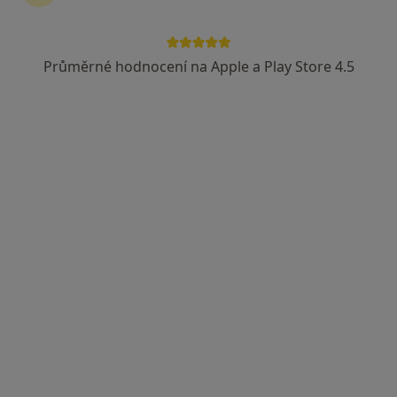
Průměrné hodnocení na Apple a Play Store 4.5
Ing. Vladimír Cvrk
·
Více
Lidový léčitel
80 názorů
Špitálka 16, Brno
•
Mapa
Relaxační a léčitelské centrum Pyramida.net
Alternativní medicína
od 1 200 kč
Tento specialista nenabízí online rezervaci termínu na této adrese.
Rezervovat termín