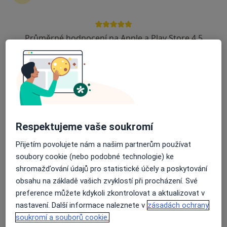
Ivana Chutná
Lidový léčitel
Průměrné hodnocení na Apple a Play Store 4.5
Kamenická 322/6, Děčín
•
Mapa
Ordinace
Tento specialista nenabízí online rezervaci termínu na této adrese.
Rezervovat termín
Respektujeme vaše soukromí
Přijetím povolujete nám a našim partnerům používat
soubory cookie (nebo podobné technologie) ke
shromažďování údajů pro statistické účely a poskytování
obsahu na základě vašich zvyklostí při procházení. Své
preference můžete kdykoli zkontrolovat a aktualizovat v
nastavení. Další informace naleznete v
zásadách ochrany
Blanka Mikolajová
soukromí a souborů cookie.
Lidový léčitel