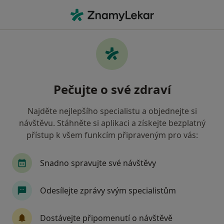
Hla
Lidový Léčitel • Děčín, ústecký
Filtry
Mapa
Lidový léčitel Děčín
Pečujte o své zdraví
Jak řadíme výsledky vyhledávání?
Najděte nejlepšího specialistu a objednejte si
návštěvu. Stáhněte si aplikaci a získejte bezplatný
Jakou pojišťovnu máte?
přístup k všem funkcím připraveným pro vás:
Snadno spravujte své návštěvy
Odesílejte zprávy svým specialistům
Dostávejte připomenutí o návštěvě