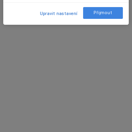
Zolova 502/2, Ústí nad Labem
•
Mapa
Přijmout
Upravit nastavení
Ordinace
Tento specialista nenabízí online rezervaci termínu na této adrese.
Rezervovat termín
MUDr. Renata Šmídová
Lidový léčitel
Malátova 2509/14, Ústí nad Labem
•
Mapa
Ordinace