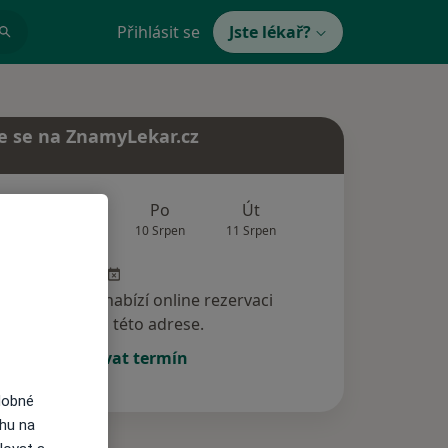
Přihlásit se
Jste lékař?
e se na ZnamyLekar.cz
Zítra
Po
Út
St
Čt
9 Srpen
10 Srpen
11 Srpen
12 Srpen
13 Srp
specialista nenabízí online rezervaci
termínu na této adrese.
Rezervovat termín
dobné
ahu na