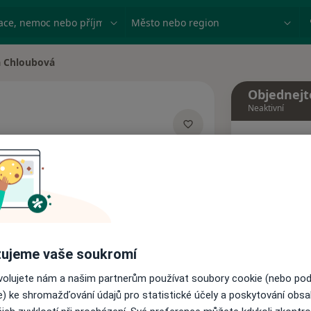
ace, nemoc nebo příjmení
Město nebo region
a Chloubová
sta
Objednejt
Neaktivní
Dnes
ializacích
8 Srpen
Tento 
Rezervovat termín
ujeme vaše soukromí
ovolujete nám a našim partnerům používat soubory cookie (nebo po
Názory pacientů
e) ke shromažďování údajů pro statistické účely a poskytování obs