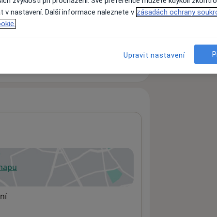
ich zvyklostí při procházení. Své preference můžete kdykoli zkontro
t v nastavení. Další informace naleznete v
zásadách ochrany soukr
okie.
ách nejsou k dispozici
ádné informace o svých službách.
P
Upravit nastavení
 mapu
 otevře v nové záložce
ní