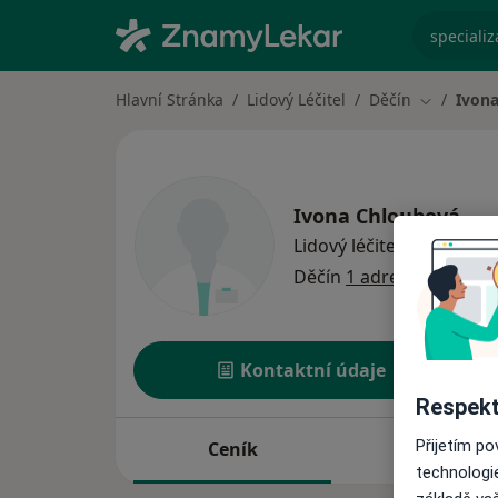
specializ
Hlavní Stránka
Lidový Léčitel
Děčín
Ivon
Změna mě
Ivona Chloubová
o spec
Lidový léčitel
·
Více
Děčín
1 adresa
Kontaktní údaje
Respekt
Přijetím p
Ceník
Adresy
technologi