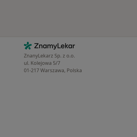
Kontakt
ZnamyLekar - Hlavní stránka
ZnanyLekarz Sp. z o.o.
ul. Kolejowa 5/7
01-217 Warszawa, Polska