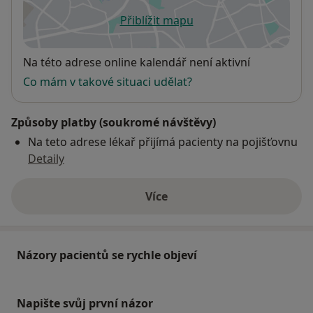
Přiblížit mapu
se otevře v nové záložce
Dostupnost
Na této adrese online kalendář není aktivní
Co mám v takové situaci udělat?
Způsoby platby (soukromé návštěvy)
Na teto adrese lékař přijímá pacienty na pojišťovnu
Detaily
Více
o adrese
Názory pacientů se rychle objeví
Napište svůj první názor