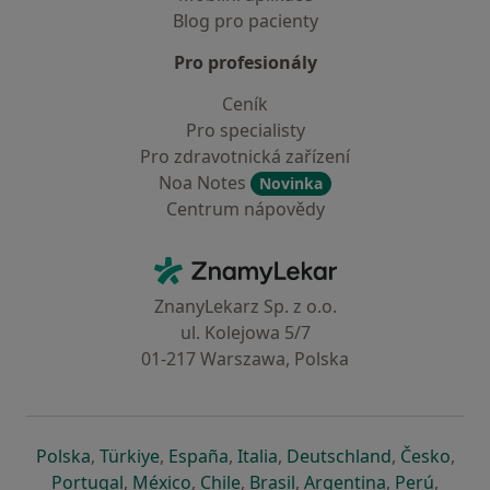
Blog pro pacienty
Pro profesionály
Ceník
Pro specialisty
Pro zdravotnická zařízení
Noa Notes
Novinka
Centrum nápovědy
Kontakt
ZnamyLekar - Hlavní stránka
ZnanyLekarz Sp. z o.o.
ul. Kolejowa 5/7
01-217 Warszawa, Polska
se otevře v nové záložce
se otevře v nové záložce
se otevře v nové záložce
se otevře v nové záložce
se otevře v 
se o
Polska
,
Türkiye
,
España
,
Italia
,
Deutschland
,
Česko
,
se otevře v nové záložce
se otevře v nové záložce
se otevře v nové záložce
se otevře v nové záložc
se otevře v 
se ote
Portugal
,
México
,
Chile
,
Brasil
,
Argentina
,
Perú
,