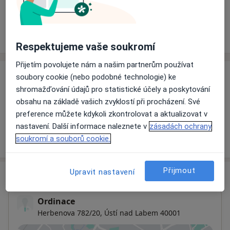
Rezervovat termín
Ceník
Adresy
Názory pacientů
Respektujeme vaše soukromí
Přijetím povolujete nám a našim partnerům používat
soubory cookie (nebo podobné technologie) ke
Ceník
shromažďování údajů pro statistické účely a poskytování
Informace o službách a cenách nejsou k dispozici
obsahu na základě vašich zvyklostí při procházení. Své
Tento specialista ještě nepřidával žádné informace o
preference můžete kdykoli zkontrolovat a aktualizovat v
svých službách.
nastavení. Další informace naleznete v
zásadách ochrany
soukromí a souborů cookie.
Přijmout
Upravit nastavení
Adresa
Ordinace
Herbenova 782/20,
Ústí nad Labem
40001