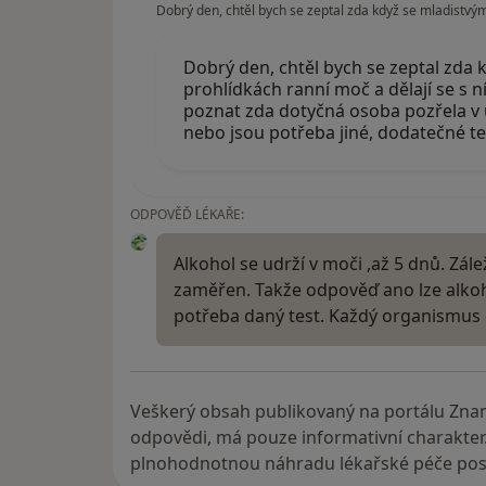
Dobrý den, chtěl bych se zeptal zda když se mladistvým
Dobrý den, chtěl bych se zeptal zda
prohlídkách ranní moč a dělají se s ní
poznat zda dotyčná osoba pozřela v 
nebo jsou potřeba jiné, dodatečné tes
ODPOVĚĎ LÉKAŘE:
Alkohol se udrží v moči ,až 5 dnů. Zál
zaměřen. Takže odpověď ano lze alkoho
potřeba daný test. Každý organismus
Veškerý obsah publikovaný na portálu Zna
odpovědi, má pouze informativní charakter
plnohodnotnou náhradu lékařské péče posk