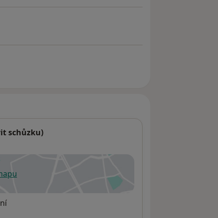
it schůzku)
 mapu
 otevře v nové záložce
ní