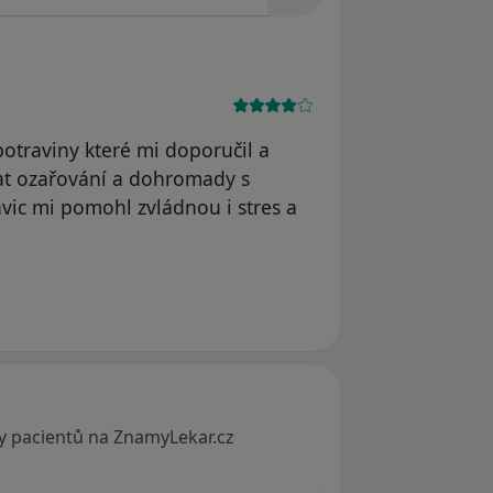
potraviny které mi doporučil a
at ozařování a dohromady s
avic mi pomohl zvládnou i stres a
Petr.V
y pacientů na ZnamyLekar.cz