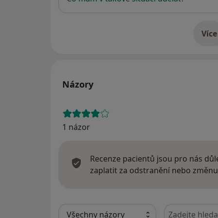
Více
o 
Názory
1 názor
Recenze pacientů jsou pro nás důle
zaplatit za odstranění nebo změnu
Hledejte v ná