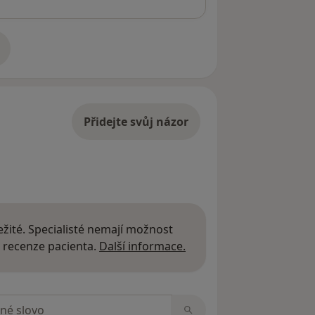
adrese
Přidejte svůj názor
žité. Specialisté nemají možnost
Další informace o názor
 recenze pacienta.
Další informace.
zorech