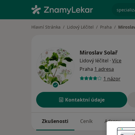
specializ
Hlavní Stránka
Lidový Léčitel
Praha
Miroslav
Miroslav Solař
o spec
Lidový léčitel
·
Více
Praha
1 adresa
1 názor
Kontaktní údaje
Zkušenosti
Ceník
Adresy
N