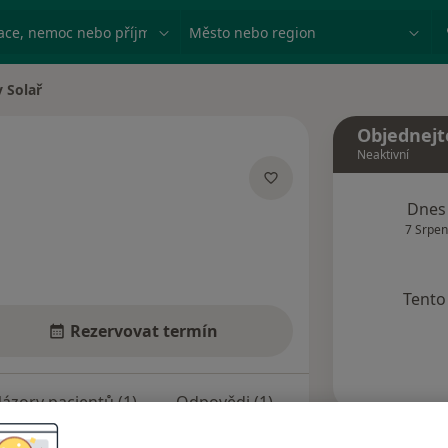
ace, nemoc nebo příjmení
Město nebo region
 Solař
Objednejt
Neaktivní
ializacích
Dnes
7 Srpen
Tento 
Rezervovat termín
ázory pacientů (1)
Odpovědi (1)