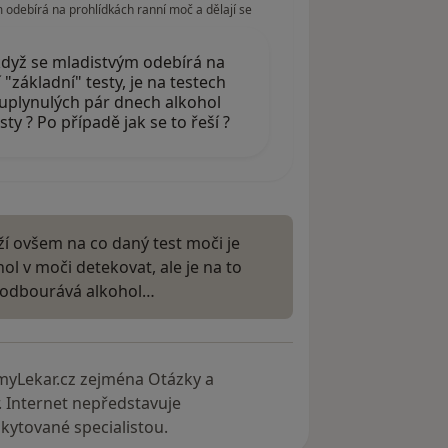
 odebírá na prohlídkách ranní moč a dělají se
 když se mladistvým odebírá na
 "základní" testy, je na testech
uplynulých pár dnech alkohol
ty ? Po případě jak se to řeší ?
eží ovšem na co daný test moči je
l v moči detekovat, ale je na to
 odbourává alkohol…
myLekar.cz zejména Otázky a
. Internet nepředstavuje
ytované specialistou.