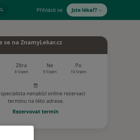
Přihlásit se
Jste lékař?
e se na ZnamyLekar.cz
Zítra
Ne
Po
Út
St
8 Srpen
9 Srpen
10 Srpen
11 Srpen
12 Srp
specialista nenabízí online rezervaci
termínu na této adrese.
Rezervovat termín