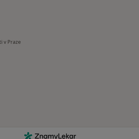
i v Praze
astěji léčené nemoci
Kontakt
ZnamyLekar - Hlavní stránka