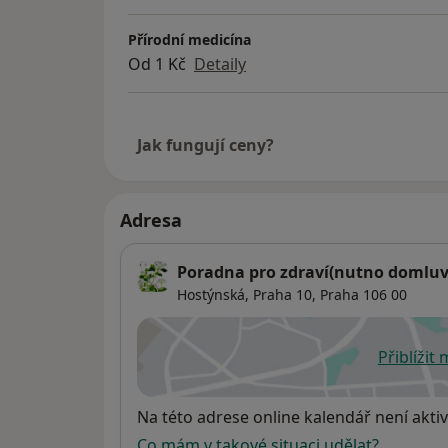
Přírodní medicína
Od 1 Kč
Detaily
Jak fungují ceny?
Adresa
Poradna pro zdraví(nutno domluv
Hostýnská,
Praha 10
,
Praha
106 00
Přiblížit
se
Dostupnost
Na této adrese online kalendář není aktiv
Co mám v takové situaci udělat?