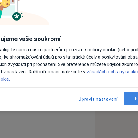
la a mysli. Cestuji po světě o snažím se
enosti s postupy na uzdravení těla a
ostup jak tělu i mysli pomoci.
ujeme vaše soukromí
 ostatními lidmi a pomoci jak nejlépe
ovolujete nám a našim partnerům používat soubory cookie (nebo po
e) ke shromažďování údajů pro statistické účely a poskytování obs
ich zvyklostí při procházení. Své preference můžete kdykoli zkontro
t v nastavení. Další informace naleznete v
zásadách ochrany soukr
okie.
y imunity
Bolesti břicha
P
Upravit nastavení