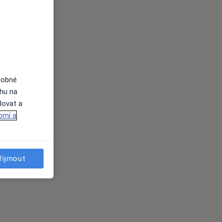
dobné
ahu na
lovat a
omí a
řijmout