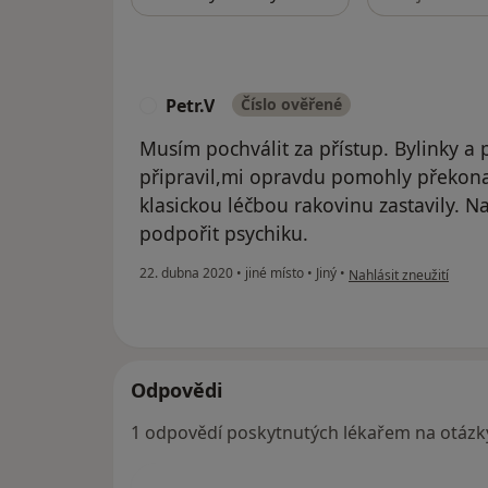
Petr.V
Číslo ověřené
P
Musím pochválit za přístup. Bylinky a 
připravil,mi opravdu pomohly překon
klasickou léčbou rakovinu zastavily. N
podpořit psychiku.
podle názoru uživatele 
22. dubna 2020
•
jiné místo
•
Jiný
•
Nahlásit zneužití
Odpovědi
1 odpovědí poskytnutých lékařem na otázk