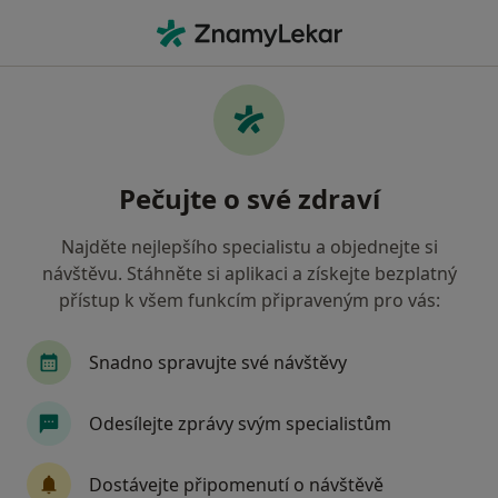
Hla
Co hledáte?
Hlavní Stránka
Nemoci
Poruchy Imunity
Poruchy imunity - informace,
Pečujte o své zdraví
specialisté, otázky a odpovědi
Najděte nejlepšího specialistu a objednejte si
návštěvu. Stáhněte si aplikaci a získejte bezplatný
přístup k všem funkcím připraveným pro vás:
Informace
Snadno spravujte své návštěvy
Odesílejte zprávy svým specialistům
Dbejte o své zdraví
Zůstaňte doma a vyberte online konzultaci pro
Dostávejte připomenutí o návštěvě