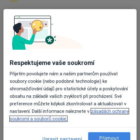
zahájení nebo pokračování léčby. Pokud to
potřebujete, můžete si také objednat návštěvu v
ordinaci.
Průměrné hodnocení na Apple a Play Store 4.5
Zobrazit profily specialistů
Jak to funguje?
Respektujeme vaše soukromí
Přijetím povolujete nám a našim partnerům používat
Odborníci
soubory cookie (nebo podobné technologie) ke
shromažďování údajů pro statistické účely a poskytování
obsahu na základě vašich zvyklostí při procházení. Své
Zunjing Zheng
preference můžete kdykoli zkontrolovat a aktualizovat v
nastavení. Další informace naleznete v
zásadách ochrany
Lidový léčitel, Ostatní, Ošetřovatel
soukromí a souborů cookie.
Chotoviny
Přijmout
Upravit nastavení