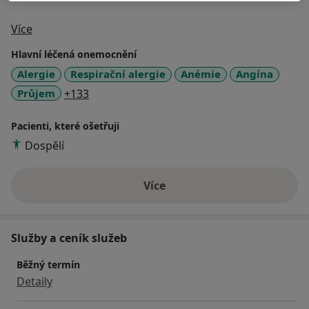
O mně
Více
Hlavní léčená onemocnění
Alergie
Respirační alergie
Anémie
Angína
a11y_sr_more_diseases
Průjem
+133
Pacienti, které ošetřuji
Dospělí
Více
o zkušenostech
Služby a ceník služeb
Běžný termín
Detaily