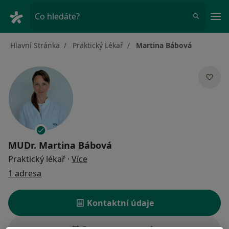
Hla
Co hledáte?
Hlavní Stránka
Praktický Lékař
Martina Bábová
MUDr.
Martina Bábová
o specializacích
Praktický lékař
·
Více
1 adresa
Kontaktní údaje