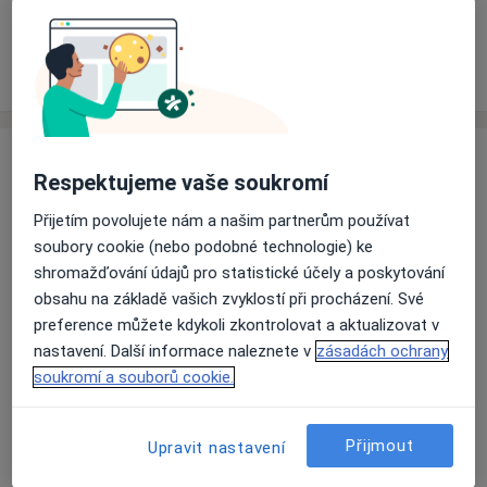
Rezervovat termín
Zkušenosti
Ceník
Adresy
Názory pacientů
Zkušenosti
Respektujeme vaše soukromí
Jsem zkušená praktická lékařka pro dospělé s více než
desetiletou praxí. Vystudovala jsem 1. lékařskou
Přijetím povolujete nám a našim partnerům používat
fakultu Univerzity Karlovy v Praze a atestaci v oboru
soubory cookie (nebo podobné technologie) ke
všeobecné praktické lékařství jsem získala v roce 2023.
shromažďování údajů pro statistické účely a poskytování
Dlouhodobě jsem působila jako lékařka u Ministerstva
obsahu na základě vašich zvyklostí při procházení. Své
obrany ČR, kde jsem se věnovala komplexní péči o
preference můžete kdykoli zkontrolovat a aktualizovat v
pacienty a vedení zdravotnického týmu.
nastavení. Další informace naleznete v
zásadách ochrany
soukromí a souborů cookie.
Ve své praxi kladu důraz na pečlivý, individuální a lidský
přístup. Pacientům naslouchám s respektem a snažím
se vždy najít řešení odpovídající jejich potřebám i
Přijmout
Upravit nastavení
zdravotnímu stavu.