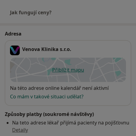
Jak fungují ceny?
Adresa
Venova Klinika s.r.o.
Přiblížit mapu
se otevře v nové záložce
Dostupnost
Na této adrese online kalendář není aktivní
Co mám v takové situaci udělat?
Způsoby platby (soukromé návštěvy)
Na teto adrese lékař přijímá pacienty na pojišťovnu
Detaily