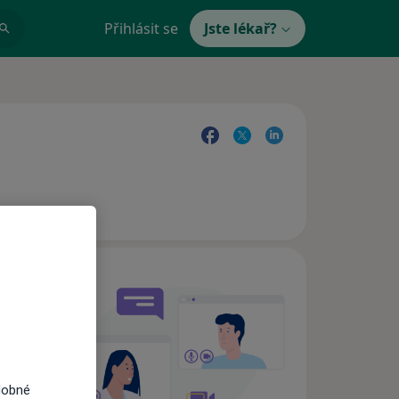
Přihlásit se
Jste lékař?
e,
dobné