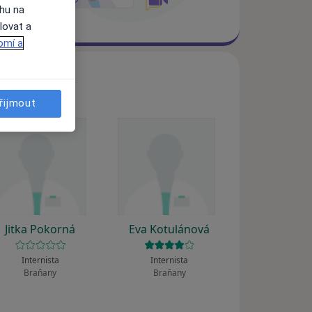
ahu na
lovat a
omí a
řijmout
Jitka Pokorná
Eva Kotulánová
Internista
Internista
Braňany
Braňany