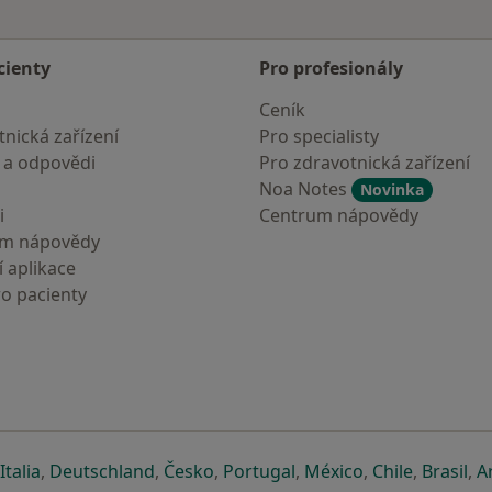
cienty
Pro profesionály
Ceník
nická zařízení
Pro specialisty
 a odpovědi
Pro zdravotnická zařízení
Noa Notes
Novinka
i
Centrum nápovědy
um nápovědy
 aplikace
ro pacienty
záložce
 v nové záložce
e otevře v nové záložce
se otevře v nové záložce
se otevře v nové záložce
se otevře v nové záložce
se otevře v nové záložc
se otevře v nov
se otevře
se 
Italia
,
Deutschland
,
Česko
,
Portugal
,
México
,
Chile
,
Brasil
,
A