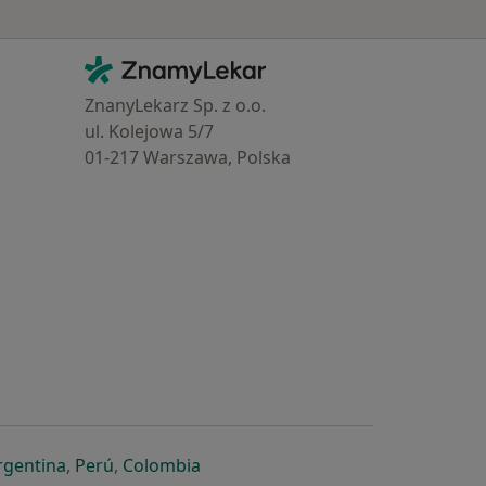
Kontakt
ZnamyLekar - Hlavní stránka
ZnanyLekarz Sp. z o.o.
ul. Kolejowa 5/7
01-217 Warszawa, Polska
e
é záložce
 v nové záložce
otevře v nové záložce
se otevře v nové záložce
se otevře v nové záložce
se otevře v nové záložce
rgentina
,
Perú
,
Colombia