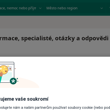
ace, nemoc nebo příjmení
Město nebo region
mace, specialisté, otázky a odpovědi
 pro zahájení nebo pokračování léčby. Pokud to potřebujet
ci.
ujeme vaše soukromí
ovolujete nám a našim partnerům používat soubory cookie (nebo po