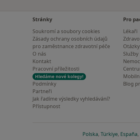
Stránky
Pro pa
Soukromí a soubory cookies
Lékaři
Zásady ochrany osobních údajů
Zdravot
pro zaměstnance zdravotní péče
Otázky
O nás
Služby
Kontakt
Nemoc
Pracovní příležitosti
Centr
Mobilní
Hledáme nové kolegy!
Podmínky
Blog p
Partneři
Jak řadíme výsledky vyhledávání?
Přístupnost
se otevře v nové 
se otevře
s
Polska
,
Türkiye
,
España
,