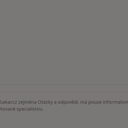
ní lékaři
ekar.cz zejména Otázky a odpovědi, má pouze informativní
ované specialistou.