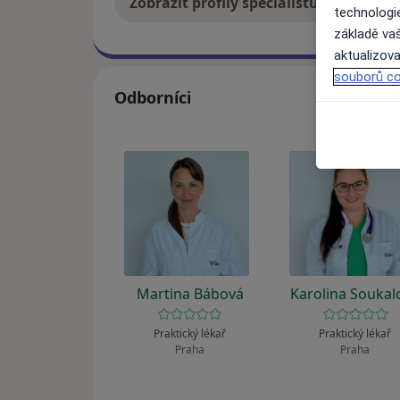
Zobrazit profily specialistů
Jak
technologi
základě vaš
aktualizova
souborů co
Odborníci
Martina Bábová
Karolina Soukal
Praktický lékař
Praktický lékař
Praha
Praha