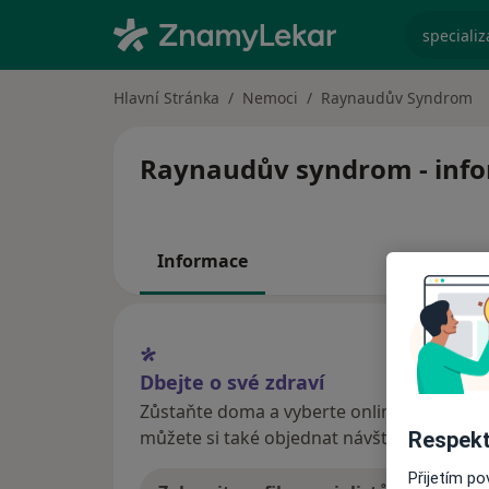
specializ
Hlavní Stránka
Nemoci
Raynaudův Syndrom
Raynaudův syndrom - infor
Informace
Dbejte o své zdraví
Zůstaňte doma a vyberte online konzultaci
můžete si také objednat návštěvu v ordina
Respekt
Přijetím p