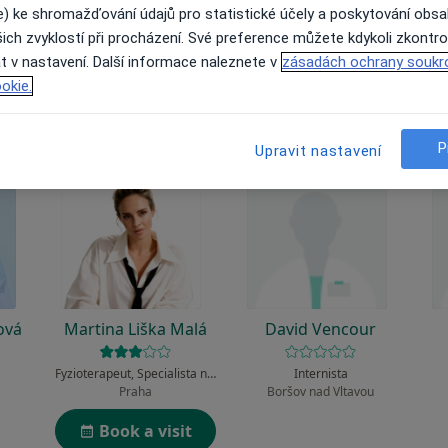
 to funguje?
e) ke shromažďování údajů pro statistické účely a poskytování obs
ich zvyklostí při procházení. Své preference můžete kdykoli zkontro
t v nastavení. Další informace naleznete v
zásadách ochrany soukr
okie.
P
Upravit nastavení
ová
Martina Liška Malá
David Vencour
Fyzioterapeut, Specialista na estetickou medicínu
Internista
Praha
Boršov nad Vltavou
Book a visit