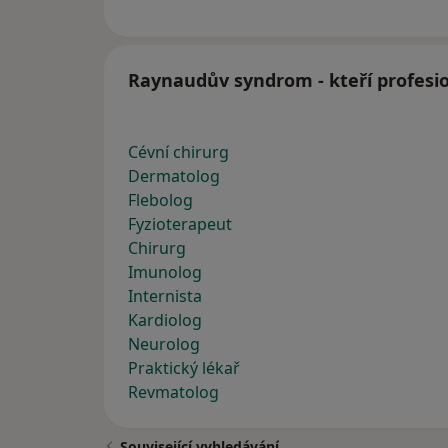
Raynaudův syndrom - kteří profesio
Cévní chirurg
Dermatolog
Flebolog
Fyzioterapeut
Chirurg
Imunolog
Internista
Kardiolog
Neurolog
Praktický lékař
Revmatolog
Související vyhledávání