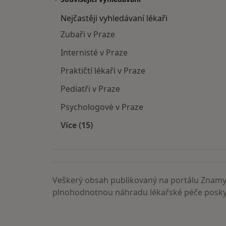
Nejčastěji vyhledávaní lékaři
Zubaři v Praze
Internisté v Praze
Praktičtí lékaři v Praze
Pediatři v Praze
Psychologové v Praze
Více (15)
Více v kategorii: Nejčastěji vyhledáva
Veškerý obsah publikovaný na portálu ZnamyL
plnohodnotnou náhradu lékařské péče poskyt