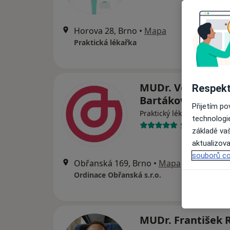
Horova 28, Brno
•
Mapa
Praktická lékařka
MUDr. Vendula
Respekt
Bartáková
Přijetím p
·
Více
Praktický lékař
technologi
5 názorů
základě vaš
aktualizova
souborů co
Obřanská 169, Brno
•
Mapa
Ordinace Obřanská s.r.o.
MUDr. František 