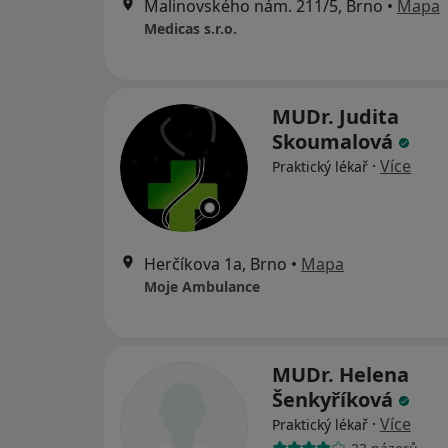
Malinovského nám. 211/5, Brno
•
Mapa
Medicas s.r.o.
MUDr. Judita
Skoumalová
·
Více
Praktický lékař
Herčíkova 1a, Brno
•
Mapa
Moje Ambulance
MUDr. Helena
Šenkyříková
·
Více
Praktický lékař