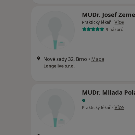
MUDr. Josef Zem
·
Více
Praktický lékař
9 názorů
Nové sady 32, Brno
•
Mapa
Longelive s.r.o.
MUDr. Milada Pol
·
Více
Praktický lékař