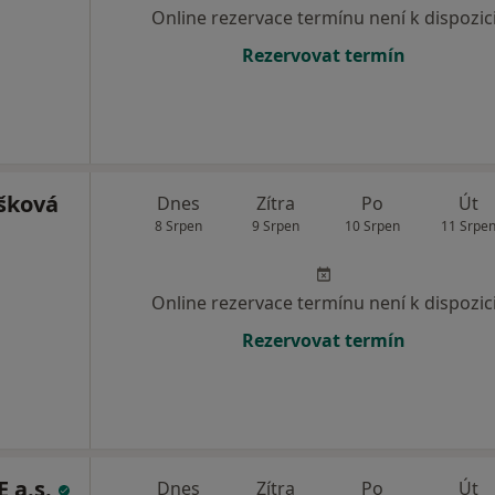
Online rezervace termínu není k dispozic
Rezervovat termín
šková
Dnes
Zítra
Po
Út
8 Srpen
9 Srpen
10 Srpen
11 Srpe
Online rezervace termínu není k dispozic
Rezervovat termín
 a.s.
Dnes
Zítra
Po
Út