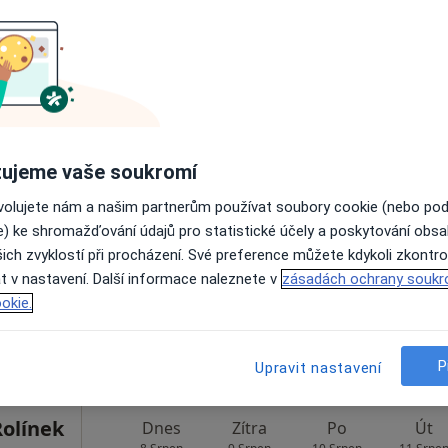
Online rezervace termínu není k dispozic
Rezervovat termín
Dnes
Zítra
Po
Út
ujeme vaše soukromí
8 Srpen
9 Srpen
10 Srpen
11 Srpe
ovolujete nám a našim partnerům používat soubory cookie (nebo po
e) ke shromažďování údajů pro statistické účely a poskytování obs
ich zvyklostí při procházení. Své preference můžete kdykoli zkontro
Online rezervace termínu není k dispozic
t v nastavení. Další informace naleznete v
zásadách ochrany soukr
Rezervovat termín
okie.
P
Upravit nastavení
Rolínek
Dnes
Zítra
Po
Út