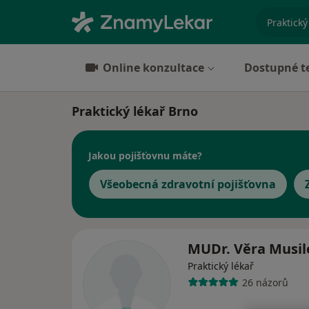
specializ
Online konzultace
Dostupné t
Praktický lékař Brno
Jakou pojišťovnu máte?
Všeobecná zdravotní pojišťovna
MUDr. Věra Musi
Praktický lékař
26 názorů