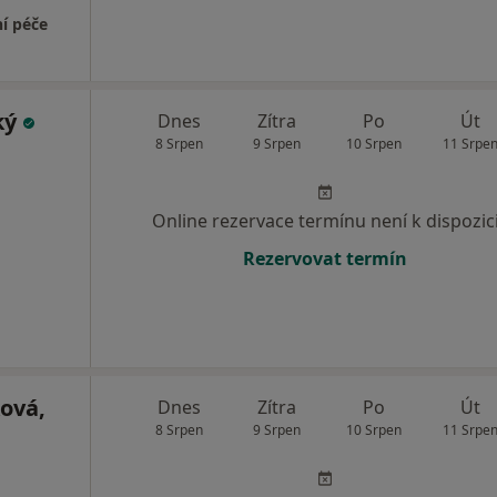
í péče
ký
Dnes
Zítra
Po
Út
8 Srpen
9 Srpen
10 Srpen
11 Srpe
Online rezervace termínu není k dispozic
Rezervovat termín
ová,
Dnes
Zítra
Po
Út
8 Srpen
9 Srpen
10 Srpen
11 Srpe