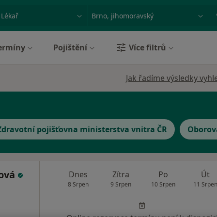
ace, nemoc nebo příjmení
Město nebo region
ermíny
Pojištění
Více filtrů
Jak řadíme výsledky vyhl
Zdravotní pojišťovna ministerstva vnitra ČR
Oborová
lová
Dnes
Zítra
Po
Út
8 Srpen
9 Srpen
10 Srpen
11 Srpe