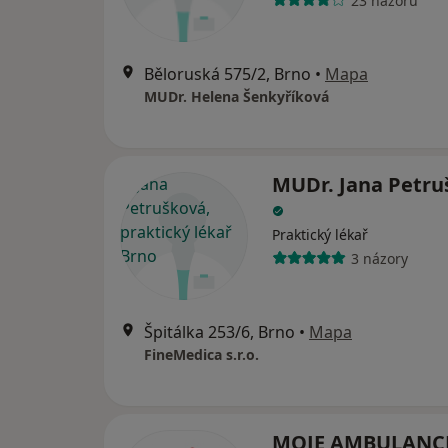
23 názorů
Běloruská 575/2, Brno
•
Mapa
MUDr. Helena Šenkyříková
MUDr. Jana Petru
Praktický lékař
3 názory
Špitálka 253/6, Brno
•
Mapa
FineMedica s.r.o.
MOJE AMBULANCE