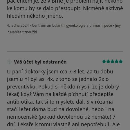
pacientem je, že v Brně je problém najít někoho
ke komu by se dalo přestoupit. Nicméně aktivně
hledám někoho jiného.
4. ledna 2024
•
Centrum ambulantní gynekologie a primární péče
•
Jiný
podle názoru uživatele V
•
Nahlásit zneužití
Váš účet byl odstraněn
U paní doktorky jsem cca 7-8 let. Za tu dobu
jsem u ní byl asi 4x, z toho se jednalo 2x o
preventivku. Pokud si někdo myslí, že je dobrý
lékař, když Vám na každé píchnutí předepíše
antibiotika, tak si to myslete dál. S virózama
stačí ležet doma buď na dovolené, nebo i na
nemocenské (pokud dovolenou už nemáte) 7
dní. Lékaře k tomu vlastně ani nepotřebuji. Ale