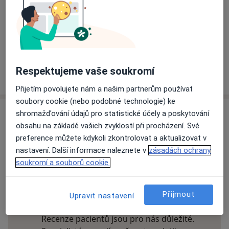
Dostupnost
Na této adrese online kalendář není aktivní
Co mám v takové situaci udělat?
Respektujeme vaše soukromí
Více
o adrese
Přijetím povolujete nám a našim partnerům používat
soubory cookie (nebo podobné technologie) ke
shromažďování údajů pro statistické účely a poskytování
Názory
obsahu na základě vašich zvyklostí při procházení. Své
preference můžete kdykoli zkontrolovat a aktualizovat v
Přidejte svůj názor
nastavení. Další informace naleznete v
zásadách ochrany
soukromí a souborů cookie.
28 názorů
Přijmout
Upravit nastavení
Recenze pacientů jsou pro nás důležité.