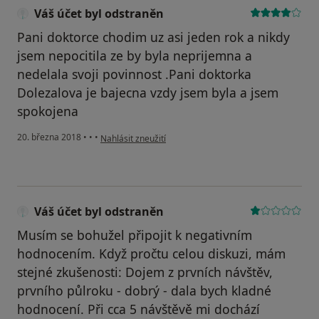
Váš účet byl odstraněn
Pani doktorce chodim uz asi jeden rok a nikdy
jsem nepocitila ze by byla neprijemna a
nedelala svoji povinnost .Pani doktorka
Dolezalova je bajecna vzdy jsem byla a jsem
spokojena
podle názoru uživatele Váš účet byl odstraněn
20. března 2018
•
•
•
Nahlásit zneužití
Váš účet byl odstraněn
Musím se bohužel připojit k negativním
hodnocením. Když pročtu celou diskuzi, mám
stejné zkušenosti: Dojem z prvních návštěv,
prvního půlroku - dobrý - dala bych kladné
hodnocení. Při cca 5 návštěvě mi dochází