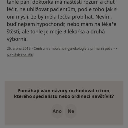
tahle paní doktorka má naštěstí rozum a chuť
léčit, ne ubližovat pacientům, podle toho jak si
oni myslí, že by měla léčba probíhat. Nevím,
buď nejsem hypochondr, nebo mám na lékaře
štěstí, ale tohle je moje 3 lékařka a druhá
výborná.
26. srpna 2019
•
Centrum ambulantní gynekologie a primární péče
•
•
podle názoru uživatele Váš účet byl odstraněn
Nahlásit zneužití
Pomáhají vám názory rozhodovat o tom,
kterého specialistu nebo ordinaci navštívit?
Ano
Ne