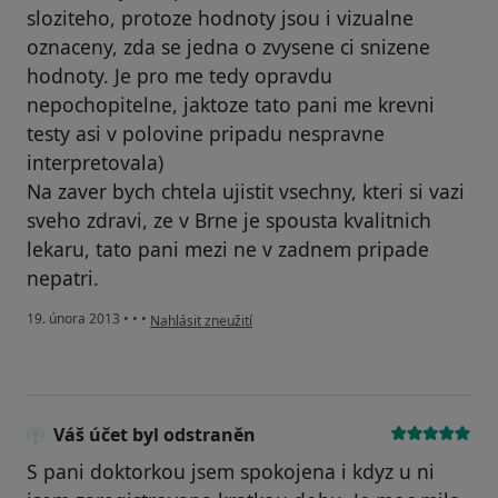
sloziteho, protoze hodnoty jsou i vizualne
oznaceny, zda se jedna o zvysene ci snizene
hodnoty. Je pro me tedy opravdu
nepochopitelne, jaktoze tato pani me krevni
testy asi v polovine pripadu nespravne
interpretovala)
Na zaver bych chtela ujistit vsechny, kteri si vazi
sveho zdravi, ze v Brne je spousta kvalitnich
lekaru, tato pani mezi ne v zadnem pripade
nepatri.
podle názoru uživatele Váš účet byl odstraněn
19. února 2013
•
•
•
Nahlásit zneužití
Váš účet byl odstraněn
S pani doktorkou jsem spokojena i kdyz u ni