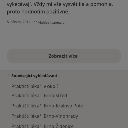
vykecávají. Vždy mi vše vysvětlila a pomohla.
proto hodnotím pozitivně.
podle názoru uživatele Michaela
5. března 2012
•
•
•
Nahlásit zneužití
Zobrazit více
výše uvedené názory
Související vyhledávání
Praktičtí lékaři v okolí
Praktičtí lékaři Brno-střed
Praktičtí lékaři Brno-Královo Pole
Praktičtí lékaři Brno-Vinohrady
Praktičtí lékaři Brno-Židenice