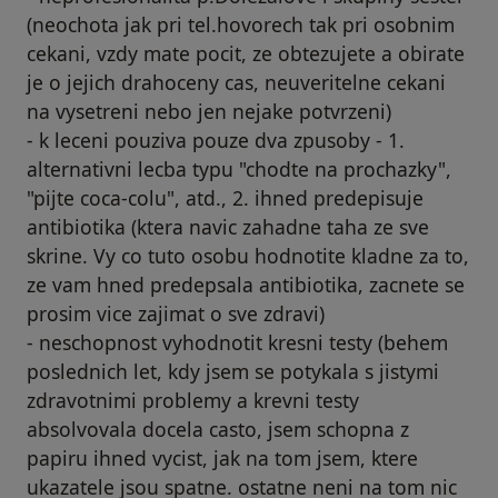
(neochota jak pri tel.hovorech tak pri osobnim
cekani, vzdy mate pocit, ze obtezujete a obirate
je o jejich drahoceny cas, neuveritelne cekani
na vysetreni nebo jen nejake potvrzeni)
- k leceni pouziva pouze dva zpusoby - 1.
alternativni lecba typu "chodte na prochazky",
"pijte coca-colu", atd., 2. ihned predepisuje
antibiotika (ktera navic zahadne taha ze sve
skrine. Vy co tuto osobu hodnotite kladne za to,
ze vam hned predepsala antibiotika, zacnete se
prosim vice zajimat o sve zdravi)
- neschopnost vyhodnotit kresni testy (behem
poslednich let, kdy jsem se potykala s jistymi
zdravotnimi problemy a krevni testy
absolvovala docela casto, jsem schopna z
papiru ihned vycist, jak na tom jsem, ktere
ukazatele jsou spatne. ostatne neni na tom nic