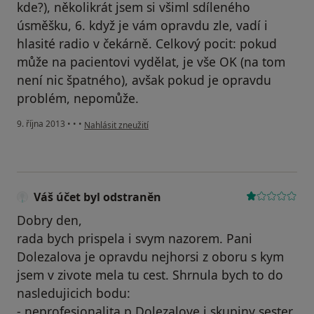
kde?), několikrát jsem si všiml sdíleného
úsměšku, 6. když je vám opravdu zle, vadí i
hlasité radio v čekárně. Celkový pocit: pokud
může na pacientovi vydělat, je vše OK (na tom
není nic špatného), avšak pokud je opravdu
problém, nepomůže.
podle názoru uživatele Váš účet byl odstraněn
9. října 2013
•
•
•
Nahlásit zneužití
Váš účet byl odstraněn
Dobry den,
rada bych prispela i svym nazorem. Pani
Dolezalova je opravdu nejhorsi z oboru s kym
jsem v zivote mela tu cest. Shrnula bych to do
nasledujicich bodu:
- neprofesionalita p.Dolezalove i skupiny sester