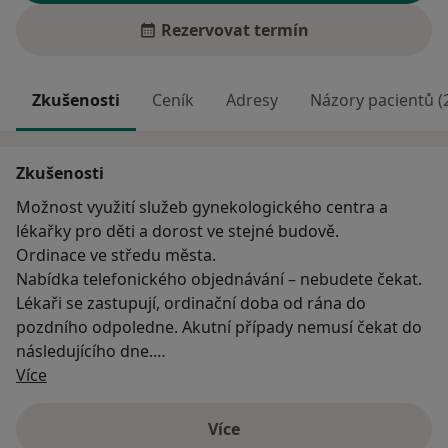
Rezervovat termín
Zkušenosti
Ceník
Adresy
Názory pacientů (
Zkušenosti
Možnost využití služeb gynekologického centra a
lékařky pro děti a dorost ve stejné budově.
Ordinace ve středu města.
Nabídka telefonického objednávání – nebudete čekat.
Lékaři se zastupují, ordinační doba od rána do
pozdního odpoledne. Akutní případy nemusí čekat do
následujícího dne.
O mně
Více
V ordinacích našich praktických lékařů probíhají
aktuálně očkování proti sezonní chřipce, celoročně
Více
o zkušenostech
očkování proti klíšťové meningoencefalitidě (virovému