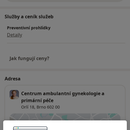
zánětu mozku přenášeného klíšťaty)
Služby a ceník služeb
Preventivní prohlídky
Detaily
Jak fungují ceny?
Adresa
Centrum ambulantní gynekologie a
primární péče
Orlí 18,
Brno
602 00
Přiblížit mapu
se otevře v nové záložce