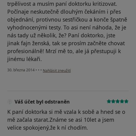
trpělivost a musím paní doktorku kritizovat.
Počínaje neskutečně dlouhým čekáním i přes
objednání, protivnou sestřičkou a konče špatně
vyhodnocenými testy. To asi není náhoda, že je
nás tady už několik, že? Paní doktorko, jste
jinak fajn ženská, tak se prosím začněte chovat
profesionálně! Mrzí mě to, ale já přestupuji k
jinému lékaři.
podle názoru uživatele Váš účet byl odstraněn
30. března 2014
•
•
•
Nahlásit zneužití
Váš účet byl odstraněn
K paní doktorka si mě vzala k sobě a hned se o
mě začala starat.Známe se asi 10let a jsem
velice spokojený,že k ní chodím.