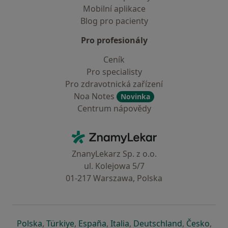
Mobilní aplikace
Blog pro pacienty
Pro profesionály
Ceník
Pro specialisty
Pro zdravotnická zařízení
Noa Notes
Novinka
Centrum nápovědy
Kontakt
ZnamyLekar - Hlavní stránka
ZnanyLekarz Sp. z o.o.
ul. Kolejowa 5/7
01-217 Warszawa, Polska
se otevře v nové záložce
se otevře v nové záložce
se otevře v nové záložce
se otevře v nové záložce
se otevře v 
se o
Polska
,
Türkiye
,
España
,
Italia
,
Deutschland
,
Česko
,