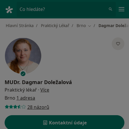
Hla
Co hledáte?
Hlavní Stránka
Praktický Lékař
Brno
Dagmar Doleža
Změna města
MUDr.
Dagmar Doležalová
o specializacích
Praktický lékař
·
Více
Brno
1 adresa
28 názorů
Kontaktní údaje