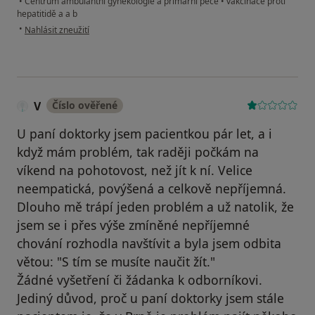
•
Centrum ambulantní gynekologie a primární péče
•
vakcinace proti
hepatitidě a a b
podle názoru uživatele Žižka
•
Nahlásit zneužití
V
Číslo ověřené
U paní doktorky jsem pacientkou pár let, a i
když mám problém, tak raději počkám na
víkend na pohotovost, než jít k ní. Velice
neempatická, povýšená a celkově nepříjemná.
Dlouho mě trápí jeden problém a už natolik, že
jsem se i přes výše zmíněné nepříjemné
chování rozhodla navštívit a byla jsem odbita
větou: "S tím se musíte naučit žít."
Žádné vyšetření či žádanka k odborníkovi.
Jediný důvod, proč u paní doktorky jsem stále