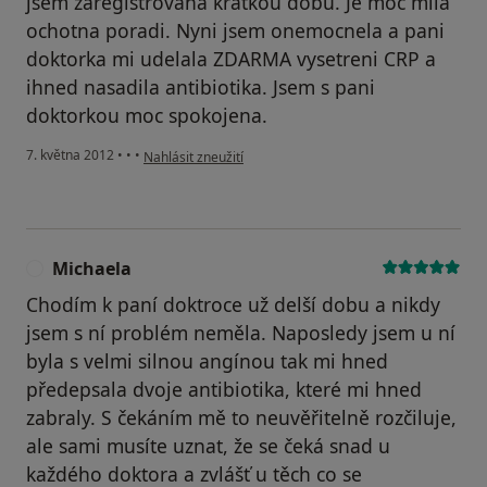
jsem zaregistrovana kratkou dobu. Je moc mila
ochotna poradi. Nyni jsem onemocnela a pani
doktorka mi udelala ZDARMA vysetreni CRP a
ihned nasadila antibiotika. Jsem s pani
doktorkou moc spokojena.
podle názoru uživatele Váš účet byl odstraněn
7. května 2012
•
•
•
Nahlásit zneužití
Michaela
M
Chodím k paní doktroce už delší dobu a nikdy
jsem s ní problém neměla. Naposledy jsem u ní
byla s velmi silnou angínou tak mi hned
předepsala dvoje antibiotika, které mi hned
zabraly. S čekáním mě to neuvěřitelně rozčiluje,
ale sami musíte uznat, že se čeká snad u
každého doktora a zvlášť u těch co se