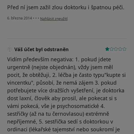
Před ní jsem zažil zlou doktorku i špatnou péči.
podle názoru uživatele Váš účet byl odstraněn
6. března 2014
•
•
•
Nahlásit zneužití
Váš účet byl odstraněn
Vidím především negativa: 1. pokud jdete
urgentně (nejste objednán), vždy jsem měl
pocit, že obtěžuji, 2. léčba je často typu"kupte si
vincentku", působí, že nemá zájem 3. pokud
potřebujete více dražších vyšetření, je doktorka
dost laxní, člověk aby prosil, ale pokecat si s
vámi pokecá, vše je psychosomatické 4.
sestřičky (až na tu černovlasou) extrémně
nepříjemné, 5. sestřička sedí s doktorkou v
ordinaci (lékařské tajemství nebo soukromí je