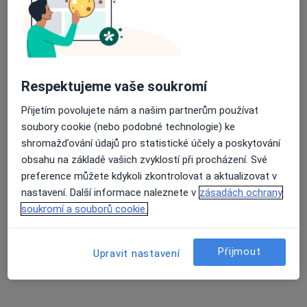
MUDr. František Rolínek
·
Více
Praktický lékař
42 názorů
Orlí 30, Brno
•
Mapa
MUDr. František Rolinek, s.r.o.
Respektujeme vaše soukromí
Tento specialista nenabízí online rezervaci termínu na této adrese.
Přijetím povolujete nám a našim partnerům používat
soubory cookie (nebo podobné technologie) ke
Rezervovat termín
shromažďování údajů pro statistické účely a poskytování
obsahu na základě vašich zvyklostí při procházení. Své
preference můžete kdykoli zkontrolovat a aktualizovat v
nastavení. Další informace naleznete v
zásadách ochrany
soukromí a souborů cookie.
Přijmout
Upravit nastavení
MUDr. Kamila Pohanková
·
Více
Praktický lékař