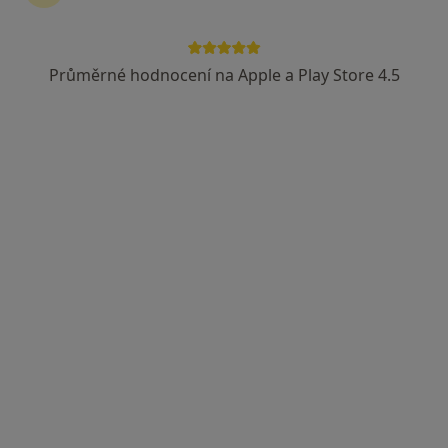
Průměrné hodnocení na Apple a Play Store 4.5
MUDr. Věra Musilová
Praktický lékař
26 názorů
Horova 28, Brno
•
Mapa
Praktická lékařka
Tento specialista nenabízí online rezervaci termínu na této adrese.
Rezervovat termín