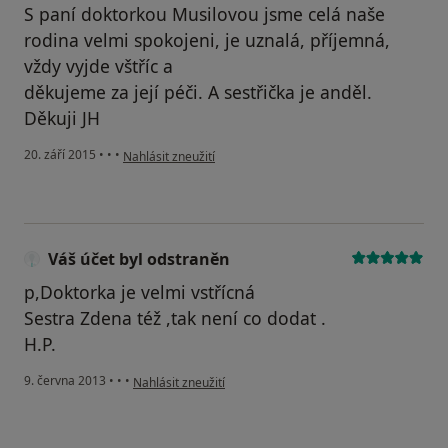
S paní doktorkou Musilovou jsme celá naše
rodina velmi spokojeni, je uznalá, příjemná,
vždy vyjde vštříc a
děkujeme za její péči. A sestřička je anděl.
Děkuji JH
podle názoru uživatele Váš účet byl odstraněn
20. září 2015
•
•
•
Nahlásit zneužití
Váš účet byl odstraněn
p,Doktorka je velmi vstřícná
Sestra Zdena též ,tak není co dodat .
H.P.
podle názoru uživatele Váš účet byl odstraněn
9. června 2013
•
•
•
Nahlásit zneužití