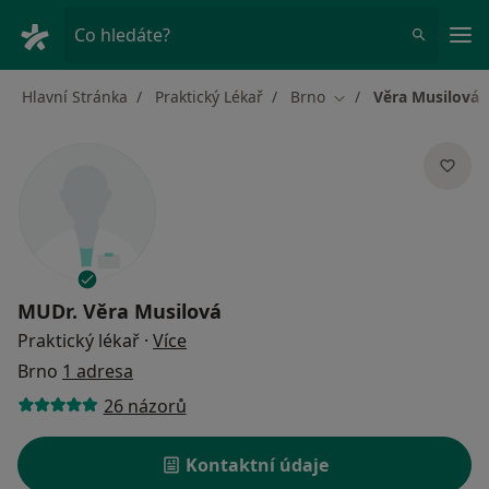
Hla
Co hledáte?
Hlavní Stránka
Praktický Lékař
Brno
Věra Musilová
Změna města
MUDr.
Věra Musilová
o specializacích
Praktický lékař
·
Více
Brno
1 adresa
26 názorů
Kontaktní údaje