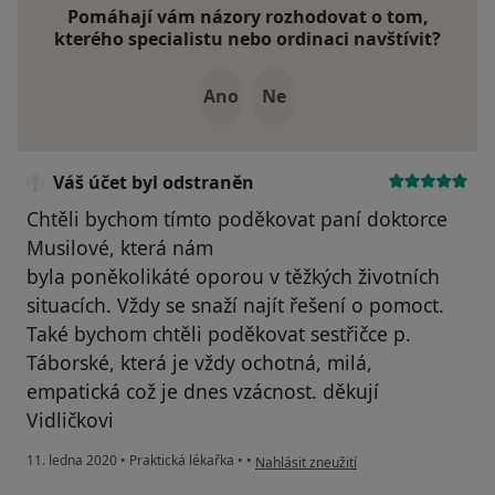
Pomáhají vám názory rozhodovat o tom,
kterého specialistu nebo ordinaci navštívit?
Ano
Ne
Váš účet byl odstraněn
Chtěli bychom tímto poděkovat paní doktorce
Musilové, která nám
byla poněkolikáté oporou v těžkých životních
situacích. Vždy se snaží najít řešení o pomoct.
Také bychom chtěli poděkovat sestřičce p.
Táborské, která je vždy ochotná, milá,
empatická což je dnes vzácnost. děkují
Vidličkovi
podle názoru uživatele Váš účet byl od
11. ledna 2020
•
Praktická lékařka
•
•
Nahlásit zneužití