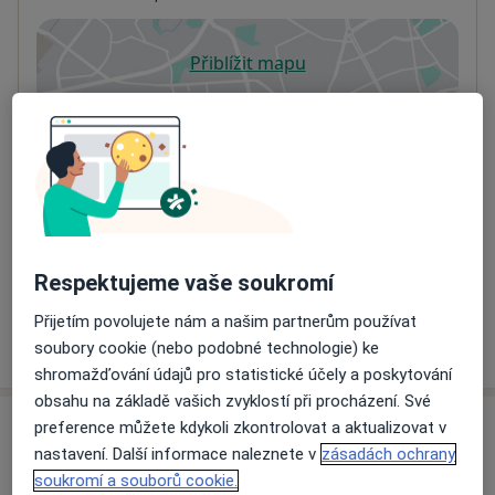
Přiblížit mapu
se otevře v nové záložce
Dostupnost
Na této adrese online kalendář není aktivní
Co mám v takové situaci udělat?
Způsoby platby (soukromé návštěvy)
Na teto adrese lékař přijímá pacienty na pojišťovnu
Respektujeme vaše soukromí
Detaily
Přijetím povolujete nám a našim partnerům používat
Více
soubory cookie (nebo podobné technologie) ke
o adrese
shromažďování údajů pro statistické účely a poskytování
obsahu na základě vašich zvyklostí při procházení. Své
preference můžete kdykoli zkontrolovat a aktualizovat v
Názory
nastavení. Další informace naleznete v
zásadách ochrany
soukromí a souborů cookie.
Přidejte svůj názor