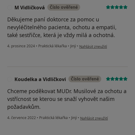
M Vidličková
Číslo ověřené
M
Děkujeme paní doktorce za pomoc u
nevyléčitelného pacienta, ochotu a empatii,
také sestřičce, která je vždy milá a ochotná.
podle názoru uživatele M Vidličk
4. prosince 2024
•
Praktická lékařka
•
Jiný
•
Nahlásit zneužití
Koudelka a Vidličkovi
Číslo ověřené
K
Chceme poděkovat MUDr. Musilové za ochotu a
vstřícnost se kterou se snaží vyhovět našim
požadavkům.
podle názoru uživatele Koudelka a
4. července 2022
•
Praktická lékařka
•
Jiný
•
Nahlásit zneužití