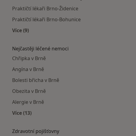
Praktičtí lékaři Brno-Židenice
Praktičtí lékaři Brno-Bohunice
Více (9)
Více v kategorii: Praktičtí lékaři v okolí
Nejčastěji léčené nemoci
Chřipka v Brně
Angína v Brně
Bolesti břicha v Brně
Obezita v Brně
Alergie v Brně
Více (13)
Více v kategorii: Nejčastěji léčené nemoci
Zdravotní pojišťovny