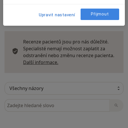
Přijmout
Upravit nastavení
26 názorů
Recenze pacientů jsou pro nás důležité.
Specialisté nemají možnost zaplatit za
odstranění nebo změnu recenze pacienta.
Další informace o názorech
Další informace.
Hledejte v názorech