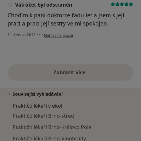
Váš účet byl odstraněn
Chodím k paní doktorce řadu let a jsem s její
prací a prací její sestry velmi spokojen.
podle názoru uživatele Váš účet byl odstraněn
11. června 2012
•
•
•
Nahlásit zneužití
Zobrazit více
výše uvedené názory
Související vyhledávání
Praktičtí lékaři v okolí
Praktičtí lékaři Brno-střed
Praktičtí lékaři Brno-Královo Pole
Praktičtí lékaři Brno-Vinohrady