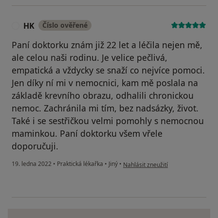
HK
Číslo ověřené
H
Paní doktorku znám již 22 let a léčila nejen mě,
ale celou naši rodinu. Je velice pečlivá,
empatická a vždycky se snaží co nejvíce pomoci.
Jen díky ní mi v nemocnici, kam mě poslala na
základě krevního obrazu, odhalili chronickou
nemoc. Zachránila mi tím, bez nadsázky, život.
Také i se sestřičkou velmi pomohly s nemocnou
maminkou. Paní doktorku všem vřele
doporučuji.
podle názoru uživatele HK
19. ledna 2022
•
Praktická lékařka
•
Jiný
•
Nahlásit zneužití