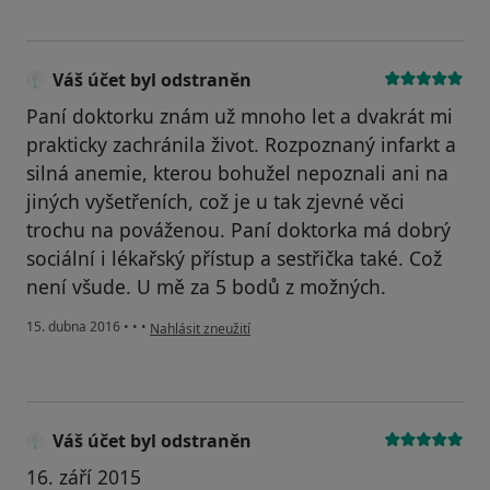
Váš účet byl odstraněn
Paní doktorku znám už mnoho let a dvakrát mi
prakticky zachránila život. Rozpoznaný infarkt a
silná anemie, kterou bohužel nepoznali ani na
jiných vyšetřeních, což je u tak zjevné věci
trochu na pováženou. Paní doktorka má dobrý
sociální i lékařský přístup a sestřička také. Což
není všude. U mě za 5 bodů z možných.
podle názoru uživatele Váš účet byl odstraněn
15. dubna 2016
•
•
•
Nahlásit zneužití
Váš účet byl odstraněn
16. září 2015