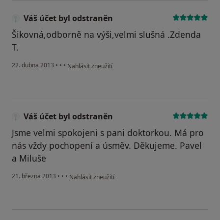
Váš účet byl odstraněn
Šikovná,odborně na výši,velmi slušná .Zdenda
T.
podle názoru uživatele Váš účet byl odstraněn
22. dubna 2013
•
•
•
Nahlásit zneužití
Váš účet byl odstraněn
Jsme velmi spokojeni s pani doktorkou. Má pro
nás vždy pochopení a úsměv. Děkujeme. Pavel
a Miluše
podle názoru uživatele Váš účet byl odstraněn
21. března 2013
•
•
•
Nahlásit zneužití