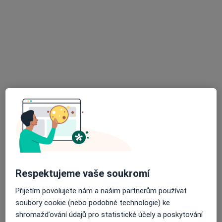
Nové sady 32, Brno
•
Mapa
Longelive s.r.o.
Tento specialista nenabízí online rezervaci termínu na této adrese.
Rezervovat termín
MUDr. Helena Šenkyříková
Respektujeme vaše soukromí
·
Více
Praktický lékař
23 názorů
Přijetím povolujete nám a našim partnerům používat
soubory cookie (nebo podobné technologie) ke
Běloruská 575/2, Brno
•
Mapa
shromažďování údajů pro statistické účely a poskytování
MUDr. Helena Šenkyříková