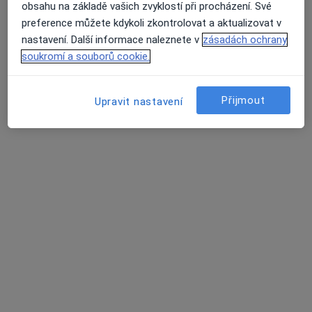
obsahu na základě vašich zvyklostí při procházení. Své
Tento specialista nenabízí online rezervaci termínu na této adrese.
preference můžete kdykoli zkontrolovat a aktualizovat v
nastavení. Další informace naleznete v
zásadách ochrany
Rezervovat termín
soukromí a souborů cookie.
Přijmout
Upravit nastavení
MUDr. Iveta Marková, Ph.D.
·
Více
Praktický lékař
59 názorů
Halasovo náměstí 597/1, Brno
•
Mapa
Poliklinika Lesná
Tento specialista nenabízí online rezervaci termínu na této adrese.