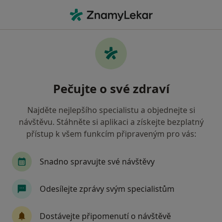
Hla
Praktický Lékař • Olomouc, olomoucký
Filtry
• 1
Mapa
Doporučení praktičtí lékaři s Revírní
Pečujte o své zdraví
bratrská pokladna, zdravotní pojišťovna
Olomouc
Najděte nejlepšího specialistu a objednejte si
Jak řadíme výsledky vyhledávání?
návštěvu. Stáhněte si aplikaci a získejte bezplatný
přístup k všem funkcím připraveným pro vás:
Snadno spravujte své návštěvy
Odesílejte zprávy svým specialistům
Dostávejte připomenutí o návštěvě
MUDr. Miloslava Homolková