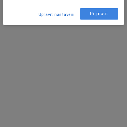
Tento specialista nenabízí online rezervaci termínu na této adrese.
Přijmout
Upravit nastavení
Rezervovat termín
Milan Veselý
Praktický lékař, Internista
Sušilovo náměstí 5, Olomouc
•
Mapa
Vojenská nemocnice Olomouc
Tento specialista nenabízí online rezervaci termínu na této adrese.