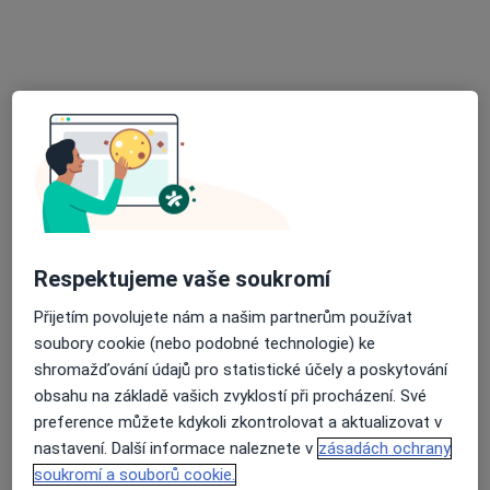
t.č. , e-mail: mudr.mm@seznam.cz, Olomouc
•
Mapa
Rokycanova 805/1E, Olomouc 77200
Tento specialista nenabízí online rezervaci termínu na této adrese.
Rezervovat termín
Respektujeme vaše soukromí
Přijetím povolujete nám a našim partnerům používat
soubory cookie (nebo podobné technologie) ke
MUDr. Alena Doležalová
shromažďování údajů pro statistické účely a poskytování
Praktický lékař
obsahu na základě vašich zvyklostí při procházení. Své
14 názorů
preference můžete kdykoli zkontrolovat a aktualizovat v
nastavení. Další informace naleznete v
zásadách ochrany
Jiráskova 11, Olomouc
•
Mapa
soukromí a souborů cookie.
Praktický lékař pro dospělé