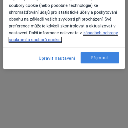
Potěminova 1, Teplice
•
Mapa
soubory cookie (nebo podobné technologie) ke
Ord. praktického lékaře pro dospělé
shromažďování údajů pro statistické účely a poskytování
Tento specialista nenabízí online rezervaci termínu na této adrese.
obsahu na základě vašich zvyklostí při procházení. Své
preference můžete kdykoli zkontrolovat a aktualizovat v
Rezervovat termín
nastavení. Další informace naleznete v
zásadách ochrany
soukromí a souborů cookie.
K dispozici jsou specialisté
Přijmout
Upravit nastavení
Tito specialisté se nacházejí mimo Teplice, ústecký, v
oblastech blízkých vašemu vyhledávání.