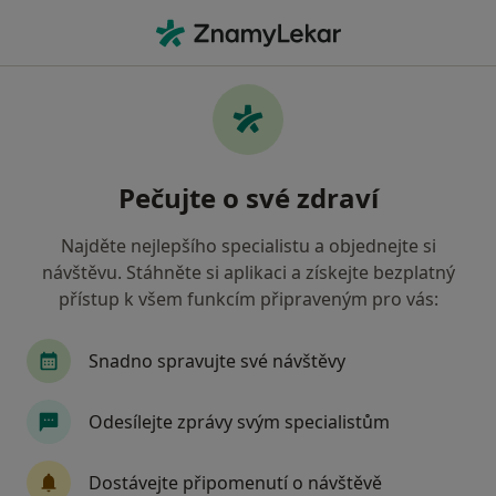
Hla
Praktický Lékař • Teplice, ústecký
Filtry
• 1
Mapa
Doporučení praktičtí lékaři s Revírní
Pečujte o své zdraví
bratrská pokladna, zdravotní pojišťovna
Teplice
Najděte nejlepšího specialistu a objednejte si
Jak řadíme výsledky vyhledávání?
návštěvu. Stáhněte si aplikaci a získejte bezplatný
přístup k všem funkcím připraveným pro vás:
Snadno spravujte své návštěvy
Odesílejte zprávy svým specialistům
Dostávejte připomenutí o návštěvě
MUDr. Pavla Rejzková